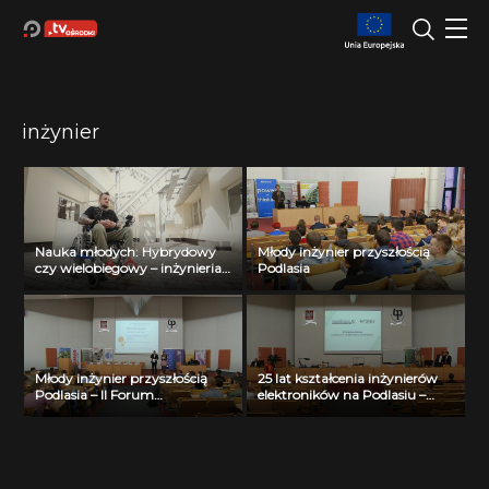
inżynier
Nauka młodych: Hybrydowy
Młody inżynier przyszłością
czy wielobiegowy – inżynieria
Podlasia
na wózkach osadzona
Młody inżynier przyszłością
25 lat kształcenia inżynierów
Podlasia – II Forum
elektroników na Podlasiu –
Pracodawców
uroczystość