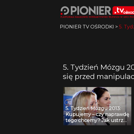
PIONIER TV OŚRODKI
>
5. Ty
5. Tydzień Mózgu 2
się przed manipulac
5. Tydzień Mózgu 2013:
Kupujemy – czy naprawdę
tego chcemy? Jak ustrzec
się przed manipulacją?