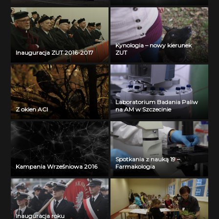
Kynologia – nowy kierunek
Inauguracja ZUT 2016-2017
ZUT
Laboratorium Badania Paliw
Z okien ACI
na AM w Szczecinie
Spotkania z nauką 19 –
Kampania Wrześniowa 2016
Farmakologia
Inauguracja roku