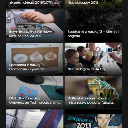
akademickiego 2016/2017 na
Noc biologów 2015
Akademii Morskiej w
Szczecinie
Inżynieria cyfryzacji nowy
Spotkanie z nauką 13 – Klimat i
kierunek na WI ZUT
pogoda
Spotkania z nauką 14 –
Biochemia i Żywienie
Noc Biologów 2014 US
Człowieka
DUTEK – Dziecięcy
Półfinał A akademickich
Uniwersytet Technologiczny –
mistrzostw polski w futsalu
Wydział Informatyki – 2013
mężczyzn