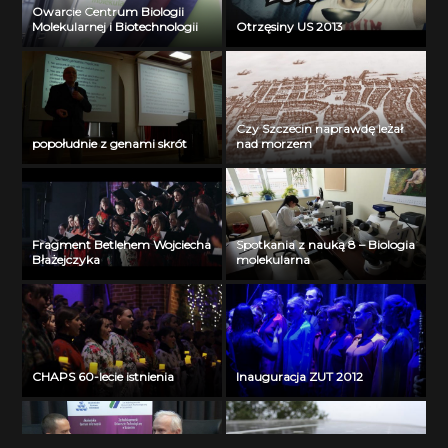
Owarcie Centrum Biologii
Molekularnej i Biotechnologii
Otrzęsiny US 2013
Czy Szczecin naprawdę leżał
popołudnie z genami skrót
nad morzem
Fragment Betlehem Wojciecha
Spotkania z nauką 8 – Biologia
Błażejczyka
molekularna
CHAPS 60-lecie istnienia
Inauguracja ZUT 2012