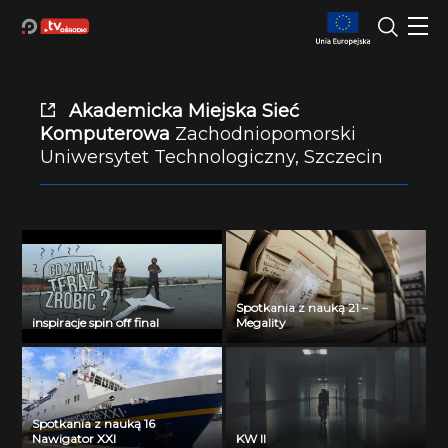
Akademicka Miejska Sieć
Komputerowa
Zachodniopomorski
Uniwersytet Technologiczny, Szczecin
Spotkania z nauką 21 –
inspiracje spin off final
Megality
Spotkania z nauką 16
Nawigator XXI
KW II