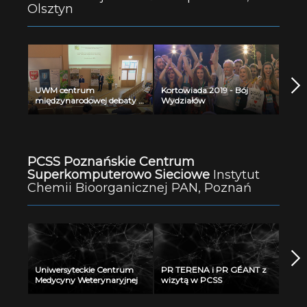
Olsztyn
obywatela, czy niezbędne
narzędzia do walki z
naruszaniem prawa i
dobrych obyczajów w sieci?
UWM centrum
Kortowiada 2019 - Bój
międzynarodowej debaty o
Wydziałów
dobrych praktykach
środowiskowych
PCSS Poznańskie Centrum
Superkomputerowo Sieciowe
Instytut
Chemii Bioorganicznej PAN, Poznań
Uniwersyteckie Centrum
PR TERENA i PR GÉANT z
Medycyny Weterynaryjnej
wizytą w PCSS