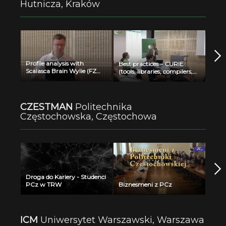
Hutnicza, Kraków
Profile analysis with
Best practices – CURIE
Scalasca Brain Wylie (FZ
(tools, libraries, compilers,
Juelich)
optimization) Jean Noel
Richet (CEA)
CZESTMAN
Politechnika
Częstochowska, Częstochowa
Droga do Kariery - Studenci
PCz w TRW
Biznesmeni z PCz
ICM
Uniwersytet Warszawski, Warszawa