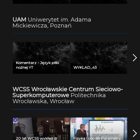
UAM
Uniwerytet im. Adama
Mickiewicza, Poznań
Komentarz - Język piłki
nożnej YT
WYKLAD_43
WCSS Wrocławskie Centrum Sieciowo-
Superkomputerowe
Politechnika
Wrocławska, Wrocław
20 lat WCSS wykład dr
Fizyka I odc 68 Parametry