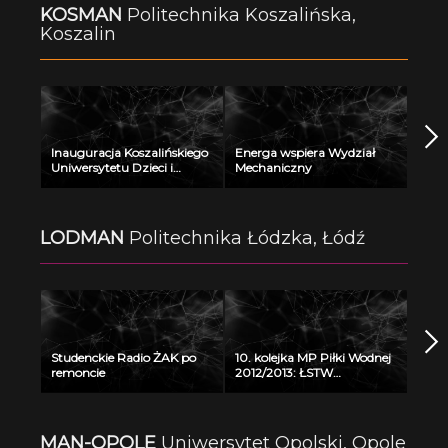
KOSMAN
Politechnika Koszalińska,
Koszalin
Inauguracja Koszalińskiego
Energa wspiera Wydział
Uniwersytetu Dzieci i
Mechaniczny
Młodzieży w Szczecinku
LODMAN
Politechnika Łódzka, Łódź
Studenckie Radio ŻAK po
10. kolejka MP Piłki Wodnej
remoncie
2012/2013: ŁSTW
Uniwersytet Łódzki -
Arkonia Szczecin
(23.03.2013)
MAN-OPOLE
Uniwersytet Opolski, Opole