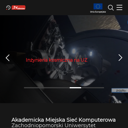
Obserwatorium ZUT
Inżynieria kosmiczna na UZ
Noc Biologów 2014 US
Akademicka Miejska Sieć Komputerowa
Zachodniopomorski Uniwersytet