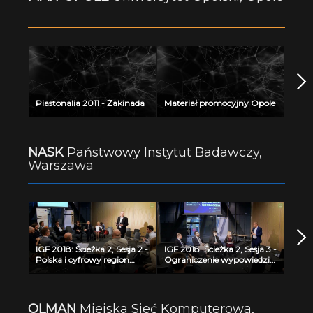
Piastonalia 2011 - Żakinada
Materiał promocyjny Opole
NASK
Państwowy Instytut Badawczy,
Warszawa
IGF 2018: Ścieżka 2, Sesja 2 -
IGF 2018: Ścieżka 2, Sesja 3 -
Polska i cyfrowy region
Ograniczenie wypowiedzi
Morza Bałtyckiego
użytkowników na
portalach
społecznościowych -
działanie naruszające
OLMAN
Miejska Sieć Komputerowa,
prawa człowieka i