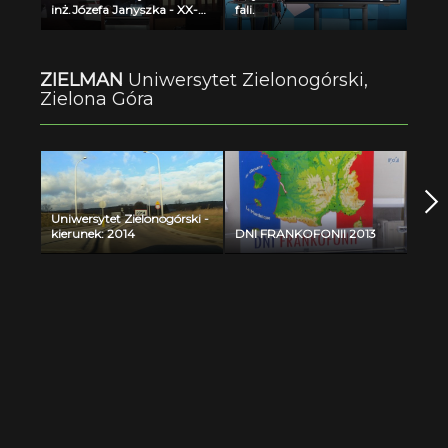
inż.Józefa Janyszka - XX-
fali.
lecie działalności WCSS w
latach 1995-2015
ZIELMAN
Uniwersytet Zielonogórski,
Zielona Góra
Uniwersytet Zielonogórski -
kierunek: 2014
DNI FRANKOFONII 2013