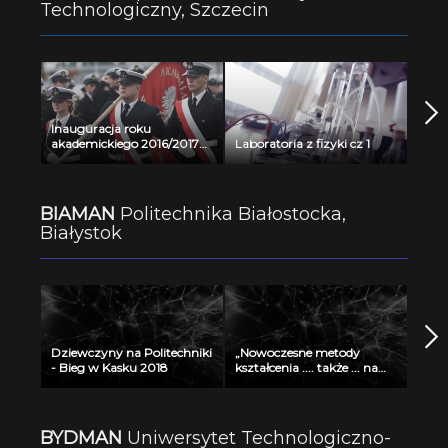
Technologiczny, Szczecin
Inauguracja roku
akademickiego 2016/2017
Laboratoria z fizyki cz 1
na Akademii Morskiej w
Szczecinie
BIAMAN
Politechnika Białostocka,
Białystok
Dziewczyny na Politechniki
„Nowoczesne metody
- Bieg w Kasku 2018
kształcenia .... także ... na
odległość" - seminarium w
Radiu Akadera - 11 grudzień
2012
BYDMAN
Uniwersytet Technologiczno-