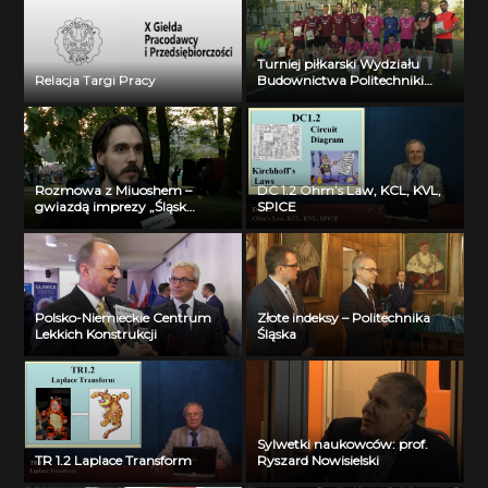
Turniej piłkarski Wydziału
Relacja Targi Pracy
Budownictwa Politechniki
Śląskiej
Rozmowa z Miuoshem –
DC 1.2 Ohm’s Law, KCL, KVL,
gwiazdą imprezy „Śląsk
SPICE
maturzystom!”
Polsko-Niemieckie Centrum
Złote indeksy – Politechnika
Lekkich Konstrukcji
Śląska
Sylwetki naukowców: prof.
TR 1.2 Laplace Transform
Ryszard Nowisielski