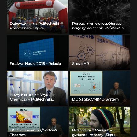
Dziewczyny na Politechniki –
Porozumienie o współpracy
Politechnika Śląska
między Politechniką Śląską a
MON
Festiwal Nauki 2016 – Relacja
Silesia HR
Nowy kierunek – Wydział
Chemiczny Politechniki
DC 5.1 SISO/MIMO System
Śląskiej
DC 3.2 Thevenin’s/Norton’s
Rozmowa z Mesajah –
Theorem
gwiazdą imprezy „Śląsk