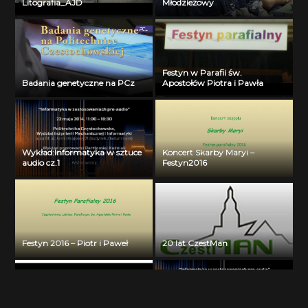
Litografia_AJD
Młodzieżowy
Festyn w Parafii św.
Badania genetyczne na PCz
Apostołów Piotra i Pawła
Wykład:Informatyka w sztuce
Koncert Skarby Maryi –
audio cz.1
Festyn2016
Festyn 2016 – Piotr i Paweł
20 lat CzestMan