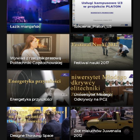
Łazik marsjański
Szkolenie_Platon_U3
Wywiad z rzecznik prasową
Politechniki Częstochowskiej
Festiwal nauki 2017
Uniwersytet Młodego
Energetyka przyszłości
Odkrywcy na PCz
Zlot maluchów Juwenalia
Designe Thinking Space
2012