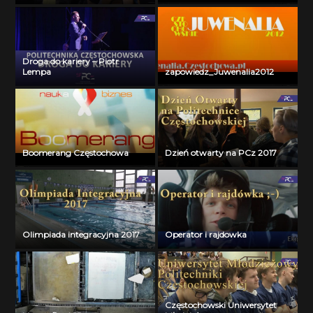
Droga do kariery – Piotr
Lempa
zapowiedz_Juwenalia2012
Boomerang Częstochowa
Dzień otwarty na PCz 2017
Olimpiada integracyjna 2017
Operator i rajdowka
Częstochowski Uniwersytet