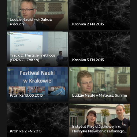
Ludzie Nauki – dr Jakub
Piecuch
Kronika 2 FN 2015
Track B: Particle methods
(SPRNG, Zoltan) –
Kronika 3 FN 2015
Visualization Bartosz Borucki
(ICM UW)
Kronika 18.05.2013
Ludzie Nauki – Mateusz Surma
Instytut Fizyki Jądrowej im.
Kronika 2 FN 2015
Henryka Niewodniczańskiego
PAN w Krakowie