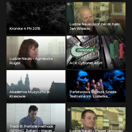
Ludzie Nauki prof.zw. dr hab
Kronika 4 FN 2015
Jan Widacki
Ludzie Nauki – Agnieszka
Rugor
ACK Cyfronet AGH
Akademia Muzyczna w
Państwowa Wyższa Szkoła
Krakowie
Teatralna im. Ludwika
Solskiego w Krakowie
Track B: Particle methods
(SPRNG, Zoltan) – Maciej
Ludzie Nauki – Paweł Janowski