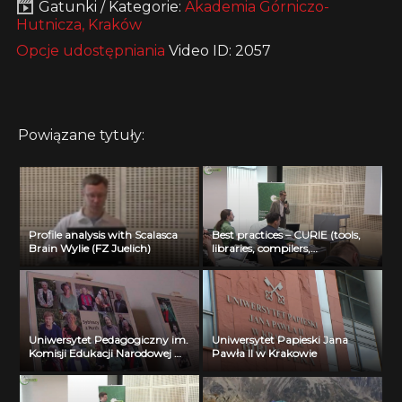
Gatunki / Kategorie:
Akademia Górniczo-
Hutnicza, Kraków
Opcje udostępniania
Video ID: 2057
Powiązane tytuły:
Profile analysis with Scalasca
Best practices – CURIE (tools,
Brain Wylie (FZ Juelich)
libraries, compilers,
optimization) Jean Noel Richet
(CEA)
Uniwersytet Pedagogiczny im.
Uniwersytet Papieski Jana
Komisji Edukacji Narodowej w
Pawła II w Krakowie
Krakowie