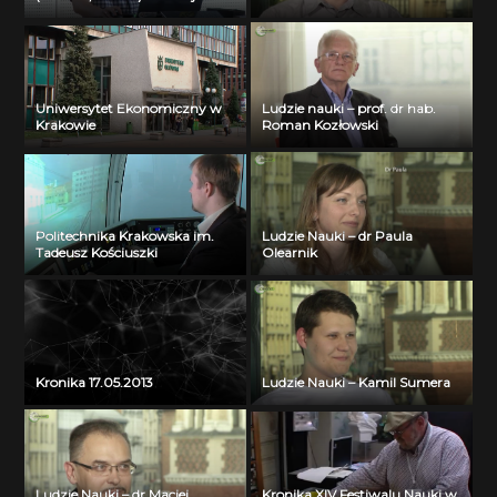
Cytowski (ICM UW) – part 2
Uniwersytet Ekonomiczny w
Ludzie nauki – prof. dr hab.
Krakowie
Roman Kozłowski
Politechnika Krakowska im.
Ludzie Nauki – dr Paula
Tadeusz Kościuszki
Olearnik
Kronika 17.05.2013
Ludzie Nauki – Kamil Sumera
Ludzie Nauki – dr Maciej
Kronika XIV Festiwalu Nauki w