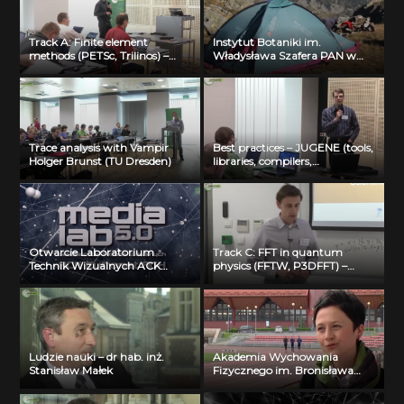
Track A: Finite element
Instytut Botaniki im.
methods (PETSc, Trilinos) –
Władysława Szafera PAN w
Michal Merta (VSB-TUO)
Krakowie
Trace analysis with Vampir
Best practices – JUGENE (tools,
Holger Brunst (TU Dresden)
libraries, compilers,
optimization) Florian Janetzko
(FZ Juelich)
Otwarcie Laboratorium
Track C: FFT in quantum
Technik Wizualnych ACK
physics (FFTW, P3DFFT) –
Cyfronet AGH
Visualization: Bartosz Borucki
(ICM UW)
Ludzie nauki – dr hab. inż.
Akademia Wychowania
Stanisław Małek
Fizycznego im. Bronisława
Czecha w Krakowie