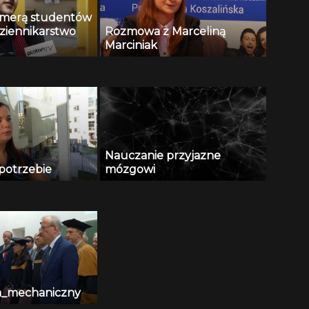
kamerą studentów
ziennikarstwo
Rozmowa z Marceliną
Marciniak
Nauczanie przyjazne
potrzebie
mózgowi
a_mechaniczny