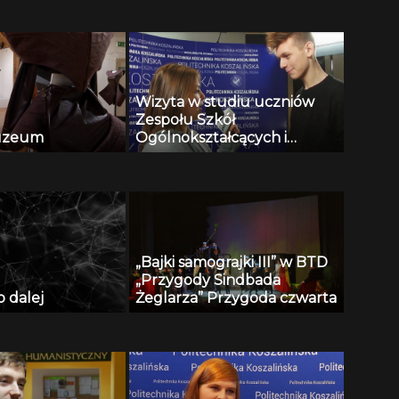
Wizyta w studiu uczniów
Zespołu Szkół
uzeum
Ogólnokształcących i
Technicznych w Miastku
część I
„Bajki samograjki III” w BTD
„Przygody Sindbada
o dalej
Żeglarza” Przygoda czwarta