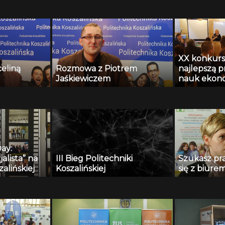
Krakowskiej
XX konkurs
eliną
Rozmowa z Piotrem
najlepszą p
Jaśkiewiczem
nauk ekon
ay:
alista” na
III Bieg Politechniki
Szukasz pr
alińskiej
Koszalińskiej
się z biurem