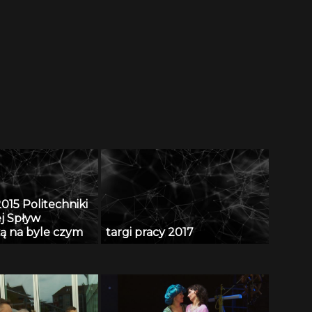
015 Politechniki
ej Spływ
ką na byle czym
targi pracy 2017