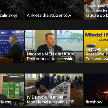
Juwenalia 2
a
Koszalińskie
alińskiej
Ankieta dla studentów
klucze do 
Festiwal Mło
Nagroda MEN dla UCKnO
Koszalinie. 
Politechniki Koszalińskiej
Festiwalowa
IV Bałtycki Festiwal
 Heese
Modelarski Koszalin 2015
fireshow