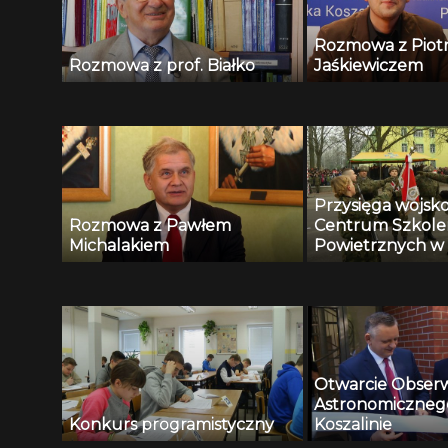
Rozmowa z Piot
Rozmowa z prof. Białko
Jaśkiewiczem
Przysięga wojsk
Rozmowa z Pawłem
Centrum Szkoleni
Michalakiem
Powietrznych w 
Otwarcie Obser
Astronomiczneg
Konkurs programistyczny
Koszalinie