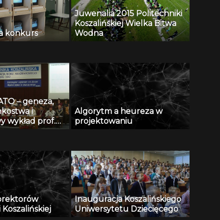
Juwenalia 2015 Politechniki
Koszalińskiej Wielka Bitwa
na konkurs
Wodna
ATO – geneza,
nkostwa i
Algorytm a heureza w
y wykład prof.
projektowaniu
laka
cy rok
 2016 2017 na
e Koszalińskiej
orektorów
Inauguracja Koszalińskiego
 Koszalińskiej
Uniwersytetu Dziecięcego