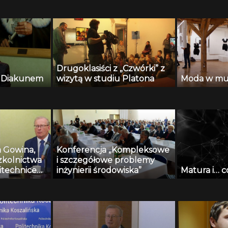
Drugoklasiści z „Czwórki” z
 Diakunem
wizytą w studiu Platona
Moda w m
a Gowina,
Konferencja „Kompleksowe
szkolnictwa
i szczegółowe problemy
itechnice
inżynierii środowiska”
Matura i… c