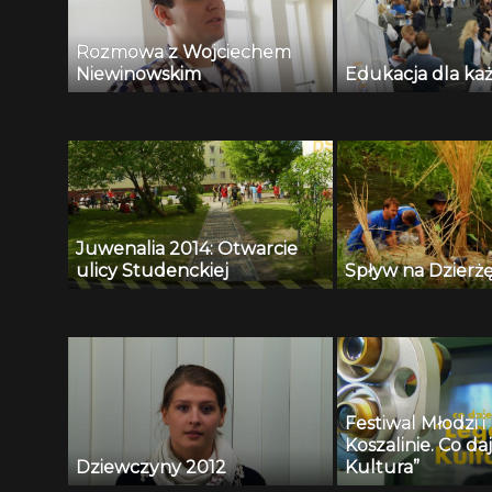
Rozmowa z Wojciechem
Niewinowskim
Edukacja dla ka
Juwenalia 2014: Otwarcie
ulicy Studenckiej
Spływ na Dzierż
Festiwal Młodzi i
Koszalinie. Co da
Dziewczyny 2012
Kultura”