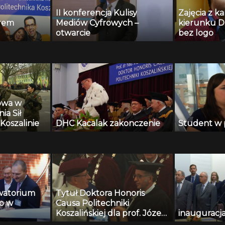
II konferencja Kulisy
Zajęcia z 
rem
Mediów Cyfrowych –
kierunku D
otwarcie
bez logo
owa w
a Sił
Koszalinie
DHC Kacalak zakonczenie
Student w 
watorium
Tytuł Doktora Honoris
o w
Causa Politechniki
Koszalińskiej dla prof. Józefa
inauguracj
Gawlika z Politechniki