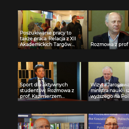
Poszukiwanie pracy to
także praca. Relacja z XII
Akademickich Targów
Rozmowa z prof
Pracy Politechniki
Koszalińskiej
Sport dla aktywnych
Wizyta Jarosław
studentów. Rozmowa z
ministra nauki i 
prof. Kazimierzem
wyższego na Pol
Szymańskim
Koszalińskiej