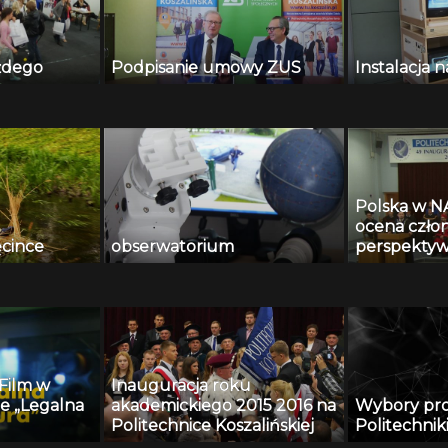
żdego
Podpisanie umowy ZUS
Instalacja 
Polska w N
ocena czło
ęcince
obserwatorium
perspektyw
Michała Po
inaugurują
akademicki
Politechnic
 Film w
Inauguracja roku
je „Legalna
akademickiego 2015 2016 na
Wybory pr
Politechnice Koszalińskiej
Politechniki