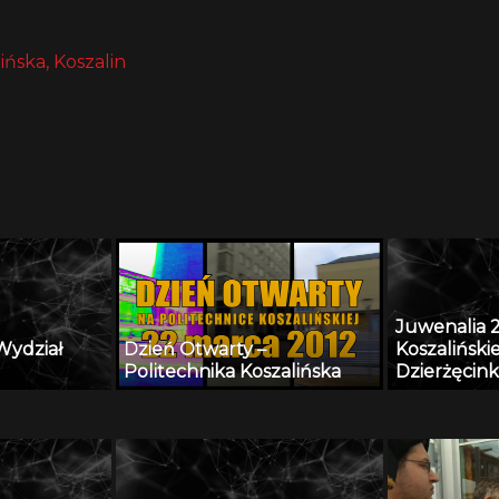
ińska, Koszalin
Juwenalia 2
Wydział
Dzień Otwarty –
Koszaliński
Politechnika Koszalińska
Dzierżęcin