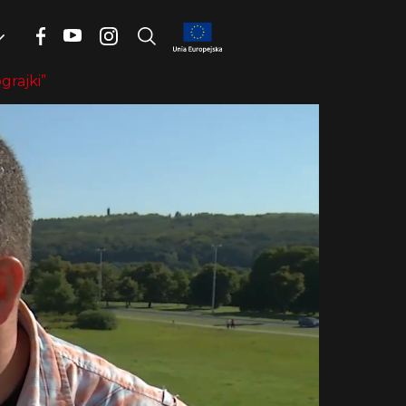
grajki”