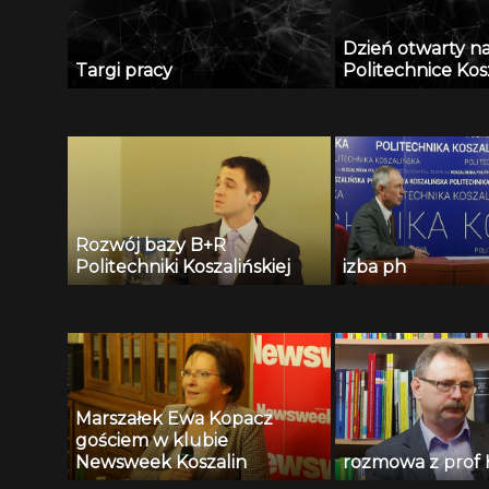
Dzień otwarty n
Targi pracy
Politechnice Kosz
Rozwój bazy B+R
Politechniki Koszalińskiej
izba ph
Marszałek Ewa Kopacz
gościem w klubie
Newsweek Koszalin
rozmowa z prof