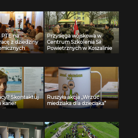
 PTE na
Przysięga wojskowa w
racę z dziedziny
Centrum Szkolenia Sił
omicznych
Powietrznych w Koszalinie
acy? Skontaktuj
Ruszyła akcja „Wrzuć
 karier
miedziaka dla dzieciaka”