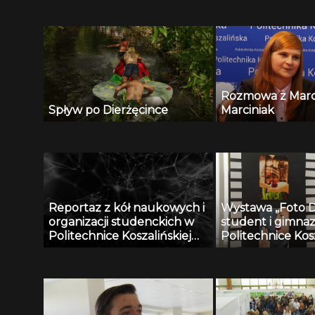
Rozmowa z Marc
Spływ po Dierżęcince
Marciniak
Reportaz z kół naukowych i
Wystawa „Foto D
organizacji studenckich w
student i gimnazj
Politechnice Koszalińskiej
Politechnice Kosz
część 2.