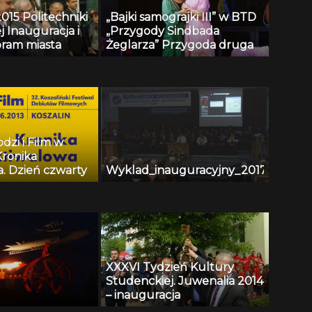
015 Politechniki
„Bajki samograjki III” w BTD
j Inauguracja i
„Przygody Sindbada
bram miasta
Żeglarza” Przygoda druga
dzi i Film w
Kronika
. Dzień czwarty
Wyklad_inauguracyjny_2017
XXXVI Tydzień Kultury
Studenckiej. Juwenalia 2014
– inauguracja