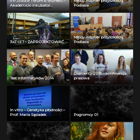
II Podlaskie Forum E-Biznesu –
Młody inżynier przyszłością
Akademicki Inkubator
Podlasia
Przedsiębiorczości Politechniki
Białostockiej – Jerzy Muszyński
Młody inżynier przyszłością
3xZ cz.1 – ZAPROJEKTOWAĆ
Podlasia
Diamenty 2018 – konferencja
Test Informatyków 2014
prasowa
In vitro – Genetyka płodności –
Prof. Maria Sąsiadek
Pogromcy 01