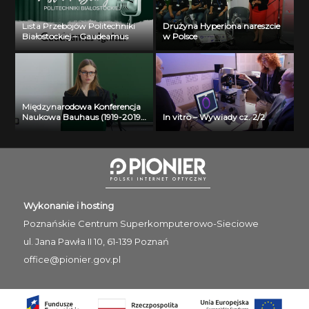
Lista Przebojów Politechniki
Drużyna Hyperiona nareszcie
Białostockiej – Gaudeamus
w Polsce
Międzynarodowa Konferencja
Naukowa Bauhaus (1919-2019)
In vitro – Wywiady cz. 2/2
Past – Present – Future – Liva
Garkaje
Wykonanie i hosting
Poznańskie Centrum
Superkomputerowo-Sieciowe
ul. Jana Pawła II 10, 61-139 Poznań
office@pionier.gov.pl