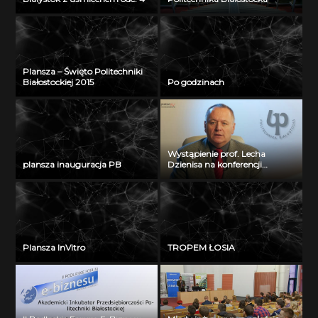
Plansza – Święto Politechniki
Białostockiej 2015
Po godzinach
Wystąpienie prof. Lecha
plansza inauguracja PB
Dzienisa na konferencji
„Integration, partnership and
innovations in civil engineering
and education”
Plansza InVitro
TROPEM ŁOSIA