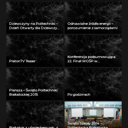
Radiu Akadera – 11 grudzień
2012
Dziewczyny na Politechniki –
Odnawialne żródła energii –
Dzień Otwarty dla Dziewczyn
porozumienie z samorządami
2018
Konferencja podsumowująca
PlatonTV Teaser
22. Finał WOŚP w
Białymstoku
Plansza – Święto Politechniki
Białostockiej 2015
Po godzinach
Święto Szkoły 2014 –
Białystok z uśmiechem odc. 4
Politechnika Białostocka