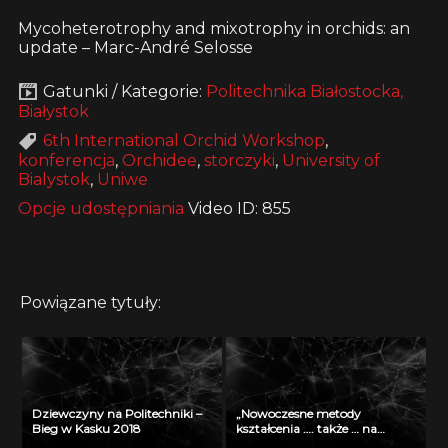
Mycoheterotrophy and mixotrophy in orchids: an
update – Marc-André Selosse
Gatunki / Kategorie:
Politechnika Białostocka,
Białystok
6th International Orchid Workshop
,
konferencja
,
Orchidee
,
storczyki
,
University of
Bialystok
,
Uniwe
Opcje udostępniania
Video ID: 855
Powiązane tytuły:
Dziewczyny na Politechniki –
„Nowoczesne metody
Bieg w Kasku 2018
kształcenia …. także … na
odległość” – seminarium w