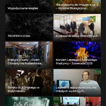
Od wybuchu do magistra cz. 2
Wypożyczanie książek
– Wydział Biologiczno-
Chemiczny Uniwersytetu w
Białymstoku
TROPEM ŁOSIA
Podpisanie listów intencyjnych
Energia wiosny – Dzień
Koncert Letniego Chamskiego
Otwarty na Politechnice
Podrywu – Juwenalia 2013
Białostockiej
Święto ul. Kilińskiego w
Laureat 9. edycji konkursu dla
Białymstoku
młodych wybitnych
naukowców- dr inż. Krzysztof
Jurczuk