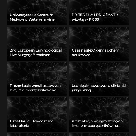
Uniwersyteckie Centrum
PR TERENA i PR GÉANT z
Medycyny Weterynaryjnej
wizytą w PCSS
2nd European Laryngological
Czas nauki:Okiem i uchem
Live Surgery Broadcast
naukowca
Prezentacja wersji testowych
Usunięcie nowotworu ślinianki
lekcji z e-podręczników na
przyusznej
Politechnice Łódzkiej – cz. I
Czas Nauki: Nowoczesne
Prezentacja wersji testowych
laboratoria
lekcji z e-podręczników na
Uniwersytecie Przyrodniczym
we Wrocławiu