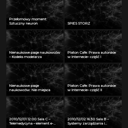
Przełomowy moment:
Sztuczny neuron
SPIES STORZ
Nienaukowe pasje naukowców
Platon Cafe: Prawa autorskie
– Kodeks modelarza
w Internecie– część I
Nienaukowe pasje
Platon Cafe: Prawa autorskie
naukowców: Nie-miejsca
w Internecie– część II
2010/12/01 12:00 Sala C –
2010/12/02 16:30 Sala B –
Telemedycyna – element e-
Systemy zarządzania i
zdrowia
rezerwacji zasobów w usłudze