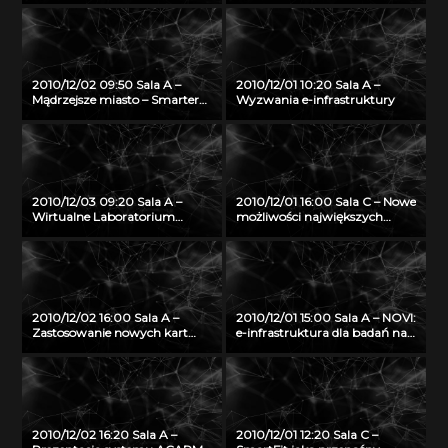
kampusowej projektu Platon
2010/12/02 09:50 Sala A –
2010/12/01 10:20 Sala A –
Mądrzejsze miasto – Smarter
Wyzwania e-infrastruktury
City – na przykładzie system
pobierania opłat za wjazd do
centrum w Sztokholmie
2010/12/03 09:20 Sala A –
2010/12/01 16:00 Sala C – Nowe
Wirtualne Laboratorium
możliwości największych
Interaktywnego Nauczania
komputerów typu SMP firmy
jako innowacyjna platforma e-
SGI Altrix UV
nauczania o środowisku
naturalnym
2010/12/02 16:00 Sala A –
2010/12/01 15:00 Sala A – NOVI:
Zastosowanie nowych kart
e-infrastruktura dla badań nad
inteligentnych w
Internetem Przyszłości
infrastrukturze PKI z
wykorzystaniem systemu
OPTIcamp
2010/12/02 16:20 Sala A –
2010/12/01 12:20 Sala C –