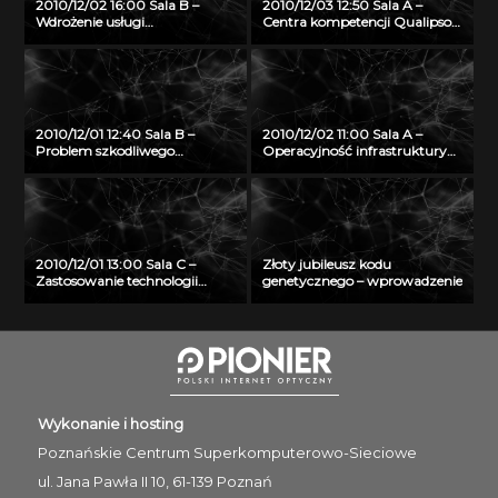
2010/12/02 16:00 Sala B –
2010/12/03 12:50 Sala A –
Wdrożenie usługi
Centra kompetencji Qualipso –
wideokonferencji HD w sieci
globalna inicjatywa
PIONIER
stymulująca wykorzystanie
oprogramowania Open
Source
2010/12/01 12:40 Sala B –
2010/12/02 11:00 Sala A –
Problem szkodliwego
Operacyjność infrastruktury
oprogramowania w
PL-Grid w kontekście
systemach NIX
rekomendacji ITIL (R)
2010/12/01 13:00 Sala C –
Złoty jubileusz kodu
Zastosowanie technologii
genetycznego – wprowadzenie
Semantic Web w regionalnej
sieci telemedycznej
Wykonanie i hosting
Poznańskie Centrum
Superkomputerowo-Sieciowe
ul. Jana Pawła II 10, 61-139 Poznań