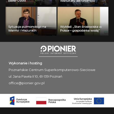
Belfer UWM
Warsztaty astronomów
Sytuacja pulmonologii na
Wykład: „Stan środowiska w
Warmii i Mazurach
Polsce – gospodarka wodą”
Wykonanie i hosting
Poznańskie Centrum
Superkomputerowo-Sieciowe
ul. Jana Pawła II 10, 61-139 Poznań
office@pionier.gov.pl