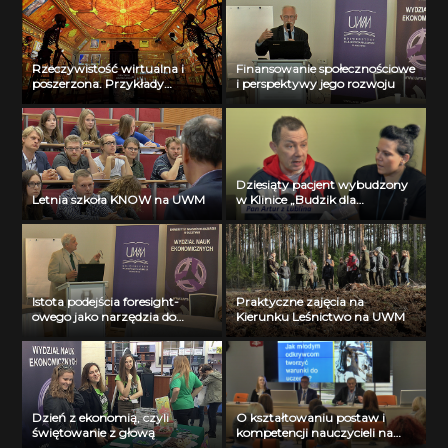
Rzeczywistość wirtualna i
Finansowanie społecznościowe
poszerzona. Przykłady
i perspektywy jego rozwoju
zastosowań w medycynie.
Dziesiąty pacjent wybudzony
Letnia szkoła KNOW na UWM
w Klinice „Budzik dla
dorosłych”
Istota podejścia foresight-
Praktyczne zajęcia na
owego jako narzędzia do
Kierunku Leśnictwo na UWM
przewidywania przyszłości
Dzień z ekonomią, czyli
O kształtowaniu postaw i
świętowanie z głową
kompetencji nauczycieli na
UWM