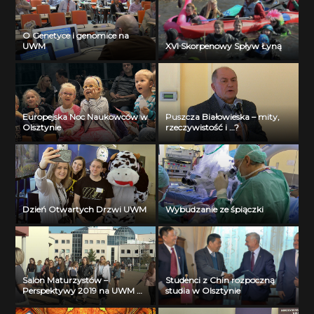
O Genetyce i genomice na
UWM
XVI Skorpenowy Spływ Łyną
Europejska Noc Naukowców w
Puszcza Białowieska – mity,
Olsztynie
rzeczywistość i …?
Dzień Otwartych Drzwi UWM
Wybudzanie ze śpiączki
Salon Maturzystów –
Studenci z Chin rozpoczną
Perspektywy 2019 na UWM w
studia w Olsztynie
Olsztynie