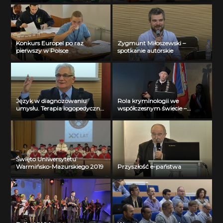
Konkurs Europel po raz
Zygmunt Miłoszewski –
pierwszy w Polsce
spotkanie autorskie
Język w diagnozowaniu
Rola kryminologii we
umysłu. Terapia logopedyczna
współczesnym świecie –
a poznawcza i interakcyjna
wybrane kierunki badań
funkcja języka
kryminologicznych
Święto Uniwersytetu
Warmińsko-Mazurskiego 2019
Przyszłość e-państwa