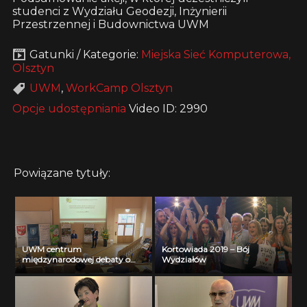
studenci z Wydziału Geodezji, Inżynierii
Przestrzennej i Budownictwa UWM
Gatunki / Kategorie:
Miejska Sieć Komputerowa,
Olsztyn
UWM
,
WorkCamp Olsztyn
Opcje udostępniania
Video ID: 2990
Powiązane tytuły:
UWM centrum
Kortowiada 2019 – Bój
międzynarodowej debaty o
Wydziałów
dobrych praktykach
środowiskowych