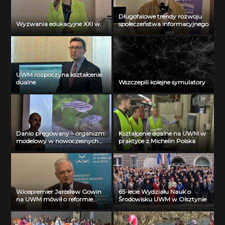
Długofalowe trendy rozwoju
Wyzwania edukacyjne XXI w.
społeczeństwa informacyjnego
UWM rozpoczyna kształcenie
dualne
Wszczepili kolejne symulatory
Danio pręgowany – organizm
Kształcenie dualne na UWM w
modelowy w nowoczesnych
praktyce z Michelin Polska
badaniach biochemicznych
Wicepremier Jarosław Gowin
65-lecie Wydziału Nauk o
na UWM mówił o reformie
Środowisku UWM w Olsztynie
szkolnictwa wyższego