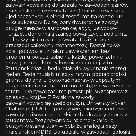
zakwalifikowała się do udziału w zawodach łazików
marsjańskich University Rover Challenge w Stanach
Zjednoczonych. Kielecki zespół ma na koncie już
kilka sukcesów. Do tej pory dwukrotnie zdobył
drugie miejsce w europejskiej edycji zawodów.
Teraz studenci mają szansę powalczyć o podium z
najlepszymi drużynami świata. Łazik Impuls
przeszedł całkowitą metamorfozę. Dostał nowe
koła i podwozie. „Z takim zawieszeniem bez
problemu poradzi sobie na każdej powierzchni „-
mówią konstruktorzy kosmicznego pojazdu.
Studenckie łaziki będą miały do wykonania szereg
zadań. Będą musiały między innymi pobrać próbki
gruntu do analiz, dokonać napraw w zepsutym
urządzeniu i pokonać trudno dostępne wzniesienia
terenu. Do rywalizacji ma przystąpić 36 zespołów z
dziesięciu krajów. Z Polski na zawody
zakwalifikowało się sześć drużyn. University Rover
Challenge (URC) to prestiżowe, międzynarodowe
zawody łazików marsjańskich zbudowanych przez
studentów. Rozgrywane są na amerykańskiej
pustyni w stanie Utah w pobliżu analogu bazy
marsjańskiej MDRS. Do udziału w zawodach zgłosiła