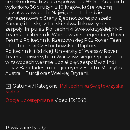
się rekordowa liczba zespołów – aż 95. Spośród nich
wyłoniono 36 drużyn z 10 krajów, które wezmą
udział w zawodach. Najwięcej – 11 – będzie
reprezentowało Stany Zjednoczone; po sześć
Kanadę i Polskę. Z Polski zakwalifikowały się
zespoły: Impuls z Politechniki Świętokrzyskiej; KNR
Team z Politechniki Warszawskiej; Legendary Rover
Team z Politechniki Rzeszowskiej; PCz Rover Team
z Politechniki Częstochowskiej; Raptors z
Politechniki Łódzkiej; University of Warsaw Rover
Team z Uniwersytetu Warszawskiego. Oprócz tego
w zawodach weźmie udział pięć zespołów z Indii,
trzy z Bangladeszu i po jednym z Egiptu, Meksyku,
Australii, Turcji oraz Wielkiej Brytanii.
Gatunki / Kategorie:
Politechnika Świętokrzyska,
Kielce
Opcje udostępniania
Video ID: 1548
Powiązane tytuły: