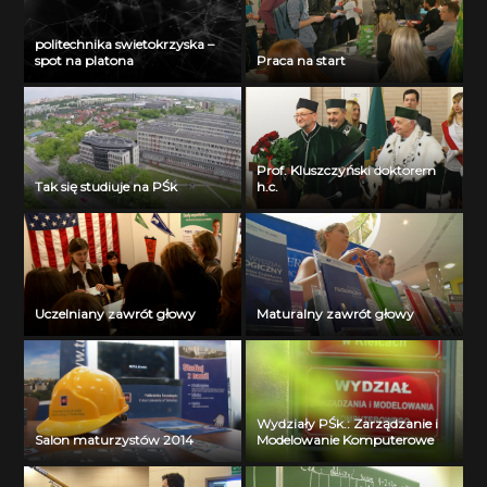
politechnika swietokrzyska –
spot na platona
Praca na start
Prof. Kluszczyński doktorem
Tak się studiuje na PŚk
h.c.
Uczelniany zawrót głowy
Maturalny zawrót głowy
Wydziały PŚk.: Zarządzanie i
Salon maturzystów 2014
Modelowanie Komputerowe