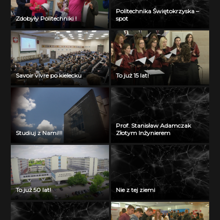
Politechnika Świętokrzyska –
Zdobyły Politechniki !
spot
Savoir vivre po kielecku
To już 15 lat!
Prof. Stanisław Adamczak
Studiuj z Nami!!!
Złotym Inżynierem
To już 50 lat!
Nie z tej ziemi