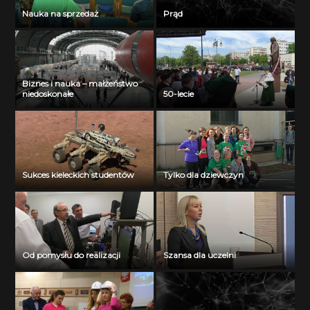
Nauka na sprzedaż
Prąd
Biznes i nauka – małżeństwo
niedoskonałe
50-lecie
Sukces kieleckich studentów
Tylko dla dziewczyn
Od pomysłu do realizacji
Szansa dla uczelni