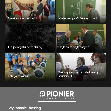
Naukę czas zacząć !
Matematyka? Da się lubić!
Od pomysłu do realizacji
Najlepsi z najlepszych!
Tak się bawią, tak się bawią
Lekcja relaksu!
studenci !
Wykonanie i hosting