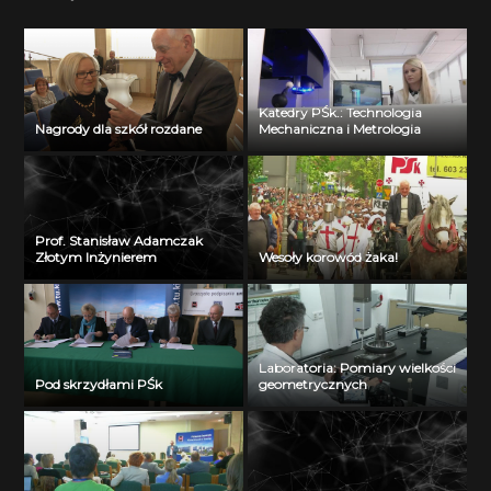
Katedry PŚk.: Technologia
Nagrody dla szkół rozdane
Mechaniczna i Metrologia
Prof. Stanisław Adamczak
Złotym Inżynierem
Wesoły korowód żaka!
Laboratoria: Pomiary wielkości
Pod skrzydłami PŚk
geometrycznych