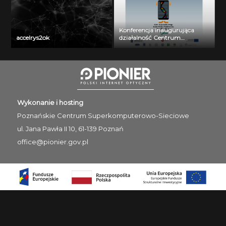
Konferencja inaugurująca
accelrys2ok
działalność Centrum
Wielkoskalowego Modelowania
i Przetwarzania Danych
Biomedycznych: dr Alessandro
Curion
Wykonanie i hosting
Poznańskie Centrum
Superkomputerowo-Sieciowe
ul. Jana Pawła II 10, 61-139 Poznań
office@pionier.gov.pl