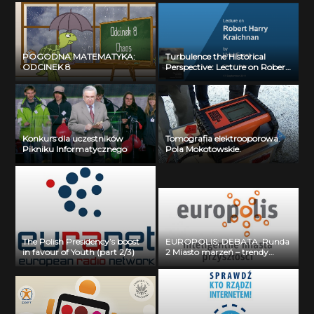
Materiałów o Znaczeniu
Biologicznym: dr Krzysztof
Ginalski
POGODNA MATEMATYKA:
Turbulence the Historical
ODCINEK 8
Perspective: Lecture on Robert
Harry Kraichnan by Uriel Frish
(17.09.2011)
Konkurs dla uczestników
Tomografia elektrooporowa.
Pikniku Informatycznego
Pola Mokotowskie.
The Polish Presidency’s boost
EUROPOLIS; DEBATA: Runda
in favour of Youth (part 2/3)
2 Miasto marzeń – trendy
rozwojowe a preferencje
obywateli