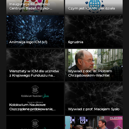
Inauguracja działalności
Centrum Badań Fizyko-
Czym jest ICANN i jak działa
Chemicznych Układów i
Materiałów o Znaczeniu
Biologicznym: prof. dr hab.
Wojciech Grochala
Animacja logo ICM (v1)
6grudnia
Warsztaty w ICM dla uczniów
Wywiad z doc. dr. Piotrem
z Krajowego Funduszu na
Chrząstowskim-Wachtel
rzecz Dzieci
Kolokwium Naukowe:
Oszczędene próbkowanie,
Wywiad z prof. Maciejem Sysło
prof. Przemysław Wojtaszczyk
(30 listopada 2012)