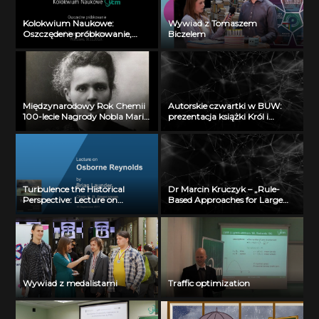
Kolokwium Naukowe:
Wywiad z Tomaszem
Oszczędene próbkowanie,
Biczelem
prof. Przemysław Wojtaszczyk
(30 listopada 2012)
Międzynarodowy Rok Chemii
Autorskie czwartki w BUW:
100-lecie Nagrody Nobla Marii
prezentacja książki Król i
Skłodowskiej-Curie 1-4
Korona Cierniowa
Turbulence the Historical
Dr Marcin Kruczyk – „Rule-
Perspective: Lecture on
Based Approaches for Large
Osbotne Reynolds by Brian
Biological Datasets Analysis: A
Launder, chair: K.R.
Suite of Tools and Methods”, 20
Sreenivasan (16.09.2011)
grudnia 2013 r.
Wywiad z medalistami
Traffic optimization