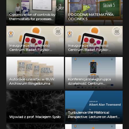
Optimization of controls by
POGODNA MATEMATYKA:
thermostats for processes
ODCINEK 5
described by PDEs. mgr
Grzegorz Dudziuk, 3
października 2014r.
Inauguracja działalności
Inauguracja działalności
Centrum Badań Fizyko-
Centrum Badań Fizyko-
Chemicznych Układów i
Chemicznych Układów i
Materiałów o Znaczeniu
Materiałów o Znaczeniu
Biologicznym: dr Jarosław
Biologicznym: dr Bohdan
Choiński
Paterczyk
Autorskie czwartki w BUW:
Konferencja inaugurująca
Archiwum Ringelbluma
działalność Centrum
Wielkoskalowego Modelowania
i Przetwarzania Danych
Biomedycznych: Prof. dr hab.
Piotr Bała
Turbulence the Historical
Wywiad z prof. Maciejem Sysło
Perspective: Lecture on Albert
Alan Townsend by Ivan
Marusic (16.09.2011)