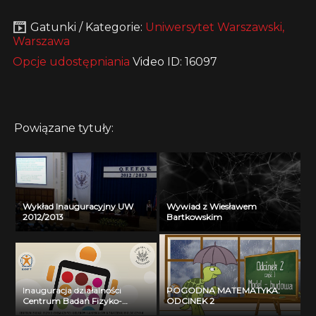
Gatunki / Kategorie:
Uniwersytet Warszawski,
Warszawa
Opcje udostępniania
Video ID: 16097
Powiązane tytuły:
Wykład Inauguracyjny UW
Wywiad z Wiesławem
2012/2013
Bartkowskim
Inauguracja działalności
POGODNA MATEMATYKA:
Centrum Badań Fizyko-
ODCINEK 2
Chemicznych Układów i