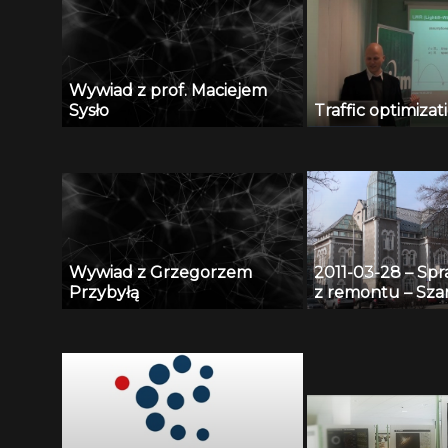
Wywiad z prof. Maciejem
Sysło
Traffic optimizat
Wywiad z Grzegorzem
2011-03-28 – Sp
Przybyłą
z remontu – Szar