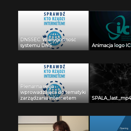
Przetwarzania 
Biomedycznych:
Zieliński
DNSSEC. Wiarygodność
systemu DNS
Animacja logo IC
Plenarna sesja
wprowadzająca do tematyki
zarządzania internetem
SPALA_last_mp