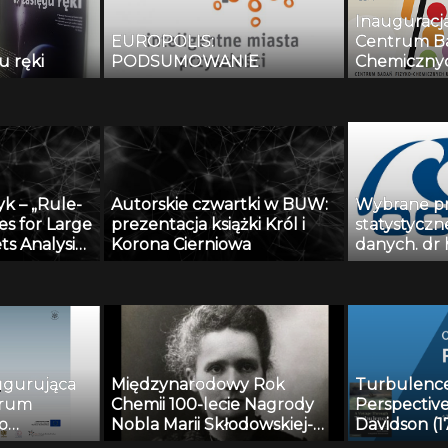
Inauguracja
EUROPOLIS:
Centrum Ba
u ręki
PODSUMOWANIE
Chemicznyc
Materiałów
Biologicznym: dr Jar
Choiński
k – „Rule-
Autorskie czwartki w BUW:
Wybrane p
s for Large
prezentacja książki Król i
statystyczne
ts Analysis:
Korona Cierniowa
danych. dr h
 and
Przemysła
udnia 2013
ugurująca
Międzynarodowy Rok
Turbulence 
trum
Chemii 100-lecie Nagrody
Perspective:
o
Nobla Marii Skłodowskiej-
Davidson (1
Curie 4-4