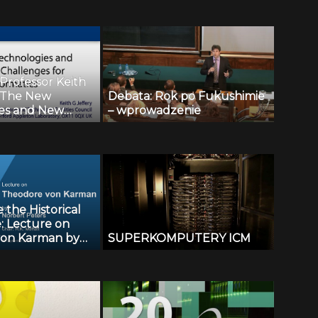
Professor Keith
– The New
Debata: Rok po Fukushimie
es and New
– wprowadzenie
for Informatics
the Historical
: Lecture on
von Karman by
SUPERKOMPUTERY ICM
ers (16.09.2011)