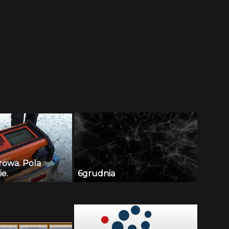
rowa. Pola
e.
6grudnia