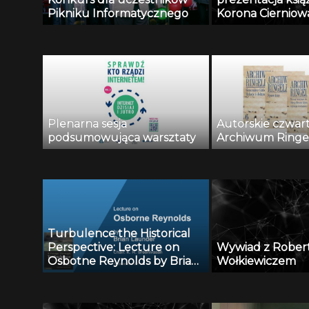
Pikniku Informatycznego
Korona Cierniow
Plenarna sesja
Autorskie czwar
podsumowująca warsztaty
Archiwum Ring
Turbulence the Historical
Perspective: Lecture on
Wywiad z Robe
Osbotne Reynolds by Brian
Wołkiewiczem
Launder, chair: K.R.
Sreenivasan (16.09.2011)