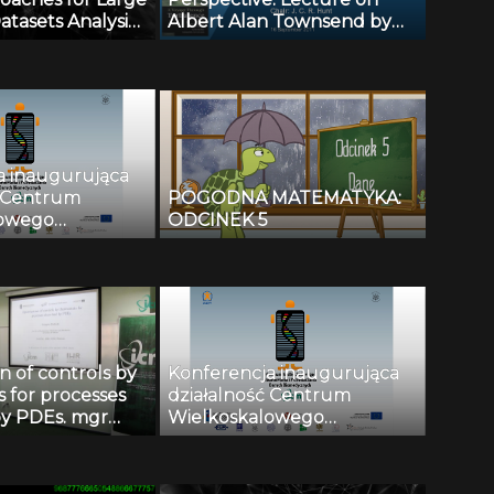
atasets Analysis:
Albert Alan Townsend by
Tools and
Ivan Marusic (16.09.2011)
20 grudnia 2013
a inaugurująca
ć Centrum
POGODNA MATEMATYKA:
lowego
ODCINEK 5
a i
nia Danych
ych: Prof. dr
ała
n of controls by
Konferencja inaugurująca
 for processes
działalność Centrum
by PDEs. mgr
Wielkoskalowego
udziuk, 3
Modelowania i
a 2014r.
Przetwarzania Danych
Biomedycznych: dr