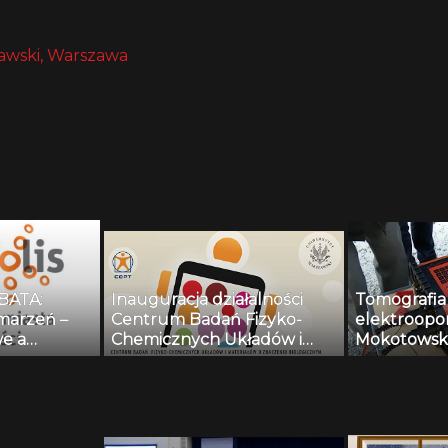
awski, Warszawa
BATA:
Inauguracja działalności
Tomografia
marzeń –
Centrum Badań Fizyko-
elektroopo
e a
Chemicznych Układów i
Mokotowski
wateli
Materiałów o Znaczeniu
Biologicznym: dr Krzysztof
Ginalski