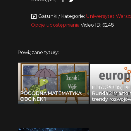
Gatunki / Kategorie:
Uniwersytet Warsz
Opcje udostępniania
Video ID: 6248
Powiązane tytuły:
EUROPOLIS; DE
POGODNA MATEMATYKA:
Runda 2 Miasto 
ODCINEK 1
trendy rozwojow
preferencje oby