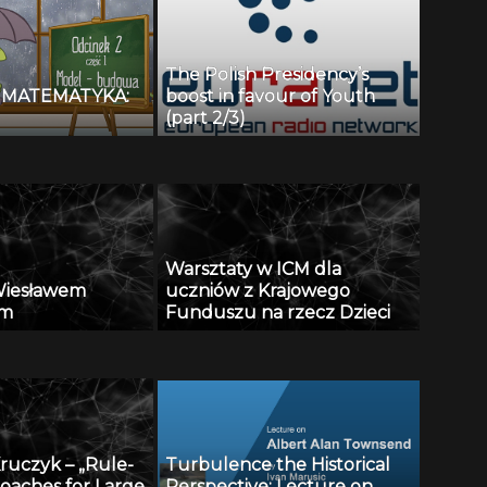
The Polish Presidency’s
MATEMATYKA:
boost in favour of Youth
(part 2/3)
Warsztaty w ICM dla
Wiesławem
uczniów z Krajowego
im
Funduszu na rzecz Dzieci
ruczyk – „Rule-
Turbulence the Historical
oaches for Large
Perspective: Lecture on