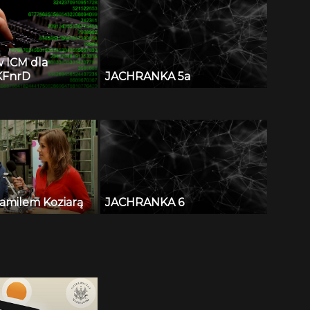
Alessandro Curion
w ICM dla
KFnrD
JACHRANKA 5a
amilem Koziarą
JACHRANKA 6