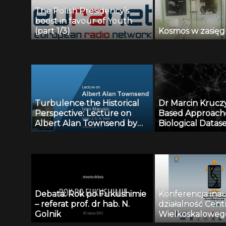
The Polish Presidency’s
boost in favour of Youth
(part 1/3)
Kosmos w zasięg
Turbulence the Historical
Dr Marcin Kruczy
Perspective: Lecture on
Based Approache
Albert Alan Townsend by
Biological Datase
Ivan Marusic (16.09.2011)
A Suite of Tools
Methods”, 20 gr
r.
Debata: Rok po Fukushimie
Konferencja ina
– referat prof. dr hab. N.
działalność Cen
Golnik
Wielkoskaloweg
Modelowania i