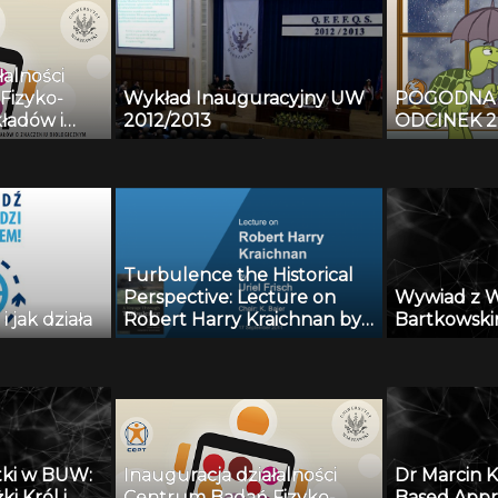
łalności
Fizyko-
Wykład Inauguracyjny UW
POGODNA 
ładów i
2012/2013
ODCINEK 2
aczeniu
la
Turbulence the Historical
Perspective: Lecture on
Wywiad z 
 jak działa
Robert Harry Kraichnan by
Bartkowsk
Uriel Frish (17.09.2011)
tki w BUW:
Inauguracja działalności
Dr Marcin K
ki Król i
Centrum Badań Fizyko-
Based Appr