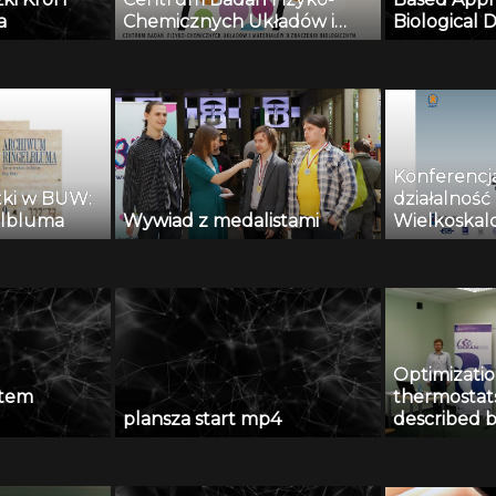
a
Chemicznych Układów i
Biological D
Materiałów o Znaczeniu
A Suite of 
Biologicznym: dr Bohdan
Methods”, 
Paterczyk
r.
Konferencj
tki w BUW:
działalnoś
elbluma
Wywiad z medalistami
Wielkoska
Modelowani
Przetwarza
Biomedyczn
hab. Piotr B
Optimizatio
rtem
thermostats
plansza start mp4
described 
Grzegorz D
październik