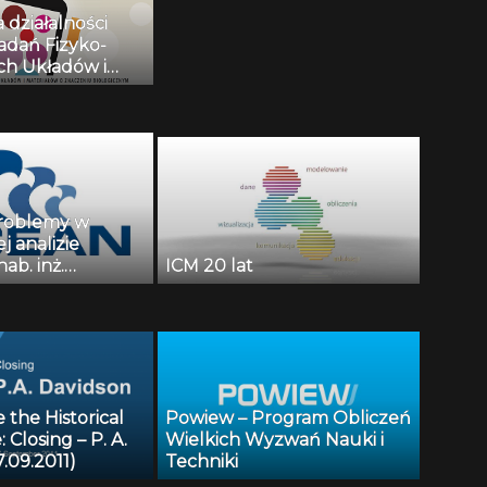
 działalności
dań Fizyko-
h Układów i
 o Znaczeniu
osław
roblemy w
j analizie
ab. inż.
ICM 20 lat
w Biecek ICM UW
the Historical
Powiew – Program Obliczeń
 Closing – P. A.
Wielkich Wyzwań Nauki i
7.09.2011)
Techniki