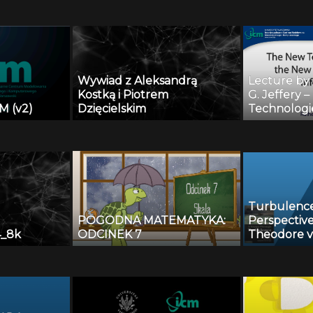
Danych
 Paweł
Wywiad z Aleksandrą
Lecture by 
Kostką i Piotrem
G. Jeffery 
M (v2)
Dzięcielskim
Technologi
Challenges 
Turbulence 
POGODNA MATEMATYKA:
Perspective
4_8k
ODCINEK 7
Theodore 
Norbert Pet