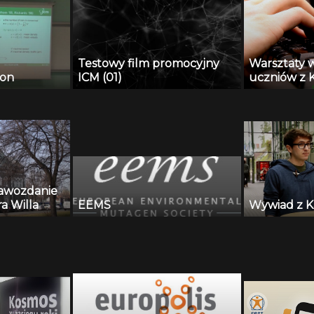
Testowy film promocyjny
Warsztaty 
ion
ICM (01)
uczniów z 
rawozdanie
a Willa
EEMS
Wywiad z K