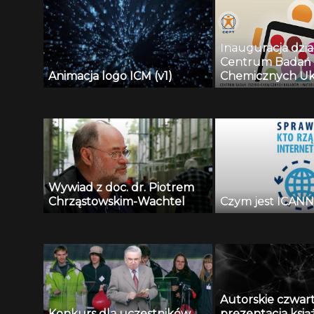
Inauguracja dzia
Centrum Badań 
Animacja logo ICM (v1)
Chemicznych Uk
Materiałów o Zn
Biologicznym: prof. dr hab.
Wojciech Grocha
Wywiad z doc. dr. Piotrem
Chrząstowskim-Wachtel
Czym jest ICANN i
Autorskie czwar
Konkurs dla uczestników
prezentacja książ