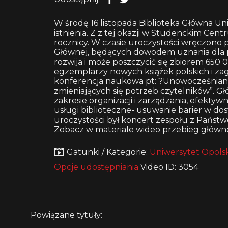
W środę 16 listopada Biblioteka Główna Un
istnienia. Z z tej okazji w Studenckim Cen
rocznicy. W czasie uroczystości wręczono
Głównej, będących dowodem uznania dla pra
rozwija i może poszczycić się zbiorem 650
egzemplarzy nowych książek polskich i za
konferencja naukowa pt: ?Unowocześnianie 
zmieniających się potrzeb czytelników”. 
zakresie organizacji i zarządzania, efektywno
usługi biblioteczne- usuwanie barier w do
uroczystości był koncert zespołu z Państ
Zobacz w materiale wideo przebieg głównej
Gatunki / Kategorie:
Uniwersytet Opolsk
Opcje udostępniania
Video ID: 3054
Powiązane tytuły: