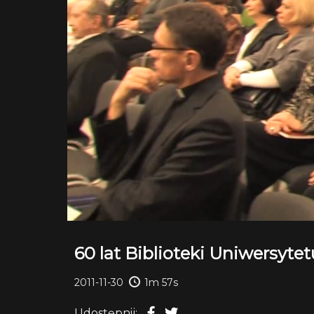
60 lat Biblioteki Uniwersyte
2011-11-30
1m 57s
Udostępnij: