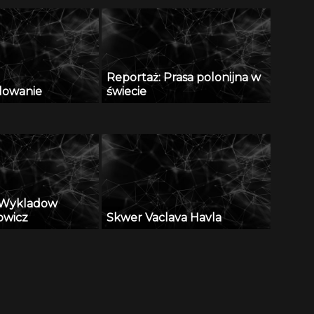
Reportaż: Prasa polonijna w
llowanie
świecie
a Wykladow
owicz
Skwer Vaclava Havla