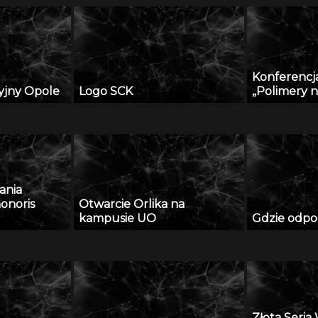
Konferenc
yjny Opole
Logo SCK
„Polimery 
ania
onoris
Otwarcie Orlika na
kampusie UO
Gdzie odpo
Złota Seri