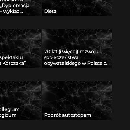
 „Dyplomacja
” – wykład
Dieta
 Andrzeja
cza, część I z II
20 lat (i więcej) rozwoju
spektaklu
społeczeństwa
a Korczaka”
obywatelskiego w Polsce cz.
III z III
ollegium
logicum
Podróż autostopem