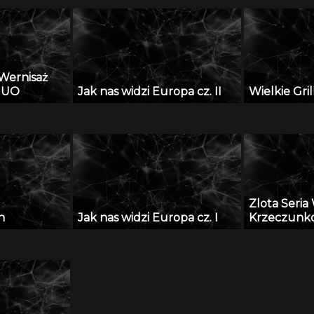
Wernisaż
i UO
Jak nas widzi Europa cz. II
Wielkie Gri
Zlota Seri
n
Jak nas widzi Europa cz. I
Krzeczunk