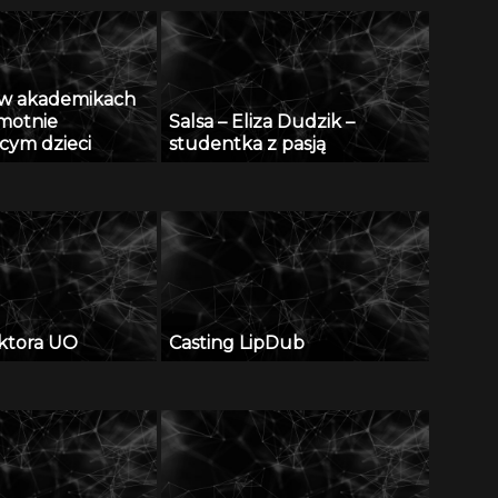
ę w akademikach
motnie
Salsa – Eliza Dudzik –
ym dzieci
studentka z pasją
ktora UO
Casting LipDub