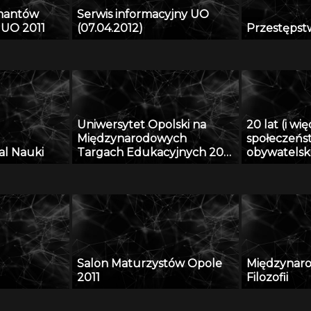
mantów
Serwis informacyjny UO
 UO 2011
(07.04.2012)
Przestępst
Uniwersytet Opolski na
20 lat (i wi
Międzynarodowych
społeczeńs
al Nauki
Targach Edukacyjnych 2011
obywatelski
w Kijowie
II z III
Salon Maturzystów Opole
Międzynar
2011
Filozofii