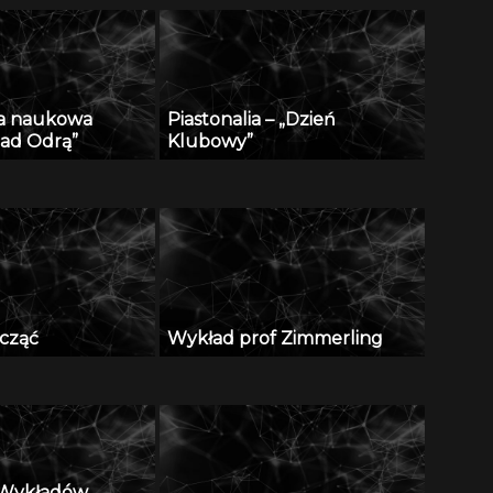
ja naukowa
Piastonalia – „Dzień
nad Odrą”
Klubowy”
cząć
Wykład prof Zimmerling
a Wykładów