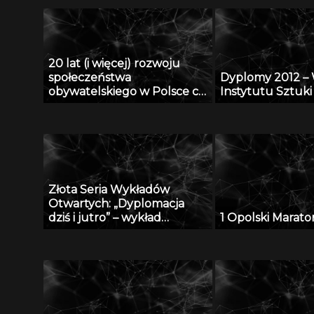
20 lat (i więcej) rozwoju
społeczeństwa
Dyplomy 2012 – 
obywatelskiego w Polsce cz.
Instytutu Sztuk
I z III
Złota Seria Wykładów
Otwartych: „Dyplomacja
dziś i jutro” – wykład
1 Opolski Marato
ambasadora Andrzeja
Krzeczunowicza, część II z II