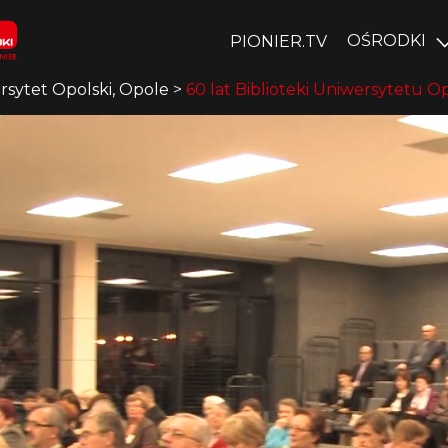
OŚRODKI
PIONIER.TV
rsytet Opolski, Opole
>
60 lat Biblioteki Uniwersytetu O