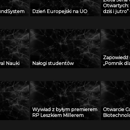
Otwartych:
undSystem
Dzień Europejski na UO
dziś i jutro
ambasadora
Krzeczunowi
Zapowiedź 
wal Nauki
Nałogi studentów
„Pomnik dl
Wywiad z byłym premierem
Otwarcie C
RP Leszkiem Millerem
Biotechno