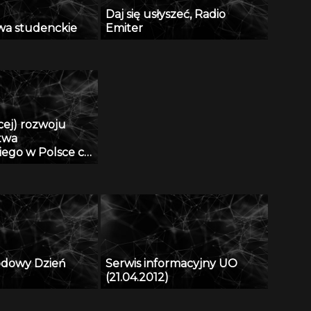
Daj się usłyszeć, Radio
wa studenckie
Emiter
ęcej) rozwoju
twa
ego w Polsce cz.
odowy Dzień
Serwis informacyjny UO
(21.04.2012)