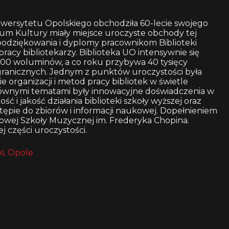
iwersytetu Opolskiego obchodziła 60-lecie swojego
trum Kultury miały miejsce uroczyste obchody tej
 podziękowania i dyplomy pracownikom Biblioteki
cy bibliotekarzy. Biblioteka UO intensywnie się
 000 woluminów, a co roku przybywa 40 tysięcy
granicznych. Jednym z punktów uroczystości była
organizacji i metod pracy bibliotek w świetle
Głównymi tematami były innowacyjne doświadczenia w
ść i jakość działania biblioteki szkoły wyższej oraz
stępie do zbiorów i informacji naukowej. Dopełnieniem
wowej Szkoły Muzycznej im. Frederyka Chopina.
 części uroczystości.
i, Opole