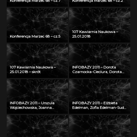
Konferencja Marzec 68 – cz.7
Konferencja Marzec 68 – cz.2
107 Kawiarnia Naukowa –
Konferencja Marzec 68 – cz.5
25.01.2018
107 Kawiarnia Naukowa –
INFOBAZY 2011 – Dorota
25.01.2018 – skrót
Czarnocka-Cieciura, Dorota
Gazicka-Wójtowicz –
Repozytorium Cyfrowe
Instytutów Naukowych – coś
więcej niż Biblioteka Cyfrowa
INFOBAZY 2011 – Urszula
INFOBAZY 2011 – Elżbieta
Wojciechowska, Joanna
Edelman, Zofia Edelman-Sudoł
Didkowska, Agnieszka Koćmiel
– Biblioteka Cyfrowa ŚWIAT
– Informatyczna platforma
MORSKICH PUBLIKACJI –
naukowa do wymiany wiedzy
realizacja, stan obecny i
o zagrożeniu nowotworami
przyszłość
złośliwymi