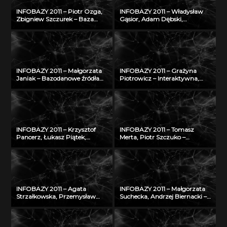
INFOBAZY 2011 – Piotr Ozga,
INFOBAZY 2011 – Władysław
Zbigniew Szczurek – Baza
Gąsior, Adam Dębski,
wiedzy Instytutu Techniki
Zbigniew Moser† – Modyfikacje
Budowlanej – udostępnienie
bazy danych SURDAT
potencjału naukowego ITB
właściwości
nauce i gospodarce
fizykochemicznych metali i
stopów
INFOBAZY 2011 – Małgorzata
INFOBAZY 2011 – Grażyna
Janiak – Bazodanowe źródła
Piotrowicz – Interaktywna,
nauk matematyczno-
multimedialna bibliografia
przyrodniczych
Śląska
INFOBAZY 2011 – Krzysztof
INFOBAZY 2011 – Tomasz
Pancerz, Łukasz Piątek,
Merta, Piotr Szczuko –
Mariusz Wrzesień – Walidacja
Algorytm automatycznego
syntezy obrazów
rozpoznawania treści tablicy
medycznych, z
rejestracyjnej i wyszukiwania
zastosowaniem metod
pojazdów w bazie danych
konstruktywnej indukcji oraz
zbiorów przybliżonych
INFOBAZY 2011 – Agata
INFOBAZY 2011 – Małgorzata
Strzałkowska, Przemysław
Suchecka, Andrzej Biernacki –
Makuch – Walidacja danych
Rozwój internetowej bazy
opisujących fizyczne
wiedzy w zakresie
właściwości aerozoli
bezpieczeństwa i ochrony
atmosferycznych
człowieka w środowisku pracy