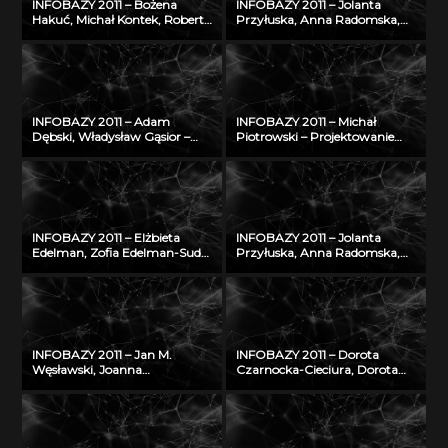
INFOBAZY 2011 – Bożena
INFOBAZY 2011 – Jolanta
Hakuć, Michał Kontek, Robert
Przyłuska, Anna Radomska,
Szczodruch – Regionalny
Konrad Rydzyński – Platforma
portal wiedzy, czyli co
informatyczna do
możemy znaleźć w
efektywnego zarządzania
Pomorskiej Bibliotece Cyfrowej
wiedzą i badaniami
naukowymi w IMP w Łodzi
INFOBAZY 2011 – Adam
INFOBAZY 2011 – Michał
Dębski, Władysław Gąsior –
Piotrowski – Projektowanie
Entall – baza
struktury bazy
eksperymentalnych danych
oceanograficznych danych
termodynamicznych układu
modelowych w warunkach
Li-Si
ograniczonych zasobów
INFOBAZY 2011 – Elżbieta
INFOBAZY 2011 – Jolanta
Edelman, Zofia Edelman-Sudoł
Przyłuska, Anna Radomska,
– Biblioteka Cyfrowa ŚWIAT
Konrad Rydzyński – Platforma
MORSKICH PUBLIKACJI –
informatyczna do
realizacja, stan obecny i
efektywnego zarządzania
przyszłość
wiedzą i badaniami
naukowymi w IMP w Łodzi
INFOBAZY 2011 – Jan M.
INFOBAZY 2011 – Dorota
Węsławski, Joanna
Czarnocka-Cieciura, Dorota
Piwowarczyk – Planowanie
Gazicka-Wójtowicz –
przestrzenne w morzu –
Repozytorium Cyfrowe
problem dostępu do danych
Instytutów Naukowych – coś
więcej niż Biblioteka Cyfrowa