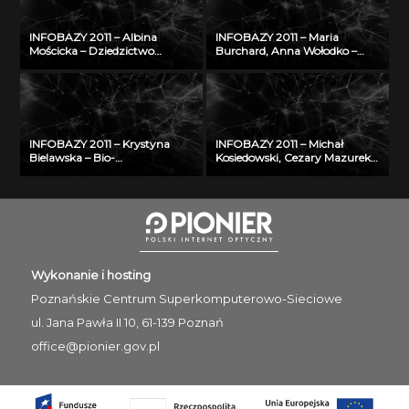
INFOBAZY 2011 – Albina
INFOBAZY 2011 – Maria
Mościcka – Dziedzictwo
Burchard, Anna Wołodko –
kulturowe w GIS na
NUKAT – autostrada informacji
przykładzie aplikacji
cyfrowej
GEOHeritage
INFOBAZY 2011 – Krystyna
INFOBAZY 2011 – Michał
Bielawska – Bio-
Kosiedowski, Cezary Mazurek,
bibliograficzna baza Biblioteki
Krzysztof Słowiński, Maciej
Jagiellońskiej dotycząca
Stroiński, Karol Szymański, Jan
Polaków XX i XXI wieku –
Węglarz, Kacper Zdanowicz –
historia i stan obecny
Raportowanie do regionalnego
nadzoru specjalistycznego w
oparciu o bazę anonimowych
przypadków medycznych
Wykonanie i hosting
Poznańskie Centrum
Superkomputerowo-Sieciowe
ul. Jana Pawła II 10, 61-139 Poznań
office@pionier.gov.pl