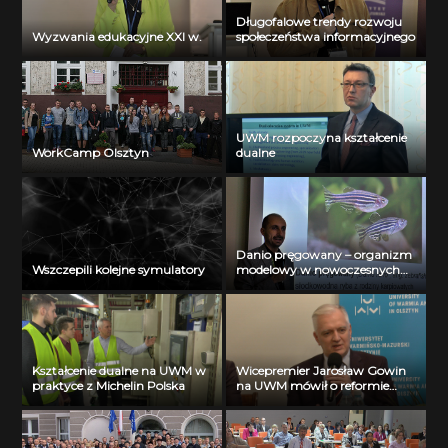
Długofalowe trendy rozwoju
Wyzwania edukacyjne XXI w.
społeczeństwa informacyjnego
UWM rozpoczyna kształcenie
WorkCamp Olsztyn
dualne
Danio pręgowany – organizm
Wszczepili kolejne symulatory
modelowy w nowoczesnych
badaniach biochemicznych
Kształcenie dualne na UWM w
Wicepremier Jarosław Gowin
praktyce z Michelin Polska
na UWM mówił o reformie
szkolnictwa wyższego