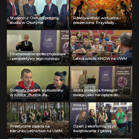
Studenci z Chin rozpoczną
Rzeczywistość wirtualna i
studia w Olsztynie
poszerzona. Przykłady
zastosowań w medycynie.
Finansowanie społecznościowe
i perspektywy jego rozwoju
Letnia szkoła KNOW na UWM
Dziesiąty pacjent wybudzony
Istota podejścia foresight-
w Klinice „Budzik dla
owego jako narzędzia do
dorosłych”
przewidywania przyszłości
Praktyczne zajęcia na
Dzień z ekonomią, czyli
Kierunku Leśnictwo na UWM
świętowanie z głową