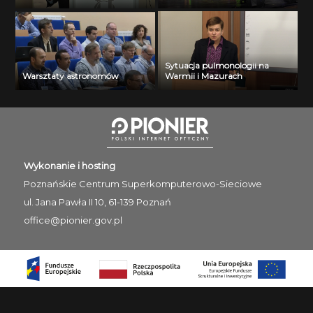
Sytuacja pulmonologii na
Warsztaty astronomów
Warmii i Mazurach
Wykonanie i hosting
Poznańskie Centrum
Superkomputerowo-Sieciowe
ul. Jana Pawła II 10, 61-139 Poznań
office@pionier.gov.pl