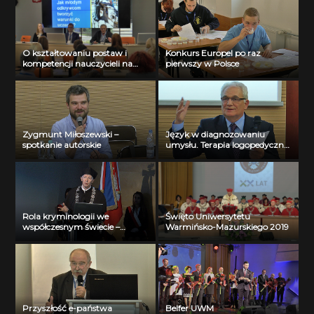
O kształtowaniu postaw i
Konkurs Europel po raz
kompetencji nauczycieli na
pierwszy w Polsce
UWM
Zygmunt Miłoszewski –
Język w diagnozowaniu
spotkanie autorskie
umysłu. Terapia logopedyczna
a poznawcza i interakcyjna
funkcja języka
Rola kryminologii we
Święto Uniwersytetu
współczesnym świecie –
Warmińsko-Mazurskiego 2019
wybrane kierunki badań
kryminologicznych
Przyszłość e-państwa
Belfer UWM