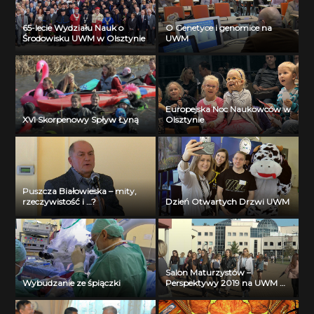
65-lecie Wydziału Nauk o
O Genetyce i genomice na
Środowisku UWM w Olsztynie
UWM
Europejska Noc Naukowców w
XVI Skorpenowy Spływ Łyną
Olsztynie
Puszcza Białowieska – mity,
rzeczywistość i …?
Dzień Otwartych Drzwi UWM
Salon Maturzystów –
Wybudzanie ze śpiączki
Perspektywy 2019 na UWM w
Olsztynie