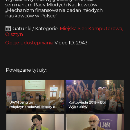
seminarium Rady Młodych Naukowców
„Mechanizm finansowania badań młodych
naukowców w Polsce”
Gatunki / Kategorie:
Miejska Sieć Komputerowa,
Olsztyn
Opcje udostępniania
Video ID: 2943
Powiązane tytuły:
UWM centrum
Kortowiada 2019 – Bój
międzynarodowej debaty o
Wydziałów
dobrych praktykach
środowiskowych