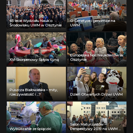
65-lecie Wydziału Nauk o
O Genetyce i genomice na
Środowisku UWM w Olsztynie
UWM
Europejska Noc Naukowców w
XVI Skorpenowy Spływ Łyną
Olsztynie
Puszcza Białowieska – mity,
rzeczywistość i …?
Dzień Otwartych Drzwi UWM
Salon Maturzystów –
Wybudzanie ze śpiączki
Perspektywy 2019 na UWM w