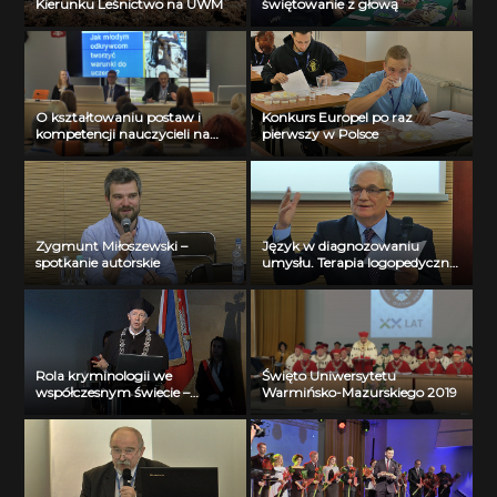
Kierunku Leśnictwo na UWM
świętowanie z głową
O kształtowaniu postaw i
Konkurs Europel po raz
kompetencji nauczycieli na
pierwszy w Polsce
UWM
Zygmunt Miłoszewski –
Język w diagnozowaniu
spotkanie autorskie
umysłu. Terapia logopedyczna
a poznawcza i interakcyjna
funkcja języka
Rola kryminologii we
Święto Uniwersytetu
współczesnym świecie –
Warmińsko-Mazurskiego 2019
wybrane kierunki badań
kryminologicznych