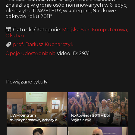
znalazł się w gronie osób nominowanych w 6. edycji
plebiscytu TRAVELERY, w kategorii „Naukowe
odkrycie roku 2011″
Gatunki / Kategorie:
Miejska Sieć Komputerowa,
Olsztyn
prof. Dariusz Kucharczyk
Opcje udostępniania
Video ID: 2931
Powiązane tytuły:
UWM centrum
Kortowiada 2019 – Bój
międzynarodowej debaty o
Wydziałów
dobrych praktykach
środowiskowych