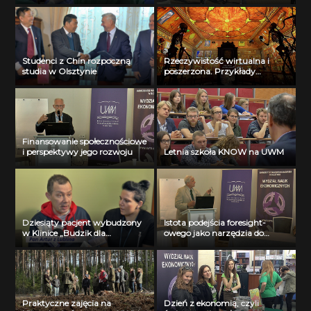
Olsztynie
Studenci z Chin rozpoczną
Rzeczywistość wirtualna i
studia w Olsztynie
poszerzona. Przykłady
zastosowań w medycynie.
Finansowanie społecznościowe
i perspektywy jego rozwoju
Letnia szkoła KNOW na UWM
Dziesiąty pacjent wybudzony
Istota podejścia foresight-
w Klinice „Budzik dla
owego jako narzędzia do
dorosłych”
przewidywania przyszłości
Praktyczne zajęcia na
Dzień z ekonomią, czyli