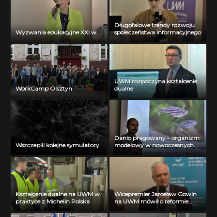
Długofalowe trendy rozwoju
Wyzwania edukacyjne XXI w.
społeczeństwa informacyjnego
UWM rozpoczyna kształcenie
WorkCamp Olsztyn
dualne
Danio pręgowany – organizm
Wszczepili kolejne symulatory
modelowy w nowoczesnych
badaniach biochemicznych
Kształcenie dualne na UWM w
Wicepremier Jarosław Gowin
praktyce z Michelin Polska
na UWM mówił o reformie
szkolnictwa wyższego