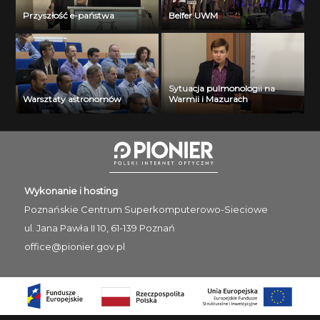
Przyszłość e-państwa
Belfer UWM
Sytuacja pulmonologii na
Warsztaty astronomów
Warmii i Mazurach
Wykonanie i hosting
Poznańskie Centrum
Superkomputerowo-Sieciowe
ul. Jana Pawła II 10, 61-139 Poznań
office@pionier.gov.pl