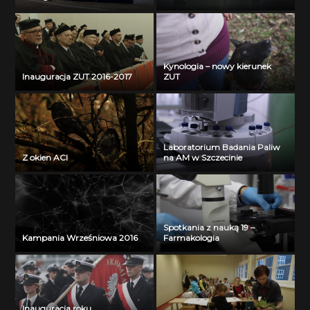
Kynologia – nowy kierunek
Inauguracja ZUT 2016-2017
ZUT
Laboratorium Badania Paliw
Z okien ACI
na AM w Szczecinie
Spotkania z nauką 19 –
Kampania Wrześniowa 2016
Farmakologia
Inauguracja roku