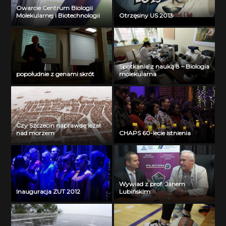
Owarcie Centrum Biologii
Molekularnej i Biotechnologii
Otrzęsiny US 2013
Spotkania z nauką 8 – Biologia
popołudnie z genami skrót
molekularna
Czy Szczecin naprawdę leżał
nad morzem
CHAPS 60-lecie istnienia
Wywiad z prof. Janem
Inauguracja ZUT 2012
Lubińskim