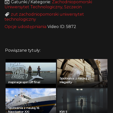
Gatunki / Kategorie:
Zachodniopomorski
Uniwersytet Technologiczny, Szczecin
zut zachodniopomorski uniwersytet
technologiczny
Opcje udostępniania
Video ID: 5872
Powiązane tytuły:
Spotkania z nauką 21 –
inspiracje spin off final
Megality
Spotkania z nauką 16
Nawigator XXI
KW II