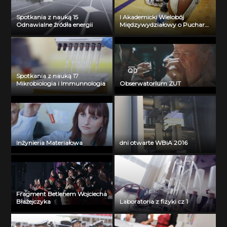
Spotkania z nauką 15
I Akademicki Wielobój
Odnawialne źródła energii
Międzywydziałowy o Puchar
Prorektora ZUT
Spotkania z nauką 17
Mikrobiologia i Immunnologia
Obserwatorium ZUT
Inżynieria Materiałowa
dni otwarte WBiA 2016
Fragment Betlehem Wojciecha
Błażejczyka
Laboratoria z fizyki cz 1