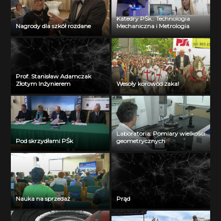
Katedry PŚk.: Technologia
Nagrody dla szkół rozdane
Mechaniczna i Metrologia
Prof. Stanisław Adamczak
Złotym Inżynierem
Wesoły korowód żaka!
Laboratoria: Pomiary wielkości
Pod skrzydłami PŚk
geometrycznych
Nauka na sprzedaż
Prąd