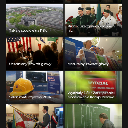
Prof. Kluszczyński doktorem
Tak się studiuje na PŚk
h.c.
Uczelniany zawrót głowy
Maturalny zawrót głowy
Wydziały PŚk.: Zarządzanie i
Salon maturzystów 2014
Modelowanie Komputerowe