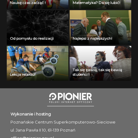
Naukę czas zacząć !
Matematyka? Da się lubić!
Od pomysłu do realizacji
Najlepsi z najlepszych!
Tak się bawią, tak się bawią
Lekcja relaksu!
studenci !
Wykonanie i hosting
Poznańskie Centrum
Superkomputerowo-Sieciowe
ul. Jana Pawła II 10, 61-139 Poznań
office@pionier.gov.pl