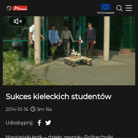
Sukces kieleckich studentów
2014-10-16
5m 16s
Udostępnij:
Marsjański łazik – dzieło zespołu Politechniki