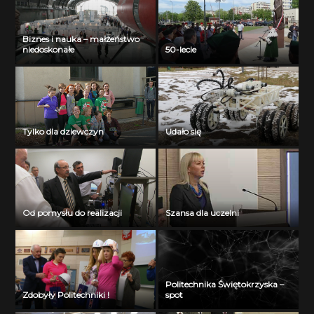
Biznes i nauka – małżeństwo
niedoskonałe
50-lecie
Tylko dla dziewczyn
Udało się
Od pomysłu do realizacji
Szansa dla uczelni
Politechnika Świętokrzyska –
Zdobyły Politechniki !
spot