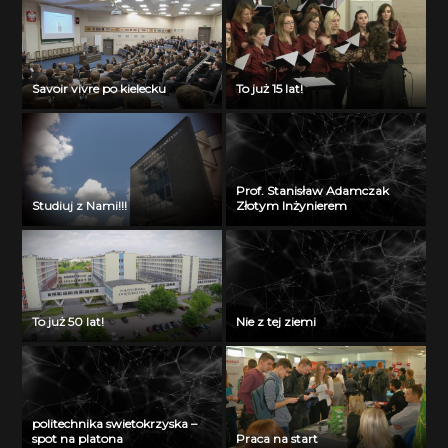
Savoir vivre po kielecku
To już 15 lat!
Prof. Stanisław Adamczak
Studiuj z Nami!!!
Złotym Inżynierem
To już 50 lat!
Nie z tej ziemi
politechnika swietokrzyska –
spot na platona
Praca na start