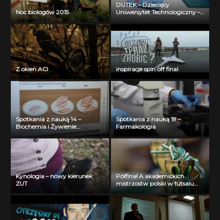
DUTEK – Dziecięcy
Noc biologów 2015
Uniwersytet Technologiczny –
Wydział Informatyki – 2013
Z okien ACI
inspiracje spin off final
Spotkania z nauką 14 –
Spotkania z nauką 19 –
Biochemia i Żywienie
Farmakologia
Człowieka
Kynologia – nowy kierunek
Półfinał A akademickich
ZUT
mistrzostw polski w futsalu
mężczyzn