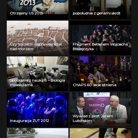
Otrzęsiny US 2013
popołudnie z genami skrót
Czy Szczecin naprawdę leżał
Fragment Betlehem Wojciecha
nad morzem
Błażejczyka
Spotkania z nauką 8 – Biologia
molekularna
CHAPS 60-lecie istnienia
Wywiad z prof. Janem
Inauguracja ZUT 2012
Lubińskim