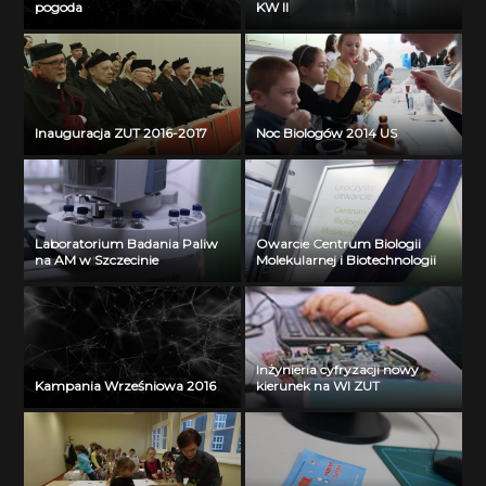
pogoda
KW II
Inauguracja ZUT 2016-2017
Noc Biologów 2014 US
Laboratorium Badania Paliw
Owarcie Centrum Biologii
na AM w Szczecinie
Molekularnej i Biotechnologii
Inżynieria cyfryzacji nowy
Kampania Wrześniowa 2016
kierunek na WI ZUT