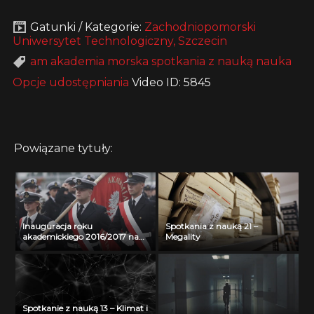
Gatunki / Kategorie:
Zachodniopomorski
Uniwersytet Technologiczny, Szczecin
am akademia morska spotkania z nauką nauka
Opcje udostępniania
Video ID: 5845
Powiązane tytuły:
Inauguracja roku
Spotkania z nauką 21 –
akademickiego 2016/2017 na
Megality
Akademii Morskiej w
Szczecinie
Spotkanie z nauką 13 – Klimat i