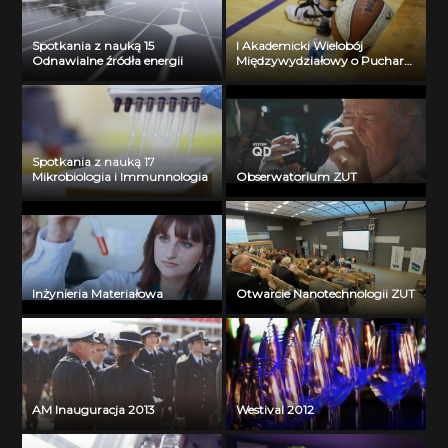
Spotkania z nauką 15
I Akademicki Wielobój
Odnawialne źródła energii
Międzywydziałowy o Puchar
Prorektora ZUT
Spotkania z nauką 17
Mikrobiologia i Immunnologia
Obserwatorium ZUT
Inżynieria Materiałowa
Otwarcie Nanotechnologii ZUT
AM Inauguracja 2013
Westival 2012