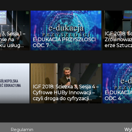
powstania
przyszłość dyrektywy
ej Sieci
eCommerce?
3, Sesja 1 –
IGF 2018: Śc
nse na
E-DUKACJA PRZYSZŁOŚCI
Zrównoważ
ku usług
ODC. 7
erze Sztucz
Jak zwiększ
wykorzystan
minimalizo
wpływ SI na
gospodark
IGF 2018: Ścieżka 3, Sesja 4 –
Cyfrowe HUBy Innowacji –
E-DUKACJA
czyli droga do cyfryzacji
ODC. 4
europejskiego przemysłu.
Regulamin
Wyk