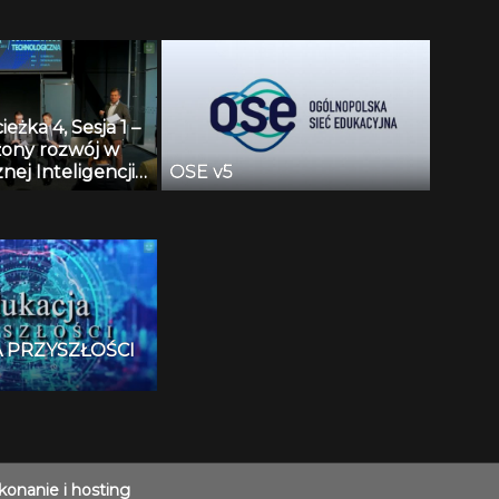
gospodarki?
ieżka 4, Sesja 1 –
ony rozwój w
nej Inteligencji.
OSE v5
yć korzyści z
ia SI i
wać negatywny
 społeczeństwo i
ę?
 PRZYSZŁOŚCI
onanie i hosting