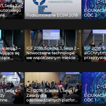
ów w sieci?
1, Sesja 2 –
utorskiego
E-DUKACJA
ele
Podsumowanie ECSM 2018
ODC. 2
wacyjność,
ernetem,
 i kultury
4, sesja 3 –
IGF 2018: Ścieżka 3, Sesja 2 –
IGF 2018: Śc
ijające się
Nowoczesne technologie
alGOVrytmy
czące
we współczesnym mieście –
przejrzyst
ncji
przyszłość rynku ride-
tworzonych
sharing
1, Sesja 4 –
IGF 2018: Ścieżka 1, Sesja 1 –
Czy
Zasady dla
E-DUKACJA
inne
odpowiedzialnych platform
ODC. 1
logie
internetowych. Jaka