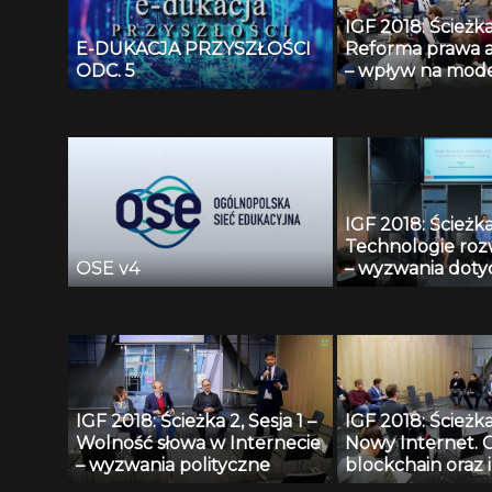
dobrych obyczaj
IGF 2018: Ścieżka 
E-DUKACJA PRZYSZŁOŚCI
Reforma prawa a
ODC. 5
– wpływ na mod
biznesowe, inno
zarządzanie int
dostęp do wiedzy
IGF 2018: Ścieżka 
Technologie rozw
OSE v4
– wyzwania doty
nowych kompete
cyfrowych
IGF 2018: Ścieżka 2, Sesja 1 –
IGF 2018: Ścieżka 
Wolność słowa w Internecie
Nowy Internet. 
– wyzwania polityczne
blockchain oraz 
podobne techno