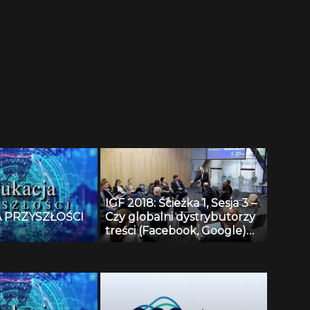
IGF 2018: Ścieżka 1, Sesja 3 –
 PRZYSZŁOŚCI
Czy globalni dystrybutorzy
treści (Facebook, Google)
powinni przeznaczać 1%
przychodu na walkę z Fake
News?