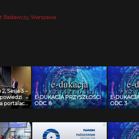
t Badawczy, Warszawa
2, Sesja 3 –
powiedzi
E-DUKACJA PRZYSZŁOŚCI
E-DUKACJA
a portalach
ODC. 8
ODC. 3
ch –
ające prawa
atela, czy
dzia do
iem prawa i