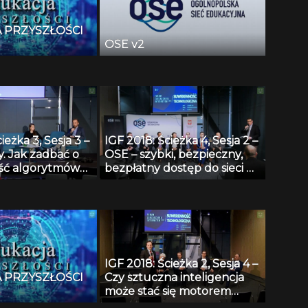
 PRZYSZŁOŚCI
OSE v2
ieżka 3, Sesja 3 –
IGF 2018: Ścieżka 4, Sesja 2 –
. Jak zadbać o
OSE – szybki, bezpieczny,
ość algorytmów
bezpłatny dostęp do sieci w
 przez władze?
polskich szkołach.
IGF 2018: Ścieżka 2, Sesja 4 –
 PRZYSZŁOŚCI
Czy sztuczna inteligencja
może stać się motorem
rozwoju polskiej