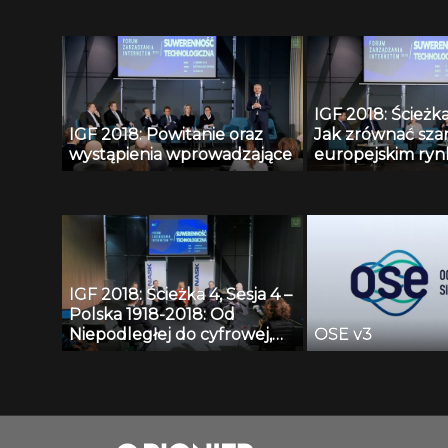
doprowadzą do 
zdecentralizowan
3.0?
IGF 2018: Ścieżka 
IGF 2018: Powitanie oraz
Jak zrównać sza
wystąpienia wprowadzające
europejskim ryn
cyfrowych?
IGF 2018: Ścieżka 4, Sesja 4 –
Polska 1918-2018: Od
Niepodległej do cyfrowej,
OSE v3
czyli jak zachować wolność i
bezpieczeństwo w dobie
zaawansowanych
technologii