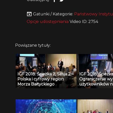
Gatunki / Kategorie:
Państwowy Instytu
Opcje udostępniania
Video ID: 2754
Powiązane tytuły:
IGF 2018: Ścieżka 2, Sesja 2 –
IGF 2018: Ścieżka 
Polska i cyfrowy region
Ograniczenie wy
Morza Bałtyckiego
użytkowników n
społecznościowy
działanie narusz
człowieka i obyw
niezbędne narzę
walki z naruszan