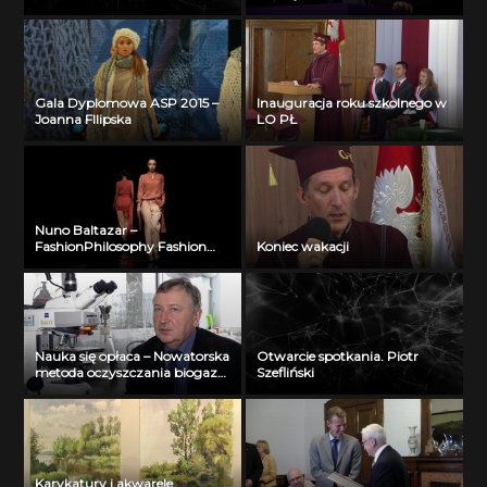
Różalskiego
Gala Dyplomowa ASP 2015 –
Inauguracja roku szkolnego w
Joanna FIlipska
LO PŁ
Nuno Baltazar –
FashionPhilosophy Fashion
Koniec wakacji
Week Poland Spring 2013
Nauka się opłaca – Nowatorska
Otwarcie spotkania. Piotr
metoda oczyszczania biogazu
Szefliński
– Konkurs PŁ ’70
Karykatury i akwarele