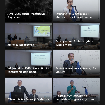
AMP 2017 Biegi Przełajowe
Osmańska: O projekcie E-
Reportaż
Matura z punktu widzenia
funduszy unijnych
Szczepaniak: Matematyka w
Jeske: E-korepetycje
iluzjii i magii
Wojewodzic: E-Podręczniki do
Podsumowanie konferencji E-
kształcenia ogólnego
Matura
Pisarski: Wykorzystanie
Otwarcie konferencji E-Matura
kalkulatorów graficznych na
lekcjach matematyki