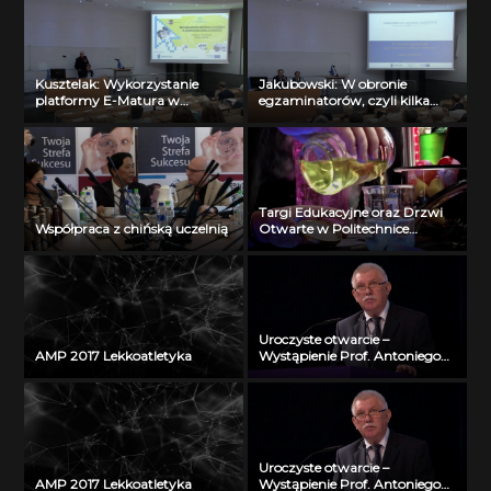
Kusztelak: Wykorzystanie
Jakubowski: W obronie
platformy E-Matura w
egzaminatorów, czyli kilka
codziennej pracy z uczniem
słów w obronie testowania
Targi Edukacyjne oraz Drzwi
Współpraca z chińską uczelnią
Otwarte w Politechnice
Łódzkiej
Uroczyste otwarcie –
AMP 2017 Lekkoatletyka
Wystąpienie Prof. Antoniego
Różalskiego
Uroczyste otwarcie –
AMP 2017 Lekkoatletyka
Wystąpienie Prof. Antoniego