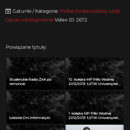
Gatunki / Kategorie:
Politechnika Łódzka, Łódź
Opcje udostępniania
Video ID: 2672
Powiązane tytuły:
Studenckie Radio ŻAK po
10. kolejka MP Piłki Wodnej
remoncie
2012/2013: ŁSTW Uniwersytet
Łódzki – Arkonia Szczecin
(23.03.2013)
1. kolejka MP Piłki Wodnej
Łódzkie Dni Informatyki
2012/2013: ŁSTW Uniwersytet
Łódzki – GKPW 59 Gorzów
(15.12.2012)