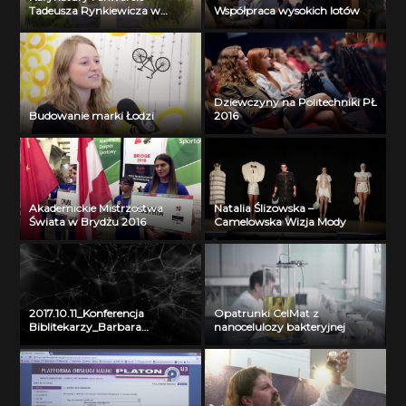
Tadeusza Rynkiewicza w
Współpraca wysokich lotów
Galerii Biblio-Art
Dziewczyny na Politechniki PŁ
Budowanie marki Łodzi
2016
Akademickie Mistrzostwa
Natalia Ślizowska –
Świata w Brydżu 2016
Camelowska Wizja Mody
2017.10.11_Konferencja
Opatrunki CelMat z
Biblitekarzy_Barbara
nanocelulozy bakteryjnej
Czajka_powitanie uczestników