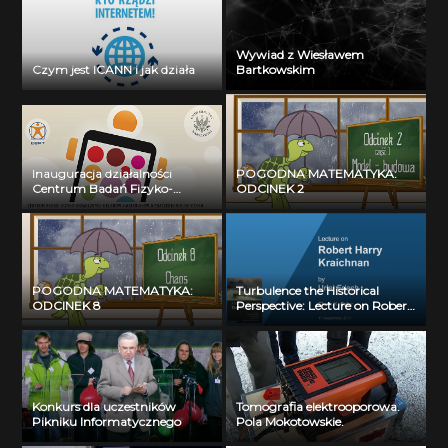
Wywiad z Wiesławem
Czym jest ICANN i jak działa
Bartkowskim
Inauguracja działalności
POGODNA MATEMATYKA:
Centrum Badań Fizyko-
ODCINEK 2
Chemicznych Układów i
Materiałów o Znaczeniu
Biologicznym: dr Krzysztof
Ginalski
POGODNA MATEMATYKA:
Turbulence the Historical
ODCINEK 8
Perspective: Lecture on Robert
Harry Kraichnan by Uriel Frish
(17.09.2011)
Konkurs dla uczestników
Tomografia elektrooporowa.
Pikniku Informatycznego
Pola Mokotowskie.