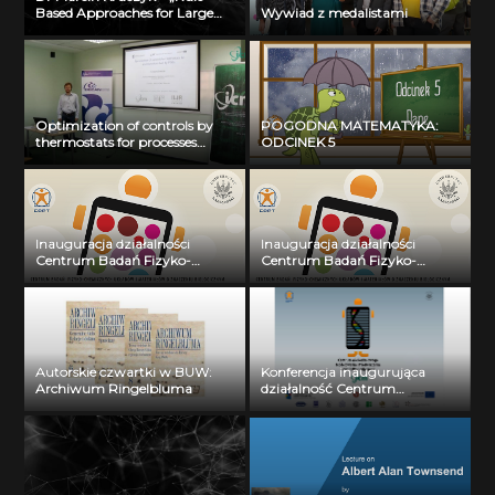
Based Approaches for Large
Wywiad z medalistami
Biological Datasets Analysis: A
Suite of Tools and Methods”, 20
grudnia 2013 r.
Optimization of controls by
POGODNA MATEMATYKA:
thermostats for processes
ODCINEK 5
described by PDEs. mgr
Grzegorz Dudziuk, 3
października 2014r.
Inauguracja działalności
Inauguracja działalności
Centrum Badań Fizyko-
Centrum Badań Fizyko-
Chemicznych Układów i
Chemicznych Układów i
Materiałów o Znaczeniu
Materiałów o Znaczeniu
Biologicznym: dr Jarosław
Biologicznym: dr Bohdan
Choiński
Paterczyk
Autorskie czwartki w BUW:
Konferencja inaugurująca
Archiwum Ringelbluma
działalność Centrum
Wielkoskalowego Modelowania
i Przetwarzania Danych
Biomedycznych: Prof. dr hab.
Piotr Bała