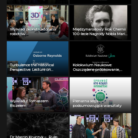
prof. Przemysław Wojtaszczyk
(30 listopada 2012)
Wywiad zkonstruktorami
Międzynarodowy Rok Chemii
robotów
100-lecie Nagrody Nobla Marii
Skłodowskiej-Curie 1-4
Turbulence the Historical
Kolokwium Naukowe:
Perspective: Lecture on
Oszczędene próbkowanie,
Osbotne Reynolds by Brian
prof. Przemysław Wojtaszczyk
Launder, chair: K.R.
(30 listopada 2012)
Sreenivasan (16.09.2011)
Wywiad z Tomaszem
Plenarna sesja
Biczelem
podsumowująca warsztaty
Dr Marcin Kruczyk – „Rule-