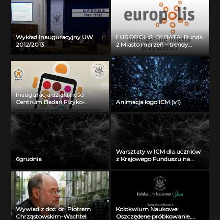
Wykład Inauguracyjny UW
EUROPOLIS; DEBATA: Runda
2012/2013
2 Miasto marzeń – trendy
rozwojowe a preferencje
obywateli
Inauguracja działalności
Centrum Badań Fizyko-
Animacja logo ICM (v1)
Chemicznych Układów i
Materiałów o Znaczeniu
Biologicznym: prof. dr hab.
Wojciech Grochala
Warsztaty w ICM dla uczniów
6grudnia
z Krajowego Funduszu na
rzecz Dzieci
Wywiad z doc. dr. Piotrem
Kolokwium Naukowe:
Chrząstowskim-Wachtel
Oszczędene próbkowanie,