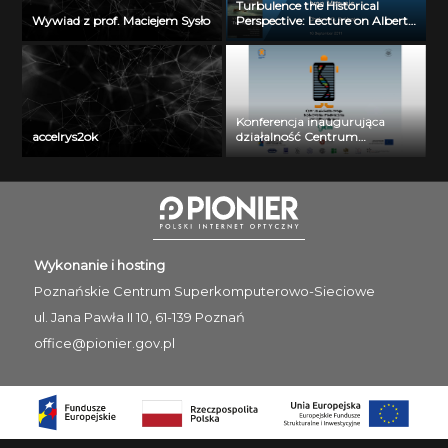
Turbulence the Historical
Wywiad z prof. Maciejem Sysło
Perspective: Lecture on Albert
Alan Townsend by Ivan
Marusic (16.09.2011)
Konferencja inaugurująca
accelrys2ok
działalność Centrum
Wielkoskalowego Modelowania
i Przetwarzania Danych
Biomedycznych: dr Alessandro
Curion
Wykonanie i hosting
Poznańskie Centrum
Superkomputerowo-Sieciowe
ul. Jana Pawła II 10, 61-139 Poznań
office@pionier.gov.pl