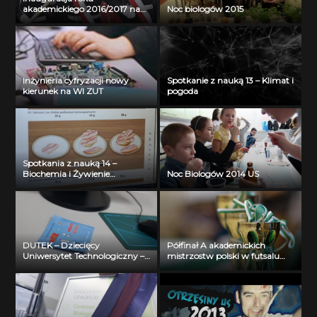
akademickiego 2016/2017 na
Noc biologów 2015
Akademii Morskiej w
Szczecinie
Inżynieria cyfryzacji nowy
Spotkanie z nauką 13 – Klimat i
kierunek na WI ZUT
pogoda
Spotkania z nauką 14 –
Biochemia i Żywienie
Noc Biologów 2014 US
Człowieka
DUTEK – Dziecięcy
Półfinał A akademickich
Uniwersytet Technologiczny –
mistrzostw polski w futsalu
Wydział Informatyki – 2013
mężczyzn