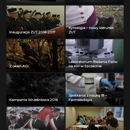
Kynologia – nowy kierunek
Inauguracja ZUT 2016-2017
ZUT
Laboratorium Badania Paliw
Z okien ACI
na AM w Szczecinie
Spotkania z nauką 19 –
Kampania Wrześniowa 2016
Farmakologia
Inauguracja roku