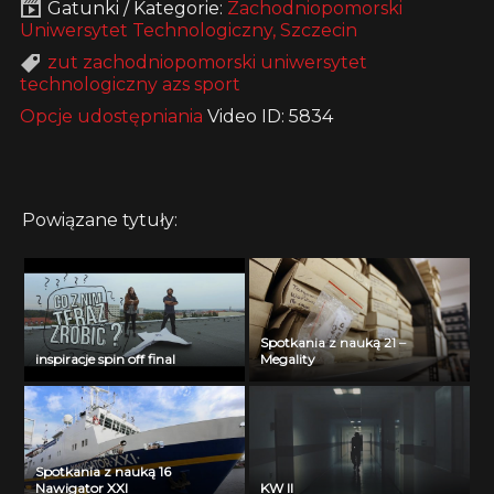
Gatunki / Kategorie:
Zachodniopomorski
Uniwersytet Technologiczny, Szczecin
zut zachodniopomorski uniwersytet
technologiczny azs sport
Opcje udostępniania
Video ID: 5834
Powiązane tytuły:
Spotkania z nauką 21 –
inspiracje spin off final
Megality
Spotkania z nauką 16
Nawigator XXI
KW II