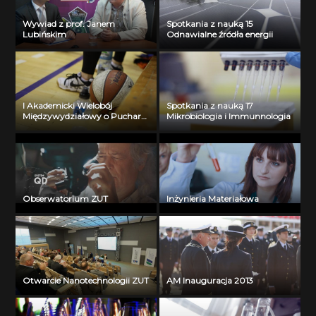
Wywiad z prof. Janem
Spotkania z nauką 15
Lubińskim
Odnawialne źródła energii
I Akademicki Wielobój
Spotkania z nauką 17
Międzywydziałowy o Puchar
Mikrobiologia i Immunnologia
Prorektora ZUT
Obserwatorium ZUT
Inżynieria Materiałowa
Otwarcie Nanotechnologii ZUT
AM Inauguracja 2013