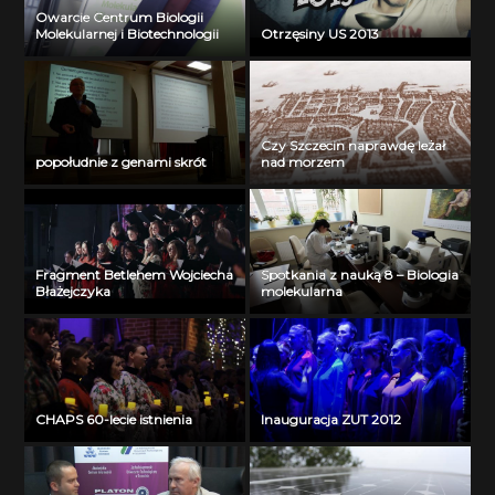
Owarcie Centrum Biologii
Molekularnej i Biotechnologii
Otrzęsiny US 2013
Czy Szczecin naprawdę leżał
popołudnie z genami skrót
nad morzem
Fragment Betlehem Wojciecha
Spotkania z nauką 8 – Biologia
Błażejczyka
molekularna
CHAPS 60-lecie istnienia
Inauguracja ZUT 2012