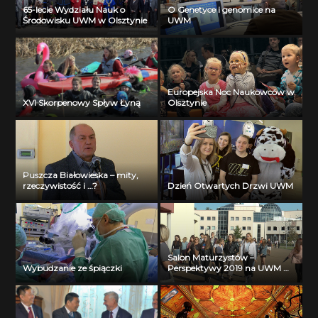
65-lecie Wydziału Nauk o
O Genetyce i genomice na
Środowisku UWM w Olsztynie
UWM
Europejska Noc Naukowców w
XVI Skorpenowy Spływ Łyną
Olsztynie
Puszcza Białowieska – mity,
rzeczywistość i …?
Dzień Otwartych Drzwi UWM
Salon Maturzystów –
Wybudzanie ze śpiączki
Perspektywy 2019 na UWM w
Olsztynie