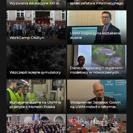
Wyzwania edukacyjne XXI w.
społeczeństwa informacyjnego
UWM rozpoczyna kształcenie
WorkCamp Olsztyn
dualne
Danio pręgowany – organizm
Wszczepili kolejne symulatory
modelowy w nowoczesnych
badaniach biochemicznych
Kształcenie dualne na UWM w
Wicepremier Jarosław Gowin
praktyce z Michelin Polska
na UWM mówił o reformie
szkolnictwa wyższego