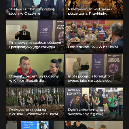
Studenci z Chin rozpoczną
Rzeczywistość wirtualna i
studia w Olsztynie
poszerzona. Przykłady
zastosowań w medycynie.
Finansowanie społecznościowe
i perspektywy jego rozwoju
Letnia szkoła KNOW na UWM
Dziesiąty pacjent wybudzony
Istota podejścia foresight-
w Klinice „Budzik dla
owego jako narzędzia do
dorosłych”
przewidywania przyszłości
Praktyczne zajęcia na
Dzień z ekonomią, czyli
Kierunku Leśnictwo na UWM
świętowanie z głową