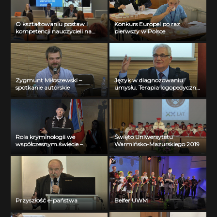
O kształtowaniu postaw i
Konkurs Europel po raz
kompetencji nauczycieli na
pierwszy w Polsce
UWM
Zygmunt Miłoszewski –
Język w diagnozowaniu
spotkanie autorskie
umysłu. Terapia logopedyczna
a poznawcza i interakcyjna
funkcja języka
Rola kryminologii we
Święto Uniwersytetu
współczesnym świecie –
Warmińsko-Mazurskiego 2019
wybrane kierunki badań
kryminologicznych
Przyszłość e-państwa
Belfer UWM