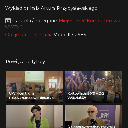
Wykład dr hab. Artura Przybysławskiego
Gatunki / Kategorie:
Miejska Sieć Komputerowa,
Olsztyn
Opcje udostępniania
Video ID: 2985
Powiązane tytuły:
UWM centrum
Kortowiada 2019 – Bój
międzynarodowej debaty o
Wydziałów
dobrych praktykach
środowiskowych
Długofalowe trendy rozwoju