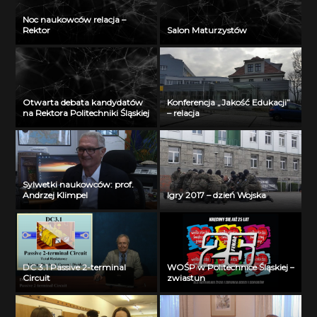
Noc naukowców relacja –
Rektor
Salon Maturzystów
Otwarta debata kandydatów
Konferencja „Jakość Edukacji”
na Rektora Politechniki Śląskiej
– relacja
Sylwetki naukowców: prof.
Andrzej Klimpel
Igry 2017 – dzień Wojska
DC 3.1 Passive 2-terminal
WOŚP w Politechnice Śląskiej –
Circuit
zwiastun