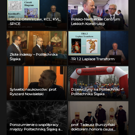
DC 1.2 Ohm’s Law, KCL, KVL,
Polsko-Niemieckie Centrum
SPICE
Lekkich Konstrukcji
Złote indeksy – Politechnika
Śląska
TR 1.2 Laplace Transform
Sylwetki naukowców: prof.
Dziewczyny na Politechniki –
Ryszard Nowisielski
Politechnika Śląska
Porozumienie o współpracy
prof. Tadeusz Burczyński
między Politechniką Śląską a
doktorem honoris causa
MON
Politechniki Śląskiej