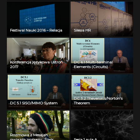
Festiwal Nauki 2016 – Relacja
Silesia HR
Konferencja językowa Ustroń
DC 6.1 Multi-terminal
2017
Elements (Circuits)
DC 3.2 Thevenin’s/Norton’s
DC 5.1 SISO/MIMO System
Theorem
Rozmowa z Mesajah –
gwiazdą imprezy „Śląsk
Sesja 1 aula A