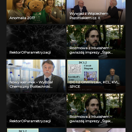
Wywiad z Wojciechem
Anomalia 2017
Pszoniakiem cz. II
Rozmowa z Miuoshem –
RektorOParametryzacji
gwiazdą imprezy „Śląsk
maturzystom!”
Nowy kierunek – Wydział
DC 1.2 Ohm’s Law, KCL, KVL,
Chemiczny Politechniki
SPICE
Śląskiej
Rozmowa z Miuoshem –
RektorOParametryzacji
gwiazdą imprezy „Śląsk
maturzystom!”