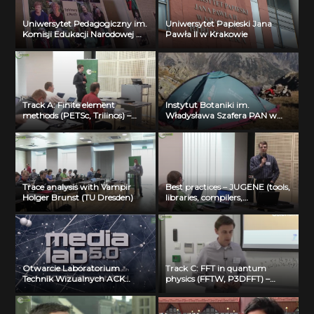
Uniwersytet Pedagogiczny im.
Uniwersytet Papieski Jana
Komisji Edukacji Narodowej w
Pawła II w Krakowie
Krakowie
Track A: Finite element
Instytut Botaniki im.
methods (PETSc, Trilinos) –
Władysława Szafera PAN w
Michal Merta (VSB-TUO)
Krakowie
Trace analysis with Vampir
Best practices – JUGENE (tools,
Holger Brunst (TU Dresden)
libraries, compilers,
optimization) Florian Janetzko
(FZ Juelich)
Otwarcie Laboratorium
Track C: FFT in quantum
Technik Wizualnych ACK
physics (FFTW, P3DFFT) –
Cyfronet AGH
Visualization: Bartosz Borucki
(ICM UW)