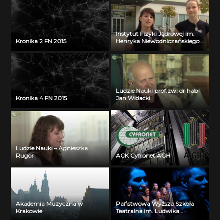
Instytut Fizyki Jądrowej im.
Kronika 2 FN 2015
Henryka Niewodniczańskiego
PAN w Krakowie
Ludzie Nauki prof.zw. dr hab
Kronika 4 FN 2015
Jan Widacki
Ludzie Nauki – Agnieszka
Rugor
ACK Cyfronet AGH
Akademia Muzyczna w
Państwowa Wyższa Szkoła
Krakowie
Teatralna im. Ludwika
Solskiego w Krakowie