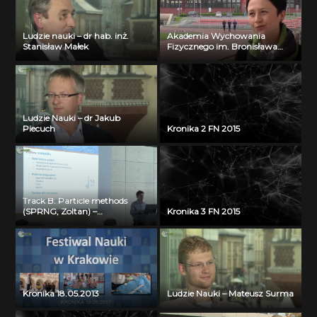
Ludzie nauki – dr hab. inż.
Akademia Wychowania
Stanisław Małek
Fizycznego im. Bronisława
Czecha w Krakowie
Ludzie Nauki – dr Jakub
Piecuch
Kronika 2 FN 2015
Track B: Particle methods
(SPRNG, Zoltan) –
Kronika 3 FN 2015
Visualization Bartosz Borucki
(ICM UW)
Kronika 18.05.2013
Ludzie Nauki – Mateusz Surma