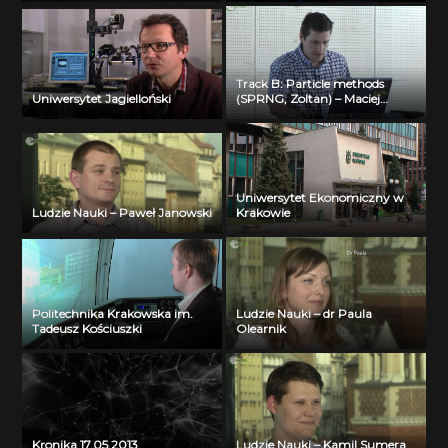
Track B: Particle methods
Uniwersytet Jagielloński
(SPRNG, Zoltan) – Maciej
Cytowski (ICM UW) – part 2
Uniwersytet Ekonomiczny w
Ludzie Nauki – Paweł Janowski
Krakowie
Politechnika Krakowska im.
Ludzie Nauki – dr Paula
Tadeusz Kościuszki
Olearnik
Kronika 17.05.2013
Ludzie Nauki – Kamil Sumera