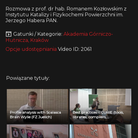
Rozmowa z prof. dr hab. Romanem Kozłowskim z
Instytutu Katalizy i Fizykochemi Powierzchni im.
Jerzego Habera PAN.
Gatunki / Kategorie:
Akademia Górniczo-
Hutnicza, Kraków
Opcje udostępniania
Video ID: 2061
Powiązane tytuły:
Profile analysis with Scalasca
Best practices – CURIE (tools,
Brain Wylie (FZ Juelich)
libraries, compilers,
optimization) Jean Noel Richet
(CEA)