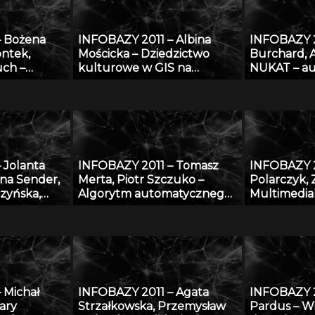
złośliwymi
– Bożena
INFOBAZY 2011 – Albina
INFOBAZY 2
ontek,
Mościcka – Dziedzictwo
Burchard, 
uch –
kulturowe w GIS na
NUKAT – au
l wiedzy,
przykładzie aplikacji
informacji 
 znaleźć w
GEOHeritage
otece
 Jolanta
INFOBAZY 2011 – Tomasz
INFOBAZY 2
na Sender,
Merta, Piotr Szczuko –
Polarczyk, 
zyńska,
Algorytm automatycznego
Multimedia
i, Paweł
rozpoznawania treści
informacyj
Bagnicka,
tablicy rejestracyjnej i
realizowane
ki, Cong Le
wyszukiwania pojazdów w
„Rozbudowa
 zakresu
bazie danych
przekształc
nologii i
bibliografi
ów
danych AG
 Michał
INFOBAZY 2011 – Agata
INFOBAZY 2
ierzęcego
bibliografi
ary
Strzałkowska, Przemysław
Pardus – Wi
z wykorzys