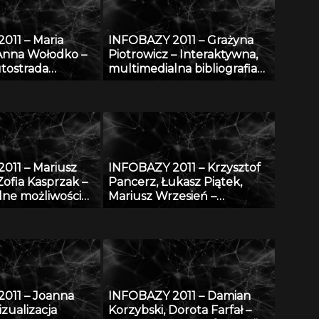
011 – Maria
INFOBAZY 2011 – Grażyna
Anna Wołodko –
Piotrowicz – Interaktywna,
tostrada
multimedialna bibliografia
cyfrowej
Śląska
011 – Mariusz
INFOBAZY 2011 – Krzysztof
Zofia Kasprzak –
Pancerz, Łukasz Piątek,
lne możliwości
Mariusz Wrzesień –
ne bazy AGRO
Walidacja syntezy obrazów
 w projekcie
medycznych, z
 i
zastosowaniem metod
enie
konstruktywnej indukcji
cznej bazy
oraz zbiorów przybliżonych
RO w bazę
011 – Joanna
INFOBAZY 2011 – Damian
czno-abstraktową
zualizacja
Korzybski, Dorota Farfał –
taniem