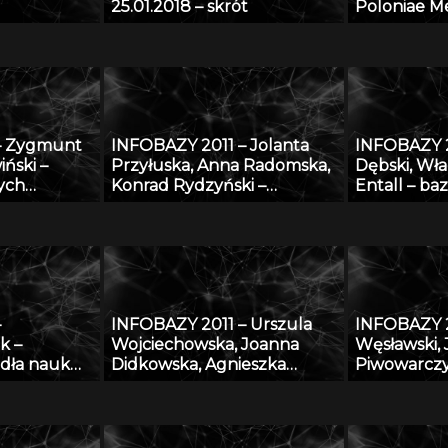
25.01.2018 – skrót
Poloniae Me
sztuka śre
ziemiach po
form i detal
europejski
– Zygmunt
INFOBAZY 2011 – Jolanta
INFOBAZY 
iński –
Przyłuska, Anna Radomska,
Dębski, Wła
ych
Konrad Rydzyński –
Entall – ba
ych
Platforma informatyczna do
eksperyme
” – podstawy
efektywnego zarządzania
termodyna
i
wiedzą i badaniami
układu Li-S
naukowymi w IMP w Łodzi
–
INFOBAZY 2011 – Urszula
INFOBAZY 2
k –
Wojciechowska, Joanna
Węsławski,
dła nauk
Didkowska, Agnieszka
Piwowarczy
Koćmiel – Informatyczna
przestrzen
platforma naukowa do
problem d
wymiany wiedzy o
danych
zagrożeniu nowotworami