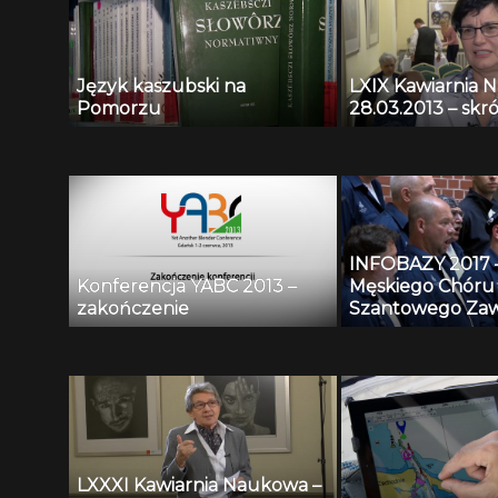
Język kaszubski na
LXIX Kawiarnia 
Pomorzu
28.03.2013 – skró
INFOBAZY 2017 
Konferencja YABC 2013 –
Męskiego Chóru
zakończenie
Szantowego Zaw
Czarny
LXXXI Kawiarnia Naukowa –