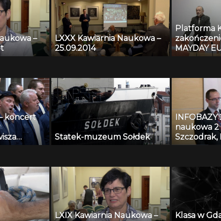
Platforma 
Naukowa –
LXXX Kawiarnia Naukowa –
zakończeni
t
25.09.2014
MAYDAY EU
– koncert
INFOBAZY 20
naukowa 2 
isza
Statek-muzeum Sołdek
Szczodrak, 
Kopaczewsk
Czyżewski,
Krawczyk –
nagrań tes
algorytmy
systemów m
przestrzeni
LXIX Kawiarnia Naukowa –
Klasa w Gd