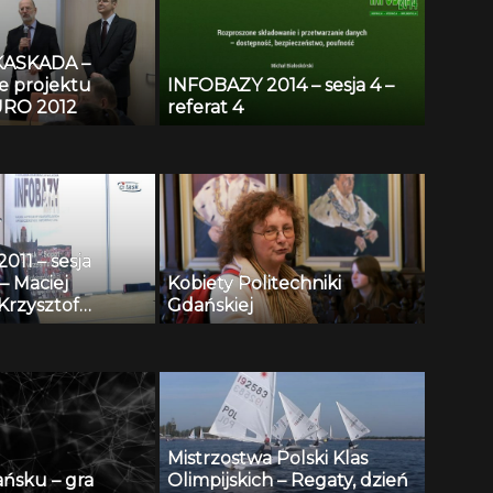
KASKADA –
e projektu
INFOBAZY 2014 – sesja 4 –
RO 2012
referat 4
11 – sesja
– Maciej
Kobiety Politechniki
Krzysztof
Gdańskiej
i, Andrzej
 Henryk
 Repozytorium
towych i
 wspomagania
onitoringu
Mistrzostwa Polski Klas
 publicznej
ańsku – gra
Olimpijskich – Regaty, dzień