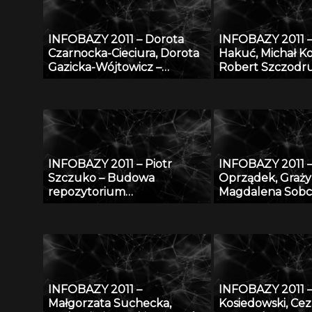
INFOBAZY 2011 – Dorota
INFOBAZY 2011 
Czarnocka-Cieciura, Dorota
Hakuć, Michał K
Gazicka-Wójtowicz –
Robert Szczodr
Repozytorium Cyfrowe
Regionalny porta
Instytutów Naukowych –
czyli co możemy
coś więcej niż Biblioteka
Pomorskiej Bibli
Cyfrowa
Cyfrowej
INFOBAZY 2011 – Piotr
INFOBAZY 2011 –
Szczuko – Budowa
Oprządek, Graży
repozytorium
Magdalena Sobc
trójwymiarowych póz
Łukasz Jankowsk
postaci i metoda estymacji
Lisowski, Emilia 
pozy na podstawie
Maciej Kossakows
obserwacji 2D
– Bazy danych z
genomiki, biotech
jakości produkt
INFOBAZY 2011 –
INFOBAZY 2011 –
pochodzenia zw
Małgorzata Suchecka,
Kosiedowski, Cez