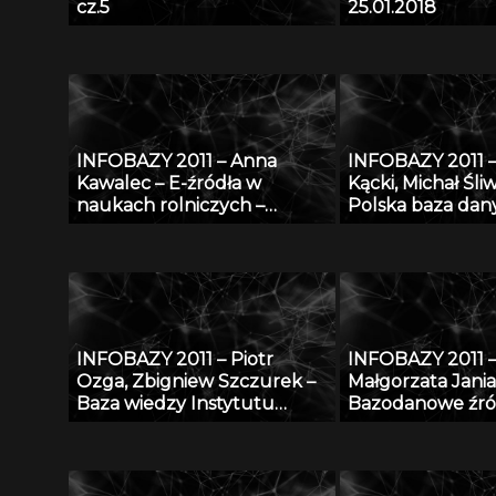
cz.5
25.01.2018
INFOBAZY 2011 – Anna
INFOBAZY 2011 
Kawalec – E-źródła w
Kącki, Michał Śliw
naukach rolniczych –
Polska baza dan
charakterystyka, kryteria
fitosocjologiczn
doboru i oceny jakości w
„SynBiotSilesiae
kontekście tworzenia baz
działania, zasoby 
danych
perspektywy
INFOBAZY 2011 – Piotr
INFOBAZY 2011 
Ozga, Zbigniew Szczurek –
Małgorzata Jania
Baza wiedzy Instytutu
Bazodanowe źró
Techniki Budowlanej –
matematyczno-
udostępnienie potencjału
przyrodniczych
naukowego ITB nauce i
gospodarce