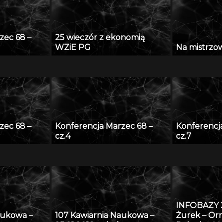
zec 68 –
25 wieczór z ekonomią
WZiE PG
Na mistrzows
zec 68 –
Konferencja Marzec 68 –
Konferencj
cz.4
cz.7
INFOBAZY 
aukowa –
107 Kawiarnia Naukowa –
Żurek – O