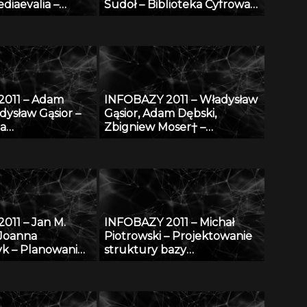
diaevalia –
Sudoł – Biblioteka Cyfrowa
dniowieczna na
ŚWIAT MORSKICH
lskich: katalog
PUBLIKACJI – realizacja,
u na tle
stan obecny i przyszłość
m
2011 – Adam
INFOBAZY 2011 – Władysław
dysław Gąsior –
Gąsior, Adam Dębski,
za
Zbigniew Moser† –
ntalnych danych
Modyfikacje bazy danych
micznych
SURDAT właściwości
i
fizykochemicznych metali i
stopów
011 – Jan M.
INFOBAZY 2011 – Michał
 Joanna
Piotrowski – Projektowanie
k – Planowanie
struktury bazy
ne w morzu –
oceanograficznych danych
ostępu do
modelowych w warunkach
ograniczonych zasobów