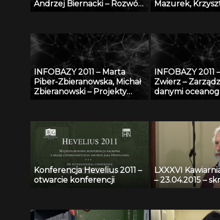
Andrzej Biernacki – Rozwój
Mazurek, Krzysz
internetowej bazy wiedzy w
Słowiński, Maciej 
zakresie bezpieczeństwa i
Karol Szymański,
ochrony człowieka w
Węglarz, Kacpe
środowisku pracy
– Raportowanie 
regionalnego n
specjalistyczneg
INFOBAZY 2011 – Marta
INFOBAZY 2011 
o bazę anonimo
Piber-Zbieranowska, Michał
Zwierz – Zarząd
przypadków me
Zbieranowski – Projekty
danymi oceanog
utworzenia geograficzno-
w systemie Zin
historycznych baz danych
System Przetwa
przy użyciu systemu GIS:
Danych Oceanog
Mazowsze i woj. kaliskie do
końca XVI w.
Konferencja Hevelius 2011 –
LXXXVI Kawiarn
otwarcie konferencji
– 23.04.2015 – sk