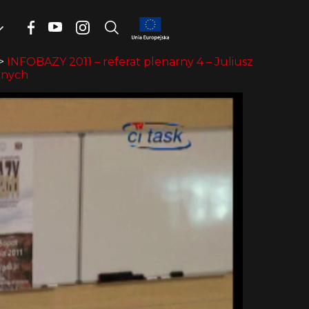
>
INFOBAZY 2011 – referat plenarny 4 – Juliusz
anych