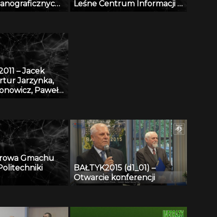
anograficznych
Leśne Centrum Informacji –
wania YA
sowaniu
platforma informacyjna
 GIS
monitoringu środowiska
przyrodniczego w Polsce
011 – Jacek
rtur Jarzynka,
ronowicz, Paweł
 Baza danych
 eDmuchawka
arowa Gmachu
olitechniki
BAŁTYK2015 (d1_01) –
Otwarcie konferencji