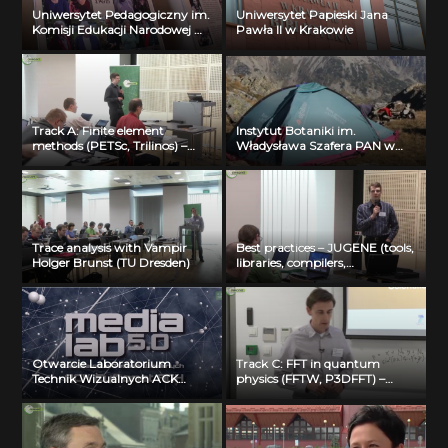
Uniwersytet Pedagogiczny im.
Uniwersytet Papieski Jana
Komisji Edukacji Narodowej w
Pawła II w Krakowie
Krakowie
Track A: Finite element
Instytut Botaniki im.
methods (PETSc, Trilinos) –
Władysława Szafera PAN w
Michal Merta (VSB-TUO)
Krakowie
Trace analysis with Vampir
Best practices – JUGENE (tools,
Holger Brunst (TU Dresden)
libraries, compilers,
optimization) Florian Janetzko
(FZ Juelich)
Otwarcie Laboratorium
Track C: FFT in quantum
Technik Wizualnych ACK
physics (FFTW, P3DFFT) –
Cyfronet AGH
Visualization: Bartosz Borucki
(ICM UW)