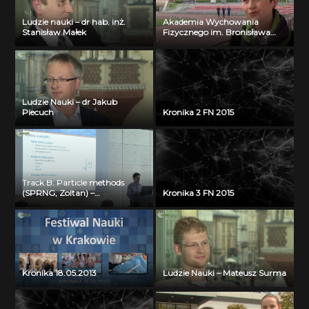
Ludzie nauki – dr hab. inż.
Akademia Wychowania
Stanisław Małek
Fizycznego im. Bronisława
Czecha w Krakowie
Ludzie Nauki – dr Jakub
Piecuch
Kronika 2 FN 2015
Track B: Particle methods
(SPRNG, Zoltan) –
Kronika 3 FN 2015
Visualization Bartosz Borucki
(ICM UW)
Kronika 18.05.2013
Ludzie Nauki – Mateusz Surma