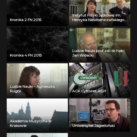
Instytut Fizyki Jądrowej im.
Kronika 2 FN 2015
Henryka Niewodniczańskiego
PAN w Krakowie
Ludzie Nauki prof.zw. dr hab
Kronika 4 FN 2015
Jan Widacki
Ludzie Nauki – Agnieszka
Rugor
ACK Cyfronet AGH
Akademia Muzyczna w
Krakowie
Uniwersytet Jagielloński