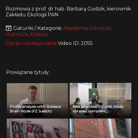
Rozmowa z prof. dr hab. Barbarą Godzik, kierownik
Zakładu Ekologii PAN
Gatunki / Kategorie:
Akademia Górniczo-
Hutnicza, Kraków
Opcje udostępniania
Video ID: 2055
Powiązane tytuły:
Profile analysis with Scalasca
Best practices – CURIE (tools,
Brain Wylie (FZ Juelich)
libraries, compilers,
optimization) Jean Noel Richet
(CEA)