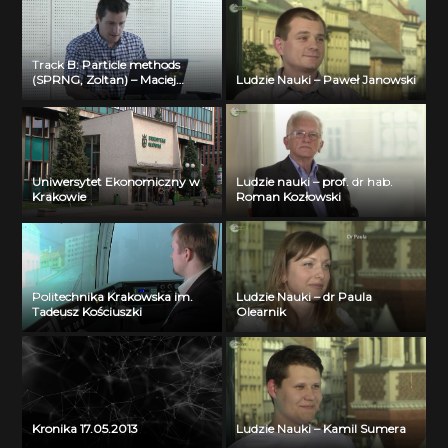
Track B: Particle methods
(SPRNG, Zoltan) – Maciej
Ludzie Nauki – Paweł Janowski
Cytowski (ICM UW) – part 2
Uniwersytet Ekonomiczny w
Ludzie nauki – prof. dr hab.
Krakowie
Roman Kozłowski
Politechnika Krakowska im.
Ludzie Nauki – dr Paula
Tadeusz Kościuszki
Olearnik
Kronika 17.05.2013
Ludzie Nauki – Kamil Sumera