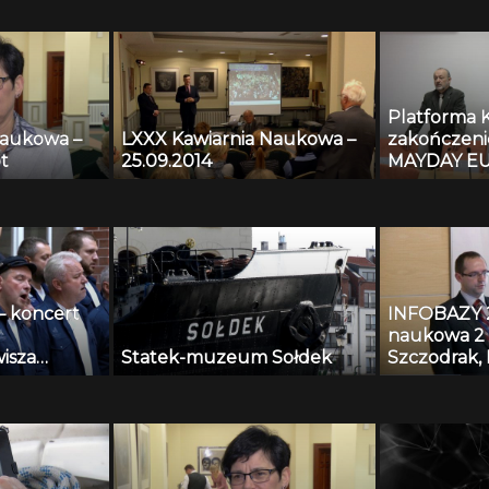
Platforma 
Naukowa –
LXXX Kawiarnia Naukowa –
zakończeni
t
25.09.2014
MAYDAY EU
– koncert
INFOBAZY 20
naukowa 2 
isza
Statek-muzeum Sołdek
Szczodrak, 
Kopaczewsk
Czyżewski,
Krawczyk –
nagrań tes
algorytmy
systemów m