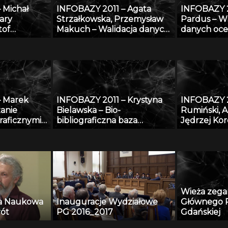
 Michał
INFOBAZY 2011 – Agata
INFOBAZY 2
ierzęcego
bibliografi
ary
Strzałkowska, Przemysław
Pardus – Wi
z wykorzys
tof
Makuch – Walidacja danych
danych oce
oprogramo
Stroiński,
opisujących fizyczne
przy zasto
 Jan
właściwości aerozoli
technologii
r Zdanowicz
atmosferycznych
do
adzoru
o w oparciu
– Marek
INFOBAZY 2011 – Krystyna
INFOBAZY 2
wych
zanie
Bielawska – Bio-
Rumiński, A
dycznych
raficznymi
bibliograficzna baza
Jędrzej Ko
tegrowanego
Biblioteki Jagiellońskiej
Tekliński –
rzania
dotycząca Polaków XX i XXI
platformy
raficznych
wieku – historia i stan
obecny
Wieża zeg
ia Naukowa
Inauguracje Wydziałowe
Głównego P
rót
PG 2016_2017
Gdańskiej