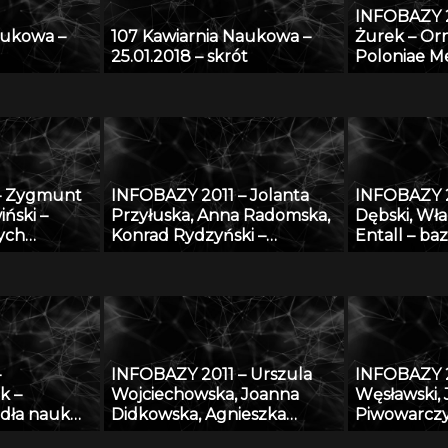
INFOBAZY 
aukowa –
107 Kawiarnia Naukowa –
Żurek – O
25.01.2018 – skrót
Poloniae Me
sztuka śre
ziemiach po
form i detal
europejski
– Zygmunt
INFOBAZY 2011 – Jolanta
INFOBAZY 
iński –
Przyłuska, Anna Radomska,
Dębski, Wła
ych
Konrad Rydzyński –
Entall – ba
ych
Platforma informatyczna do
eksperyme
” – podstawy
efektywnego zarządzania
termodyna
i
wiedzą i badaniami
układu Li-S
naukowymi w IMP w Łodzi
–
INFOBAZY 2011 – Urszula
INFOBAZY 2
k –
Wojciechowska, Joanna
Węsławski,
dła nauk
Didkowska, Agnieszka
Piwowarczy
Koćmiel – Informatyczna
przestrzen