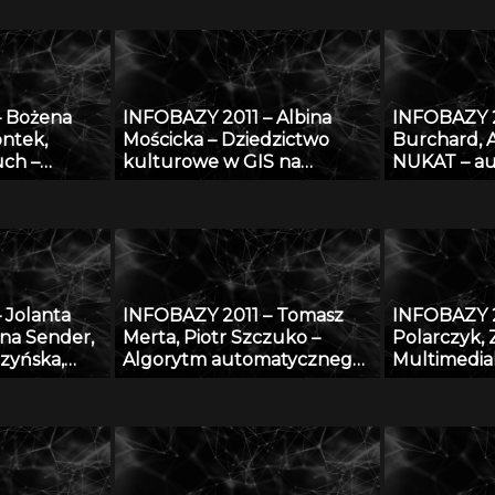
platforma naukowa do
problem d
wymiany wiedzy o
danych
zagrożeniu nowotworami
złośliwymi
– Bożena
INFOBAZY 2011 – Albina
INFOBAZY 2
ontek,
Mościcka – Dziedzictwo
Burchard, 
uch –
kulturowe w GIS na
NUKAT – au
l wiedzy,
przykładzie aplikacji
informacji 
 znaleźć w
GEOHeritage
otece
 Jolanta
INFOBAZY 2011 – Tomasz
INFOBAZY 2
na Sender,
Merta, Piotr Szczuko –
Polarczyk, 
zyńska,
Algorytm automatycznego
Multimedia
i, Paweł
rozpoznawania treści
informacyj
Bagnicka,
tablicy rejestracyjnej i
realizowane
ki, Cong Le
wyszukiwania pojazdów w
„Rozbudowa
 zakresu
bazie danych
przekształc
nologii i
bibliografi
ów
danych AG