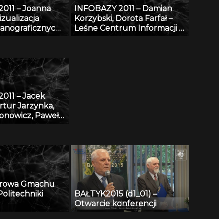
011 – Joanna
INFOBAZY 2011 – Damian
czno-abstraktową
zualizacja
Korzybski, Dorota Farfał –
taniem
anograficznych
Leśne Centrum Informacji –
wania YA
sowaniu
platforma informacyjna
 GIS
monitoringu środowiska
przyrodniczego w Polsce
011 – Jacek
rtur Jarzynka,
ronowicz, Paweł
 Baza danych
 eDmuchawka
arowa Gmachu
olitechniki
BAŁTYK2015 (d1_01) –
Otwarcie konferencji