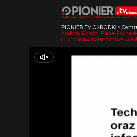
PIONIER TV OŚRODKI
>
Centr
Andrzej Dziech, Paweł Fornalsk
informacji z dokumentów tek