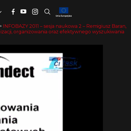
>
INFOBAZY 2011 – sesja naukowa 2 – Remigiusz Baran,
lizacji, organizowania oraz efektywnego wyszukiwania