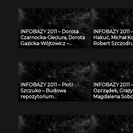
udostępnienie potencjału
przyrodniczych
naukowego ITB nauce i
gospodarce
INFOBAZY 2011 – Dorota
INFOBAZY 2011 
Czarnocka-Cieciura, Dorota
Hakuć, Michał K
Gazicka-Wójtowicz –
Robert Szczodr
Repozytorium Cyfrowe
Regionalny porta
Instytutów Naukowych –
czyli co możemy
coś więcej niż Biblioteka
Pomorskiej Bibli
Cyfrowa
Cyfrowej
INFOBAZY 2011 – Piotr
INFOBAZY 2011 –
Szczuko – Budowa
Oprządek, Graży
repozytorium
Magdalena Sobc
trójwymiarowych póz
Łukasz Jankowsk
postaci i metoda estymacji
Lisowski, Emilia 
pozy na podstawie
Maciej Kossakows
obserwacji 2D
– Bazy danych z
genomiki, biotech
jakości produkt