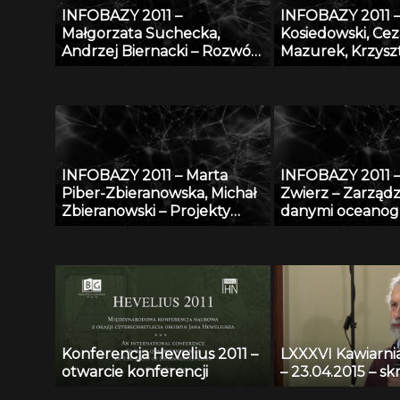
INFOBAZY 2011 –
INFOBAZY 2011 –
pochodzenia zw
Małgorzata Suchecka,
Kosiedowski, Cez
Andrzej Biernacki – Rozwój
Mazurek, Krzysz
internetowej bazy wiedzy w
Słowiński, Maciej 
zakresie bezpieczeństwa i
Karol Szymański,
ochrony człowieka w
Węglarz, Kacpe
środowisku pracy
– Raportowanie 
regionalnego n
specjalistyczneg
INFOBAZY 2011 – Marta
INFOBAZY 2011 
o bazę anonimo
Piber-Zbieranowska, Michał
Zwierz – Zarząd
przypadków me
Zbieranowski – Projekty
danymi oceanog
utworzenia geograficzno-
w systemie Zin
historycznych baz danych
System Przetwa
przy użyciu systemu GIS:
Danych Oceanog
Mazowsze i woj. kaliskie do
końca XVI w.
Konferencja Hevelius 2011 –
LXXXVI Kawiarn
otwarcie konferencji
– 23.04.2015 – sk