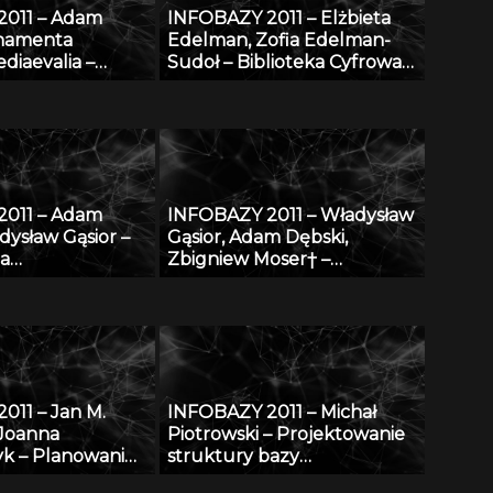
2011 – Adam
INFOBAZY 2011 – Elżbieta
rnamenta
Edelman, Zofia Edelman-
diaevalia –
Sudoł – Biblioteka Cyfrowa
dniowieczna na
ŚWIAT MORSKICH
lskich: katalog
PUBLIKACJI – realizacja,
u na tle
stan obecny i przyszłość
m
2011 – Adam
INFOBAZY 2011 – Władysław
dysław Gąsior –
Gąsior, Adam Dębski,
za
Zbigniew Moser† –
ntalnych danych
Modyfikacje bazy danych
micznych
SURDAT właściwości
i
fizykochemicznych metali i
stopów
011 – Jan M.
INFOBAZY 2011 – Michał
 Joanna
Piotrowski – Projektowanie
k – Planowanie
struktury bazy
ne w morzu –
oceanograficznych danych