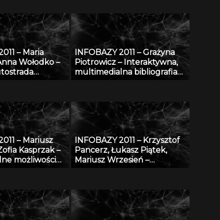
ostępu do
modelowych w warunkach
ograniczonych zasobów
011 – Maria
INFOBAZY 2011 – Grażyna
Anna Wołodko –
Piotrowicz – Interaktywna,
tostrada
multimedialna bibliografia
cyfrowej
Śląska
011 – Mariusz
INFOBAZY 2011 – Krzysztof
Zofia Kasprzak –
Pancerz, Łukasz Piątek,
lne możliwości
Mariusz Wrzesień –
ne bazy AGRO
Walidacja syntezy obrazów
 w projekcie
medycznych, z
 i
zastosowaniem metod
enie
konstruktywnej indukcji
cznej bazy
oraz zbiorów przybliżonych
RO w bazę