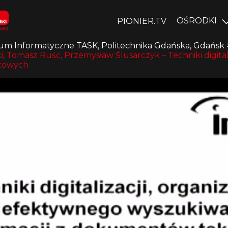
OŚRODKI
PIONIER.TV
um Informatyczne TASK, Politechnika Gdańska, Gdańsk
i, Tomasz Ruść, Przemysław Ślusarczyk – Techniki digita
stowych