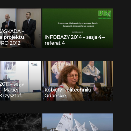
KASKADA –
e projektu
INFOBAZY 2014 – sesja 4 –
RO 2012
referat 4
11 – sesja
– Maciej
Kobiety Politechniki
Krzysztof
Gdańskiej
i, Andrzej
 Henryk
 Repozytorium
towych i
 wspomagania
onitoringu