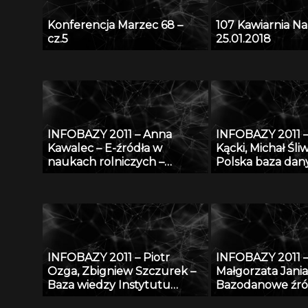
Konferencja Marzec 68 –
107 Kawiarnia N
cz.5
25.01.2018
INFOBAZY 2011 – Anna
INFOBAZY 2011 
Kawalec – E-źródła w
Kącki, Michał Śliw
naukach rolniczych –
Polska baza dan
charakterystyka, kryteria
fitosocjologiczn
doboru i oceny jakości w
„SynBiotSilesiae
kontekście tworzenia baz
działania, zasoby 
danych
perspektywy
INFOBAZY 2011 – Piotr
INFOBAZY 2011 
Ozga, Zbigniew Szczurek –
Małgorzata Jania
Baza wiedzy Instytutu
Bazodanowe źró
Techniki Budowlanej –
matematyczno-