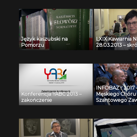
Język kaszubski na
LXIX Kawiarnia 
Pomorzu
28.03.2013 – skró
INFOBAZY 2017 
Konferencja YABC 2013 –
Męskiego Chóru
zakończenie
Szantowego Zaw
Czarny