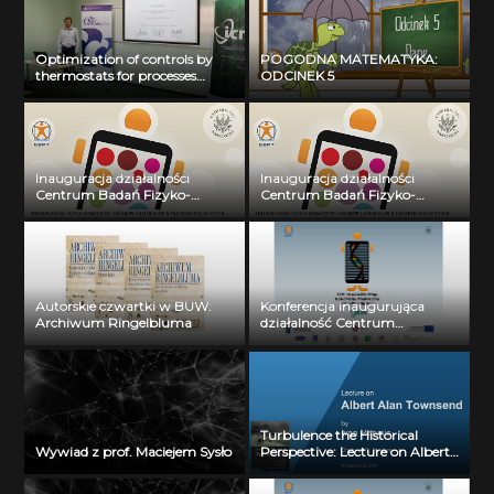
Optimization of controls by
POGODNA MATEMATYKA:
thermostats for processes
ODCINEK 5
described by PDEs. mgr
Grzegorz Dudziuk, 3
października 2014r.
Inauguracja działalności
Inauguracja działalności
Centrum Badań Fizyko-
Centrum Badań Fizyko-
Chemicznych Układów i
Chemicznych Układów i
Materiałów o Znaczeniu
Materiałów o Znaczeniu
Biologicznym: dr Jarosław
Biologicznym: dr Bohdan
Choiński
Paterczyk
Autorskie czwartki w BUW:
Konferencja inaugurująca
Archiwum Ringelbluma
działalność Centrum
Wielkoskalowego Modelowania
i Przetwarzania Danych
Biomedycznych: Prof. dr hab.
Piotr Bała
Turbulence the Historical
Wywiad z prof. Maciejem Sysło
Perspective: Lecture on Albert
Alan Townsend by Ivan
Marusic (16.09.2011)