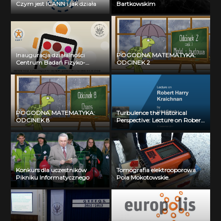
Czym jest ICANN i jak działa
Bartkowskim
Inauguracja działalności
POGODNA MATEMATYKA:
Centrum Badań Fizyko-
ODCINEK 2
Chemicznych Układów i
Materiałów o Znaczeniu
Biologicznym: dr Krzysztof
Ginalski
POGODNA MATEMATYKA:
Turbulence the Historical
ODCINEK 8
Perspective: Lecture on Robert
Harry Kraichnan by Uriel Frish
(17.09.2011)
Konkurs dla uczestników
Tomografia elektrooporowa.
Pikniku Informatycznego
Pola Mokotowskie.