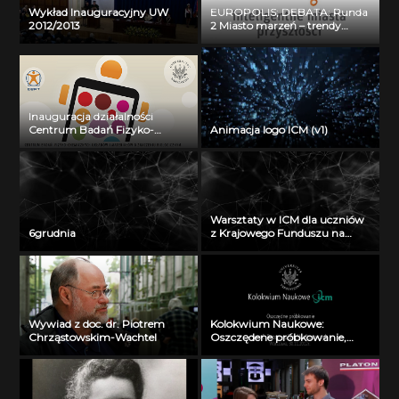
Wykład Inauguracyjny UW
EUROPOLIS; DEBATA: Runda
2012/2013
2 Miasto marzeń – trendy
rozwojowe a preferencje
obywateli
Inauguracja działalności
Centrum Badań Fizyko-
Animacja logo ICM (v1)
Chemicznych Układów i
Materiałów o Znaczeniu
Biologicznym: prof. dr hab.
Wojciech Grochala
Warsztaty w ICM dla uczniów
6grudnia
z Krajowego Funduszu na
rzecz Dzieci
Wywiad z doc. dr. Piotrem
Kolokwium Naukowe:
Chrząstowskim-Wachtel
Oszczędene próbkowanie,
prof. Przemysław Wojtaszczyk
(30 listopada 2012)