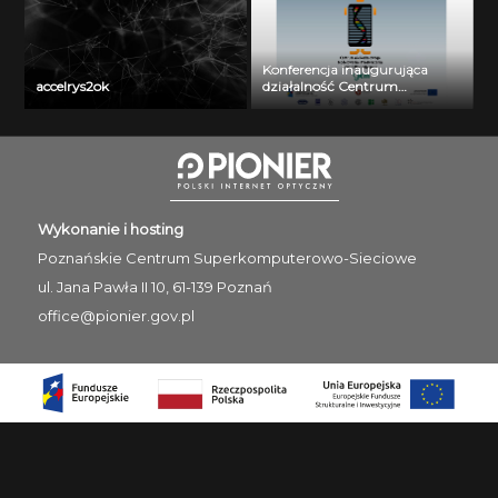
Konferencja inaugurująca
accelrys2ok
działalność Centrum
Wielkoskalowego Modelowania
i Przetwarzania Danych
Biomedycznych: dr Alessandro
Curion
Wykonanie i hosting
Poznańskie Centrum
Superkomputerowo-Sieciowe
ul. Jana Pawła II 10, 61-139 Poznań
office@pionier.gov.pl