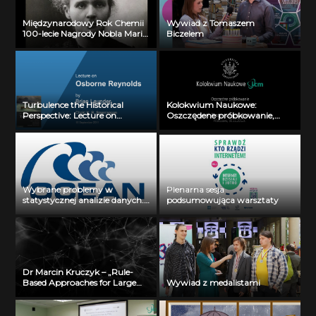
Międzynarodowy Rok Chemii
Wywiad z Tomaszem
100-lecie Nagrody Nobla Marii
Biczelem
Skłodowskiej-Curie 1-4
Turbulence the Historical
Kolokwium Naukowe:
Perspective: Lecture on
Oszczędene próbkowanie,
Osbotne Reynolds by Brian
prof. Przemysław Wojtaszczyk
Launder, chair: K.R.
(30 listopada 2012)
Sreenivasan (16.09.2011)
Wybrane problemy w
Plenarna sesja
statystycznej analizie danych.
podsumowująca warsztaty
dr hab. inż. Przemysław Biecek
ICM UW
Dr Marcin Kruczyk – „Rule-
Based Approaches for Large
Wywiad z medalistami
Biological Datasets Analysis: A
Suite of Tools and Methods”, 20
grudnia 2013 r.