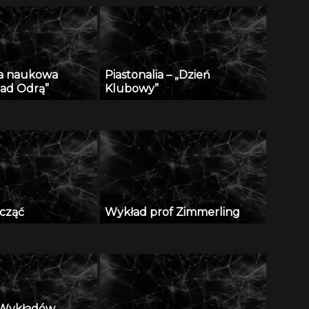
ja naukowa
Piastonalia – „Dzień
nad Odrą”
Klubowy”
cząć
Wykład prof Zimmerling
a Wykładów