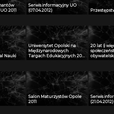
mantów
Serwis informacyjny UO
 UO 2011
(07.04.2012)
Przestępst
Uniwersytet Opolski na
20 lat (i wi
Międzynarodowych
społeczeńs
al Nauki
Targach Edukacyjnych 2011
obywatelski
w Kijowie
II z III
Salon Maturzystów Opole
Serwis inf
2011
(21.04.2012)