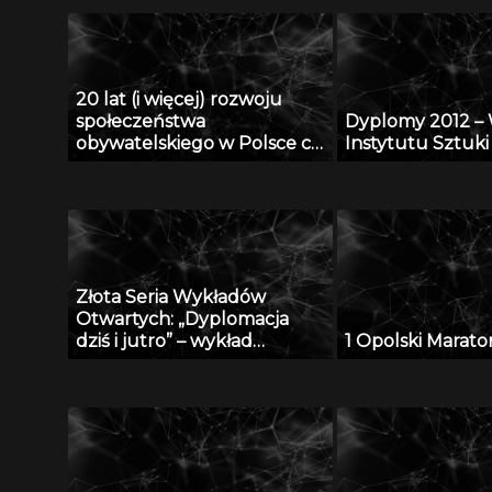
20 lat (i więcej) rozwoju
społeczeństwa
Dyplomy 2012 – 
obywatelskiego w Polsce cz.
Instytutu Sztuk
I z III
Złota Seria Wykładów
Otwartych: „Dyplomacja
dziś i jutro” – wykład
1 Opolski Marato
ambasadora Andrzeja
Krzeczunowicza, część II z II