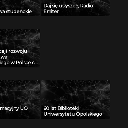
Daj się usłyszeć, Radio
wa studenckie
Emiter
ęcej) rozwoju
twa
ego w Polsce cz.
ormacyjny UO
60 lat Biblioteki
Uniwersytetu Opolskiego