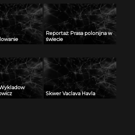
Reportaż: Prasa polonijna w
llowanie
świecie
a Wykladow
owicz
Skwer Vaclava Havla