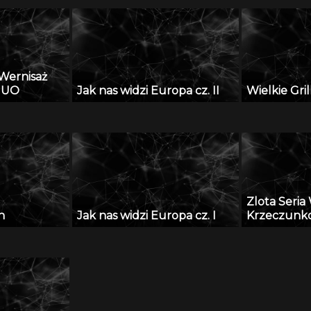
Wernisaż
i UO
Jak nas widzi Europa cz. II
Wielkie Gri
Zlota Seri
n
Jak nas widzi Europa cz. I
Krzeczunk