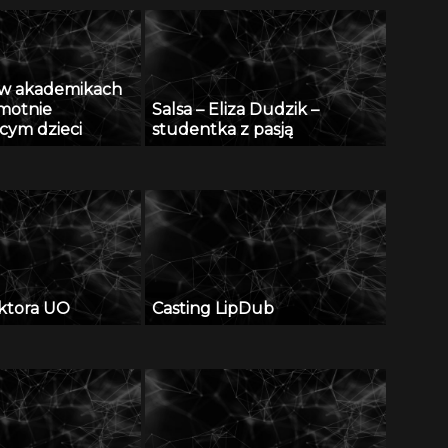
ę w akademikach
motnie
Salsa – Eliza Dudzik –
ym dzieci
studentka z pasją
ktora UO
Casting LipDub