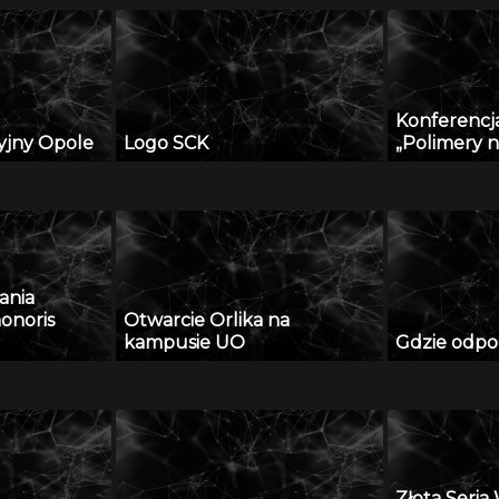
Konferenc
yjny Opole
Logo SCK
„Polimery 
ania
onoris
Otwarcie Orlika na
kampusie UO
Gdzie odpo
Złota Seri