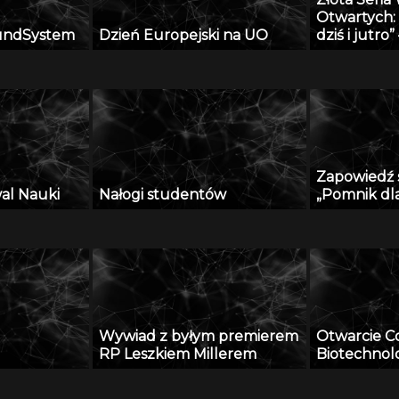
Otwartych:
undSystem
Dzień Europejski na UO
dziś i jutro
ambasadora
Krzeczunowi
Zapowiedź 
wal Nauki
Nałogi studentów
„Pomnik dl
Wywiad z byłym premierem
Otwarcie C
RP Leszkiem Millerem
Biotechno