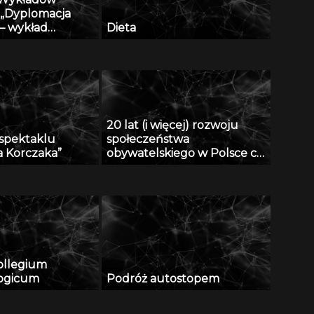
 „Dyplomacja
” – wykład
Dieta
 Andrzeja
cza, część I z II
20 lat (i więcej) rozwoju
spektaklu
społeczeństwa
a Korczaka”
obywatelskiego w Polsce cz.
III z III
ollegium
logicum
Podróż autostopem