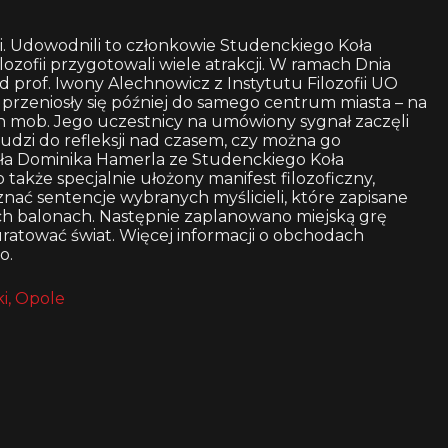
ki. Udowodnili to członkowie Studenckiego Koła
lozofii przygotowali wiele atrakcji. W ramach Dnia
ład prof. Iwony Alechnowicz z Instytutu Filozofii UO
przeniosły się później do samego centrum miasta – na
h mob. Jego uczestnicy na umówiony sygnał zaczęli
ludzi do refleksji nad czasem, czy można go
ała Dominika Hamerla ze Studenckiego Koła
akże specjalnie ułożony manifest filozoficzny,
nać sentencje wybranych myślicieli, które zapisane
ch balonach. Następnie zaplanowano miejską grę
uratować świat. Więcej informacji o obchodach
o.
i, Opole