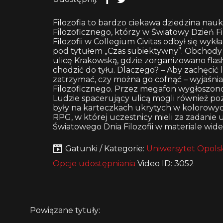
Filozofia to bardzo ciekawa dziedzina nau
Filozoficznego, którzy w Światowy Dzień Fi
Filozofii w Collegium Civitas odbył się wyk
pod tytułem „Czas subiektywny”. Obchody 
ulicę Krakowską, gdzie zorganizowano flas
chodzić do tyłu. Dlaczego? – Aby zachęcić 
zatrzymać, czy można go cofnąć – wyjaśni
Filozoficznego. Przez megafon wygłoszono t
Ludzie spacerujący ulicą mogli również poz
były na karteczkach ukrytych w kolorowy
RPG, w której uczestnicy mieli za zadanie 
Światowego Dnia Filozofii w materiale wide
Gatunki / Kategorie:
Uniwersytet Opolsk
Opcje udostępniania
Video ID: 3052
Powiązane tytuły: