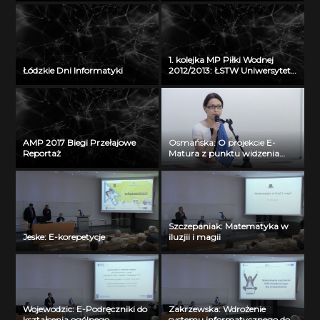
(23.03.2013)
1. kolejka MP Piłki Wodnej
Łódzkie Dni Informatyki
2012/2013: ŁSTW Uniwersytet
Łódzki – GKPW 59 Gorzów
(15.12.2012)
AMP 2017 Biegi Przełajowe
Osmańska: O projekcie E-
Reportaż
Matura z punktu widzenia
funduszy unijnych
Szczepaniak: Matematyka w
Jeske: E-korepetycje
iluzjii i magii
Wojewodzic: E-Podręczniki do
Zakrzewska: Wdrożenie
kształcenia ogólnego
systemu informatycznego do