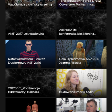
Targi Edukacyjne oraz Drzwi
Współpraca z chińską uczelnią
Otwarte w Politechnice
Łódzkiej
20171012_ife
AMP 2017 Lekkoatletyka
konferencja_bio_Monika
Rzepacka 2
Rafał Wesołowski – Pokaz
Gala Dyplomowa ASP 2015 –
Dyplomowy ASP 2016
Joanna FIlipska
2017.10.11_Konferencja
Biblitekarzy_Barbara
Budowanie marki Łodzi
Czajka_powitanie uczestników