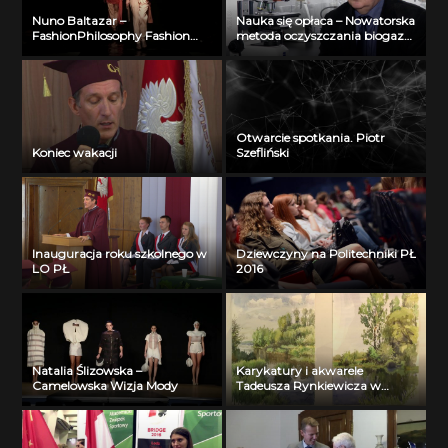
Nuno Baltazar –
Nauka się opłaca – Nowatorska
FashionPhilosophy Fashion
metoda oczyszczania biogazu
Week Poland Spring 2013
– Konkurs PŁ ’70
Otwarcie spotkania. Piotr
Koniec wakacji
Szefliński
Inauguracja roku szkolnego w
Dziewczyny na Politechniki PŁ
LO PŁ
2016
Natalia Ślizowska –
Karykatury i akwarele
Camelowska Wizja Mody
Tadeusza Rynkiewicza w
Galerii Biblio-Art