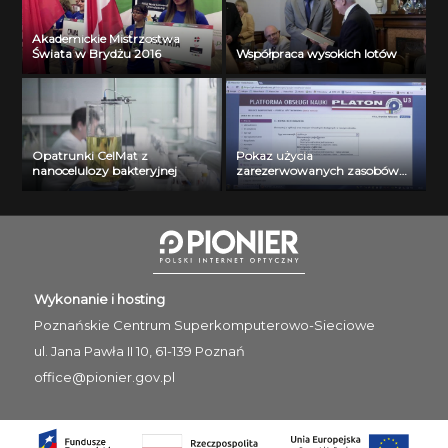
Akademickie Mistrzostwa
Świata w Brydżu 2016
Współpraca wysokich lotów
Opatrunki CelMat z
Pokaz użycia
nanocelulozy bakteryjnej
zarezerwowanych zasobów
wirtualnych. Krystian
Witaszek
Wykonanie i hosting
Poznańskie Centrum
Superkomputerowo-Sieciowe
ul. Jana Pawła II 10, 61-139 Poznań
office@pionier.gov.pl