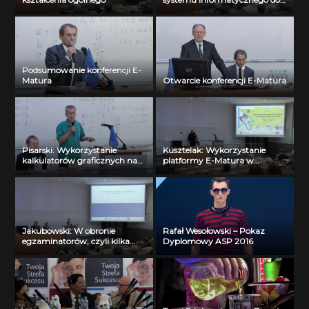
e-oceniania
Podsumowanie konferencji E-
Matura
Otwarcie konferencji E-Matura
Pisarski: Wykorzystanie
Kusztelak: Wykorzystanie
kalkulatorów graficznych na
platformy E-Matura w
lekcjach matematyki
codziennej pracy z uczniem
Jakubowski: W obronie
Rafał Wesołowski – Pokaz
egzaminatorów, czyli kilka
Dyplomowy ASP 2016
słów w obronie testowania