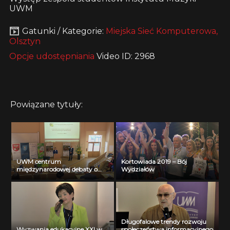
UWM
Gatunki / Kategorie:
Miejska Sieć Komputerowa,
Olsztyn
Opcje udostępniania
Video ID: 2968
Powiązane tytuły:
UWM centrum
Kortowiada 2019 – Bój
międzynarodowej debaty o
Wydziałów
dobrych praktykach
środowiskowych
Długofalowe trendy rozwoju
Wyzwania edukacyjne XXI w.
społeczeństwa informacyjnego