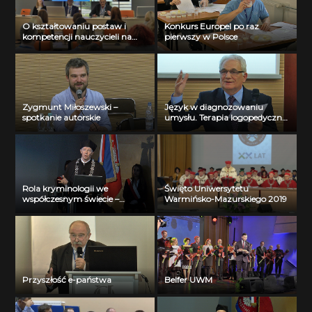
O kształtowaniu postaw i
Konkurs Europel po raz
kompetencji nauczycieli na
pierwszy w Polsce
UWM
Zygmunt Miłoszewski –
Język w diagnozowaniu
spotkanie autorskie
umysłu. Terapia logopedyczna
a poznawcza i interakcyjna
funkcja języka
Rola kryminologii we
Święto Uniwersytetu
współczesnym świecie –
Warmińsko-Mazurskiego 2019
wybrane kierunki badań
kryminologicznych
Przyszłość e-państwa
Belfer UWM