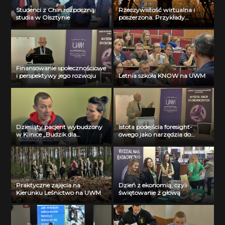
Studenci z Chin rozpoczną
Rzeczywistość wirtualna i
studia w Olsztynie
poszerzona. Przykłady
zastosowań w medycynie.
Finansowanie społecznościowe
i perspektywy jego rozwoju
Letnia szkoła KNOW na UWM
Dziesiąty pacjent wybudzony
Istota podejścia foresight-
w Klinice „Budzik dla
owego jako narzędzia do
dorosłych”
przewidywania przyszłości
Praktyczne zajęcia na
Dzień z ekonomią, czyli
Kierunku Leśnictwo na UWM
świętowanie z głową