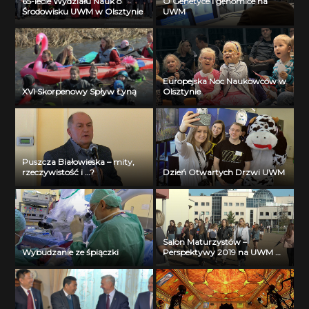
65-lecie Wydziału Nauk o
O Genetyce i genomice na
Środowisku UWM w Olsztynie
UWM
Europejska Noc Naukowców w
XVI Skorpenowy Spływ Łyną
Olsztynie
Puszcza Białowieska – mity,
rzeczywistość i …?
Dzień Otwartych Drzwi UWM
Salon Maturzystów –
Wybudzanie ze śpiączki
Perspektywy 2019 na UWM w
Olsztynie