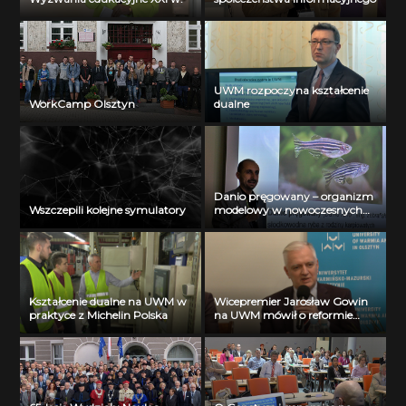
UWM rozpoczyna kształcenie
WorkCamp Olsztyn
dualne
Danio pręgowany – organizm
Wszczepili kolejne symulatory
modelowy w nowoczesnych
badaniach biochemicznych
Kształcenie dualne na UWM w
Wicepremier Jarosław Gowin
praktyce z Michelin Polska
na UWM mówił o reformie
szkolnictwa wyższego