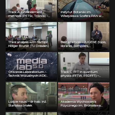
Track A: Finite element
Instytut Botaniki im.
methods (PETSc, Trilinos) –
Władysława Szafera PAN w
Michal Merta (VSB-TUO)
Krakowie
Trace analysis with Vampir
Best practices – JUGENE (tools,
Holger Brunst (TU Dresden)
libraries, compilers,
optimization) Florian Janetzko
(FZ Juelich)
Otwarcie Laboratorium
Track C: FFT in quantum
Technik Wizualnych ACK
physics (FFTW, P3DFFT) –
Cyfronet AGH
Visualization: Bartosz Borucki
(ICM UW)
Ludzie nauki – dr hab. inż.
Akademia Wychowania
Stanisław Małek
Fizycznego im. Bronisława
Czecha w Krakowie