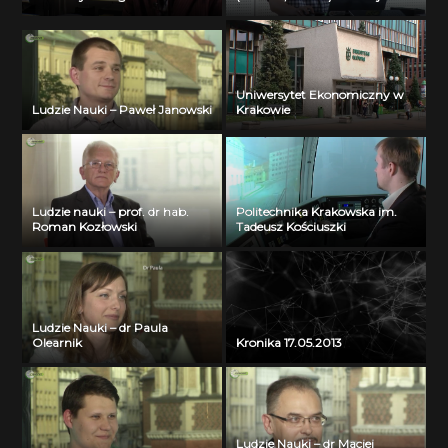
Cytowski (ICM UW) – part 2
Uniwersytet Ekonomiczny w
Ludzie Nauki – Paweł Janowski
Krakowie
Ludzie nauki – prof. dr hab.
Politechnika Krakowska im.
Roman Kozłowski
Tadeusz Kościuszki
Ludzie Nauki – dr Paula
Olearnik
Kronika 17.05.2013
Ludzie Nauki – dr Maciej