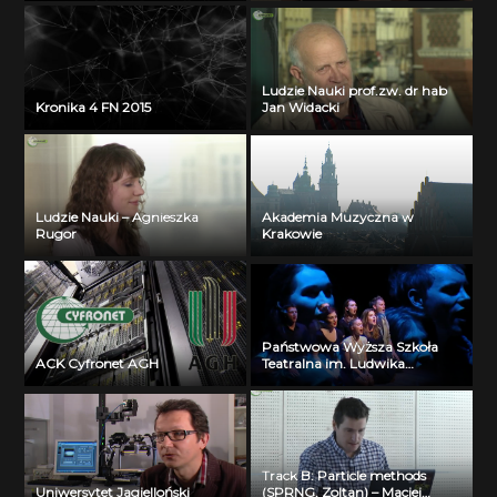
Ludzie Nauki prof.zw. dr hab
Kronika 4 FN 2015
Jan Widacki
Ludzie Nauki – Agnieszka
Akademia Muzyczna w
Rugor
Krakowie
Państwowa Wyższa Szkoła
ACK Cyfronet AGH
Teatralna im. Ludwika
Solskiego w Krakowie
Track B: Particle methods
Uniwersytet Jagielloński
(SPRNG, Zoltan) – Maciej