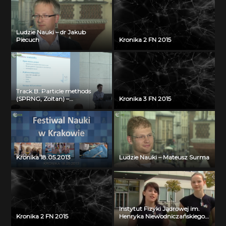
Ludzie Nauki – dr Jakub
Piecuch
Kronika 2 FN 2015
Track B: Particle methods
(SPRNG, Zoltan) –
Kronika 3 FN 2015
Visualization Bartosz Borucki
(ICM UW)
Kronika 18.05.2013
Ludzie Nauki – Mateusz Surma
Instytut Fizyki Jądrowej im.
Kronika 2 FN 2015
Henryka Niewodniczańskiego
PAN w Krakowie