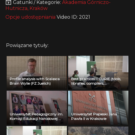
Gatunki / Kategorie:
Akademia Górniczo-
Hutnicza, Kraków
Opcje udostępniania
Video ID: 2021
Powiązane tytuły:
Profile analysis with Scalasca
Best practices – CURIE (tools,
Brain Wylie (FZ Juelich)
libraries, compilers,
optimization) Jean Noel Richet
(CEA)
Uniwersytet Pedagogiczny im.
Uniwersytet Papieski Jana
Komisji Edukacji Narodowej w
Pawła II w Krakowie
Krakowie