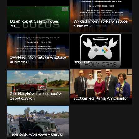
Dzień kobiet Częstochowa
Wykład:Informatyka w sztuce
2011
audio cz.2
xWykład:Informatyka w sztuce
audio cz.0
HolyCrab
Zlot klasyków i samochodów
zabytkowych
Spotkanie z Panią Ambasador
Terenówki wojskowe – klasyki