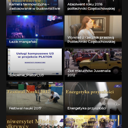
Kamera termowizyjna –
Absolwent roku 2016
zastosowanie w budownictwie
politechniki Częstochowskiej
Wywiad z rzecznik prasową
Łazik marsjański
Politechniki Częstochowskiej
Zlot maluchów Juwenalia
Szkolenie_Platon_U3
2012
Festiwal nauki 2017
Energetyka przyszłości