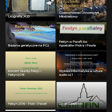
Częstochowski Uniwersytet
Litografia_AJD
Młodzieżowy
Festyn w Parafii św.
Badania genetyczne na PCz
Apostołów Piotra i Pawła
Koncert Skarby Maryi –
Wykład:Informatyka w sztuce
Festyn2016
audio cz.1
Festyn 2016 – Piotr i Paweł
20 lat CzestMan