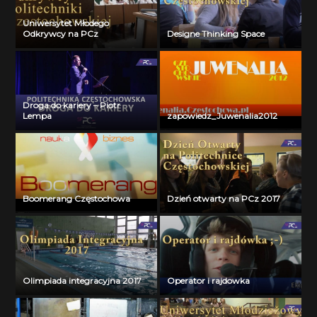
Uniwersytet Młodego
Odkrywcy na PCz
Designe Thinking Space
Droga do kariery – Piotr
Lempa
zapowiedz_Juwenalia2012
Boomerang Częstochowa
Dzień otwarty na PCz 2017
Olimpiada integracyjna 2017
Operator i rajdowka