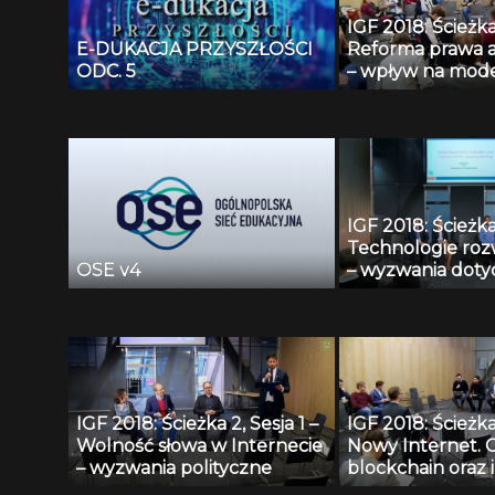
dobrych obyczaj
IGF 2018: Ścieżka 
E-DUKACJA PRZYSZŁOŚCI
Reforma prawa a
ODC. 5
– wpływ na mod
biznesowe, inno
zarządzanie int
dostęp do wiedzy
IGF 2018: Ścieżka 
Technologie rozw
OSE v4
– wyzwania doty
nowych kompete
cyfrowych
IGF 2018: Ścieżka 2, Sesja 1 –
IGF 2018: Ścieżka 
Wolność słowa w Internecie
Nowy Internet. 
– wyzwania polityczne
blockchain oraz 
podobne techno