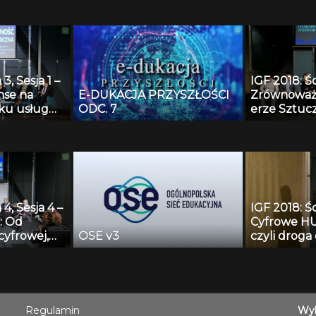
powstania
przyszłość dyrektywy
ej Sieci
eCommerce?
3, Sesja 1 –
IGF 2018: Śc
nse na
E-DUKACJA PRZYSZŁOŚCI
Zrównoważ
ku usług
ODC. 7
erze Sztucz
Jak zwiększ
wykorzystan
minimalizo
wpływ SI na
gospodark
4, Sesja 4 –
IGF 2018: Śc
: Od
Cyfrowe HU
cyfrowej,
OSE v3
czyli droga 
ać wolność i
europejski
 w dobie
h
Regulamin
Wyk