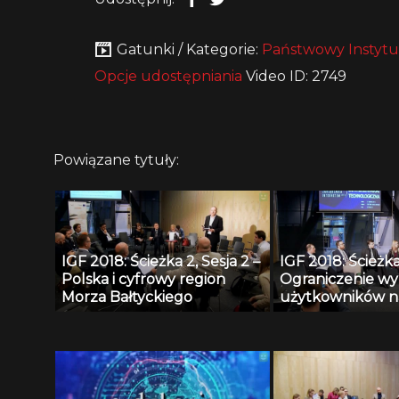
Gatunki / Kategorie:
Państwowy Instytu
Opcje udostępniania
Video ID: 2749
Powiązane tytuły:
IGF 2018: Ścieżka 2, Sesja 2 –
IGF 2018: Ścieżka 
Polska i cyfrowy region
Ograniczenie wy
Morza Bałtyckiego
użytkowników n
społecznościowy
działanie narusz
człowieka i obyw
niezbędne narzę
walki z naruszan