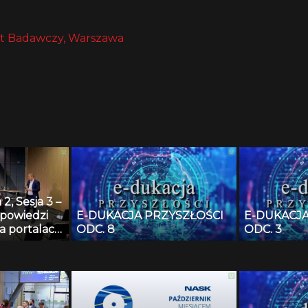
t Badawczy, Warszawa
2, Sesja 3 –
powiedzi
E-DUKACJA PRZYSZŁOŚCI
E-DUKACJA
a portalach
ODC. 8
ODC. 3
ch –
ające prawa
atela, czy
dzia do
iem prawa i