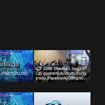
IGF 2018: Ścieżka 1, Sesja 3 –
 PRZYSZŁOŚCI
Czy globalni dystrybutorzy
treści (Facebook, Google)
powinni przeznaczać 1%
przychodu na walkę z Fake
News?