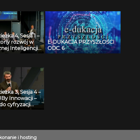
gospodarki?
ieżka 4, Sesja 1 –
ony rozwój w
E-DUKACJA PRZYSZŁOŚCI
nej Inteligencji.
ODC. 6
yć korzyści z
ia SI i
wać negatywny
 społeczeństwo i
ę?
ieżka 3, Sesja 4 –
By Innowacji –
do cyfryzacji
ego przemysłu.
onanie i hosting