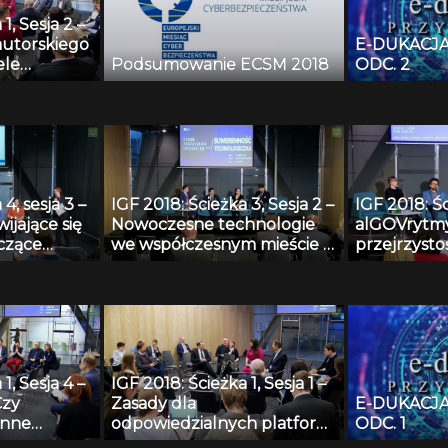
ów w sieci?
1, Sesja 2 –
utorskiego
E-DUKACJA
ele
Podsumowanie ECSM 2018
ODC. 2
wacyjność,
ernetem,
 i kultury
4, sesja 3 –
IGF 2018: Ścieżka 3, Sesja 2 –
IGF 2018: Śc
ijające się
Nowoczesne technologie
alGOVrytmy
czące
we współczesnym mieście –
przejrzyst
ncji
przyszłość rynku ride-
tworzonych
sharing
1, Sesja 4 –
IGF 2018: Ścieżka 1, Sesja 1 –
Czy
Zasady dla
E-DUKACJA
inne
odpowiedzialnych platform
ODC. 1
logie
internetowych. Jaka