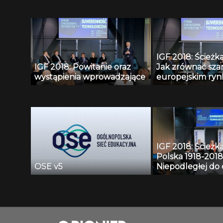
doprowadzą do 
zdecentralizowan
3.0?
IGF 2018: Ścieżka 
IGF 2018: Powitanie oraz
Jak zrównać sza
wystąpienia wprowadzające
europejskim ryn
cyfrowych?
IGF 2018: Ścieżka 
Polska 1918-2018
OSE v5
Niepodległej do 
czyli jak zachow
bezpieczeństwo
zaawansowanyc
technologii