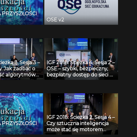
 PRZYSZŁOŚCI
OSE v2
ieżka 3, Sesja 3 –
IGF 2018: Ścieżka 4, Sesja 2 –
. Jak zadbać o
OSE – szybki, bezpieczny,
ość algorytmów
bezpłatny dostęp do sieci w
 przez władze?
polskich szkołach.
IGF 2018: Ścieżka 2, Sesja 4 –
 PRZYSZŁOŚCI
Czy sztuczna inteligencja
może stać się motorem
rozwoju polskiej