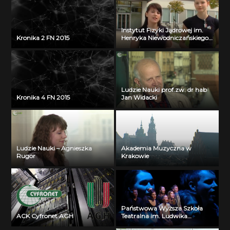
Instytut Fizyki Jądrowej im.
Kronika 2 FN 2015
Henryka Niewodniczańskiego
PAN w Krakowie
Ludzie Nauki prof.zw. dr hab
Kronika 4 FN 2015
Jan Widacki
Ludzie Nauki – Agnieszka
Akademia Muzyczna w
Rugor
Krakowie
Państwowa Wyższa Szkoła
ACK Cyfronet AGH
Teatralna im. Ludwika
Solskiego w Krakowie