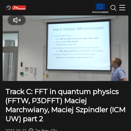
Track C: FFT in quantum physics
(FFTW, P3DFFT) Maciej
Marchwiany, Maciej Szpindler (ICM
UW) part 2
2012-10-12
2g 8m 47s