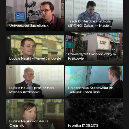
Track B: Particle methods
Uniwersytet Jagielloński
(SPRNG, Zoltan) – Maciej
Cytowski (ICM UW) – part 2
Uniwersytet Ekonomiczny w
Ludzie Nauki – Paweł Janowski
Krakowie
Ludzie nauki – prof. dr hab.
Politechnika Krakowska im.
Roman Kozłowski
Tadeusz Kościuszki
Ludzie Nauki – dr Paula
Olearnik
Kronika 17.05.2013