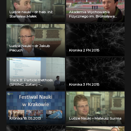
Ludzie nauki – dr hab. inż.
Akademia Wychowania
Stanisław Małek
Fizycznego im. Bronisława
Czecha w Krakowie
Ludzie Nauki – dr Jakub
Piecuch
Kronika 2 FN 2015
Track B: Particle methods
(SPRNG, Zoltan) –
Kronika 3 FN 2015
Visualization Bartosz Borucki
(ICM UW)
Kronika 18.05.2013
Ludzie Nauki – Mateusz Surma