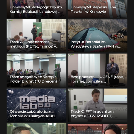
Uniwersytet Pedagogiczny im.
Uniwersytet Papieski Jana
Komisji Edukacji Narodowej w
Pawła II w Krakowie
Krakowie
Track A: Finite element
Instytut Botaniki im.
methods (PETSc, Trilinos) –
Władysława Szafera PAN w
Michal Merta (VSB-TUO)
Krakowie
Trace analysis with Vampir
Best practices – JUGENE (tools,
Holger Brunst (TU Dresden)
libraries, compilers,
optimization) Florian Janetzko
(FZ Juelich)
Otwarcie Laboratorium
Track C: FFT in quantum
Technik Wizualnych ACK
physics (FFTW, P3DFFT) –
Cyfronet AGH
Visualization: Bartosz Borucki
(ICM UW)