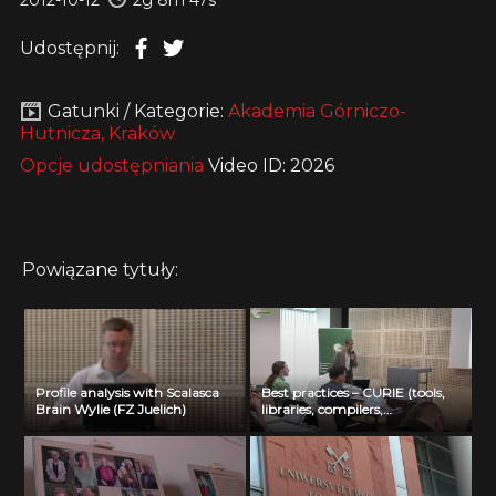
Udostępnij:
Gatunki / Kategorie:
Akademia Górniczo-
Hutnicza, Kraków
Opcje udostępniania
Video ID: 2026
Powiązane tytuły:
Profile analysis with Scalasca
Best practices – CURIE (tools,
Brain Wylie (FZ Juelich)
libraries, compilers,
optimization) Jean Noel Richet
(CEA)