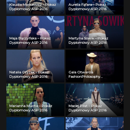
Klaudia Markiewicz – Pokaz
Aurelia Fąfara – Pokaz
Dyplomowy ASP 2016
Dyplomowy ASP 2016
Maja Bączyńska – Pokaz
Martyna Sowik – Pokaz
Dyplomowy ASP 2016
Dyplomowy ASP 2016
Natalia Czyżak – Pokaz
Gala Otwarcia
Dyplomowy ASP 2016
FashionPhilosophy
Lato/Wiosna 2013
Marianna Mucha – Pokaz
Maciej Piłat – Pokaz
Dyplomowy ASP 2016
Dyplomowy ASP 2016