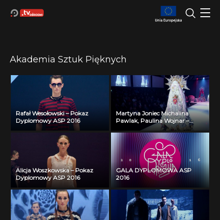
Akademia Sztuk Pięknych
Rafał Wesołowski – Pokaz
Martyna Joniec Michalina
Dyplomowy ASP 2016
Pawlak, Paulina Wojnar –
Pracownia Kostiumu
Scenicznego – Pokaz
Dyplomowy ASP ASP 2016
Alicja Woszkowska – Pokaz
GALA DYPLOMOWA ASP
Dyplomowy ASP 2016
2016