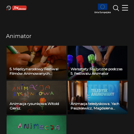
Animator
5. Międzynarodowy Festiwal
Warsztaty Muzyczne podczas
Filmów Animowanych
5. Festiwalu Animator
Animator
Animacja rysunkowa.Witold
Animacja teledyskowa. Yach
Giersz.
Paszkiewicz, Magdalena
Kunicka – Paszkiewicz.