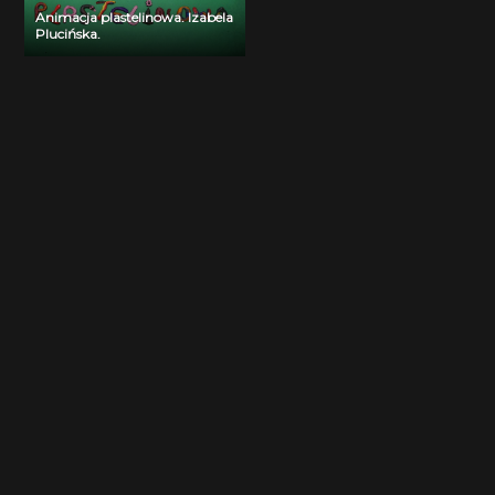
Animacja plastelinowa. Izabela
Plucińska.