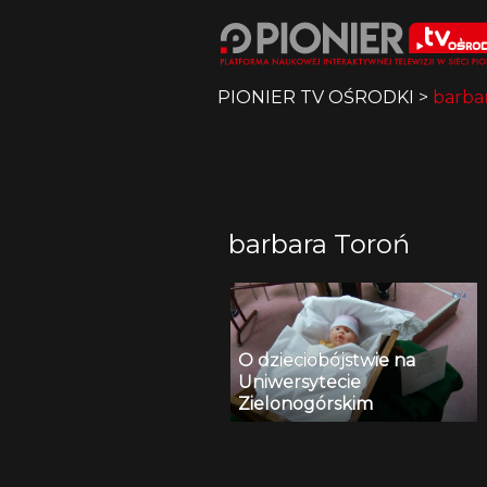
PIONIER TV OŚRODKI
>
barba
barbara Toroń
O dzieciobójstwie na
Uniwersytecie
Zielonogórskim