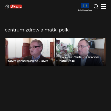
centrum zdrowia matki polki
Umowa z Centrum Zdrowia
Nowe konsorcjum naukowe
Matki Polki