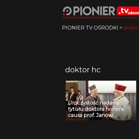
PIONIER TV OŚRODKI
>
dokto
doktor hc
Uroczystość nadania
tytułu doktora honoris
causa prof. Janowi
Krysińskiemu