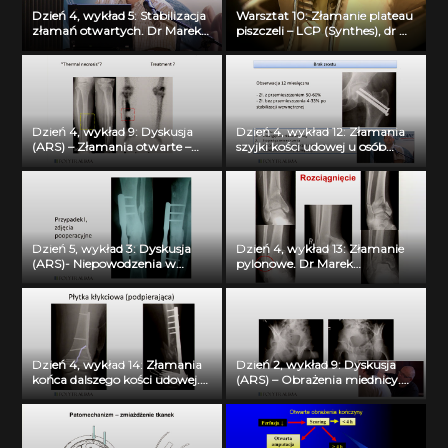
Dzień 4, wykład 5: Stabilizacja
Warsztat 10: Złamanie plateau
złamań otwartych. Dr Marek
piszczeli – LCP (Synthes), dr M.
Kolaśniewski
Kolaśniewski
Dzień 4, wykład 9: Dyskusja
Dzień 4, wykład 12: Złamania
(ARS) – Złamania otwarte –
szyjki kości udowej u osób
dyskusja. Dr Marek
poniżej 40 r.ż. Dr Marek
Kolaśniewski
Kolaśniewski
Dzień 5, wykład 3: Dyskusja
Dzień 4, wykład 13: Złamanie
(ARS)- Niepowodzenia w
pylonowe. Dr Marek
leczeniu złamań. Dr Marek
Kolaśniewski
Kolaśniewski
Dzień 4, wykład 14: Złamania
Dzień 2, wykład 9: Dyskusja
końca dalszego kości udowej.
(ARS) – Obrażenia miednicy.
Dr Marek Kolaśniewski
Dr Marek Kolaśniewski