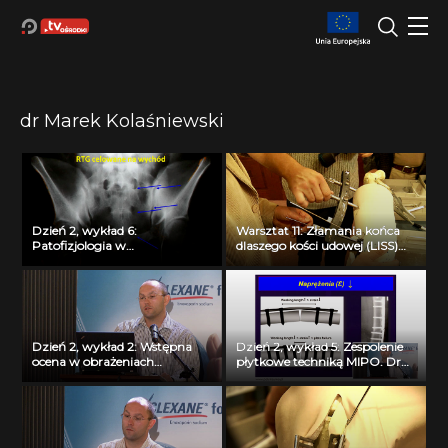
dr Marek Kolaśniewski
Dzień 2, wykład 6:
Warsztat 11: Złamania końca
Patofizjologia w
dlaszego kości udowej (LISS)
uszkodzeniach miednicy. Dr
(Synthes), dr M. Kolaśniewski
Marek Kolaśniewski
Dzień 2, wykład 2: Wstępna
Dzień 2, wykład 5: Zespolenie
ocena w obrażeniach
płytkowe techniką MIPO. Dr
kręgosłupa. Dr Marek
Marek Kolaśniewski
Kolaśniewski