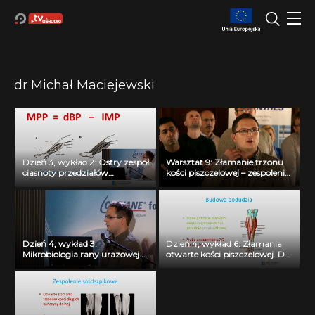
dr Michał Maciejewski
Dzień 3, wykład 2: Ostry zespół
Warsztat 9: Złamanie trzonu
ciasnoty przedziałów
kości piszczelowej – zespolenie
powięziowych. Dr Michał
śródszpikowe (Synthes), dr M.
Maciejewski
Maciejewski
Dzień 4, wykład 3:
Dzień 4, wykład 6: Złamania
Mikrobiologia rany urazowej.
otwarte kości piszczelowej. Dr
Dr Michał Maciejewski
Michał Maciejewski