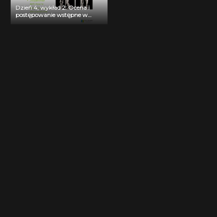
Dzień 4, wykład 2: Ocena i
postępowanie wstępne w
złamaniach otwartych. Dr
Michał Maciejewski