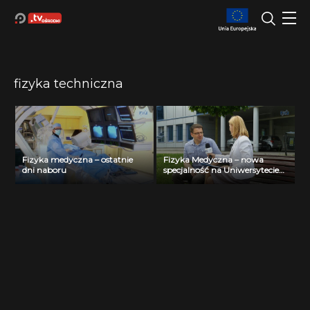
fizyka techniczna
Fizyka medyczna – ostatnie
Fizyka Medyczna – nowa
dni naboru
specjalność na Uniwersytecie
Zielonogórskim