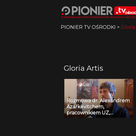
PIONIER TV OŚRODKI
>
Gloria
Gloria Artis
Rozmowa dr. Alexandrem
Azarkevitchem,
pracownikiem UZ,
odznaczonym Brązowym
Medalem „Zasłużony
Kulturze – Gloria Artis”