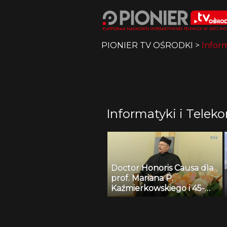
PIONIER TV OŚRODKI
>
Inform
Informatyki i Telek
Doctor Honoris Causa dla
prof. Mariana P.
Kaźmierkowskiego i 45-
lecie WEIiT