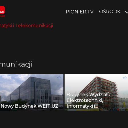
OŚRODKI
PIONIER.TV
atyki i Telekomunikacji
omunikacji
Budynek Wydziału
Elektrotechniki,
Nowy Budynek WEIT UZ
Informatyki i
Telekomunikacji UZ
nabiera kształtu