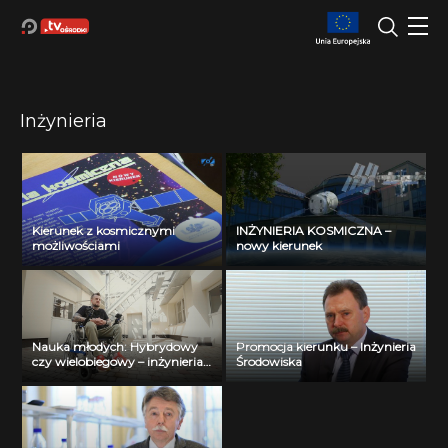
Inżynieria
Kierunek z kosmicznymi
INŻYNIERIA KOSMICZNA –
możliwościami
nowy kierunek
Nauka młodych: Hybrydowy
Promocja kierunku – Inżynieria
czy wielobiegowy – inżynieria
Środowiska
na wózkach osadzona